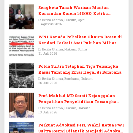
Sengketa Tanah Warisan Mantan
Komandan Korem 143/HO, Ketika
Warisan Menjadi Arena Pemerasan
Di Berita Utama, Hukum, Opini
1 Agustus 2026
WNI Kanada Polisikan Oknum Dosen di
Kendari Terkait Aset Puluhan Miliar
Di Berita Utama, Hukum, Sultra
31 Juli 2026
Polda Sultra Tetapkan Tiga Tersangka
Kasus Tambang Emas Ilegal di Bombana
Di Berita Utama, Bombana, Hukum
26 Juli 2026
Prof. Mahfud MD Soroti Kejanggalan
Pengalihan Penyelidikan Tersangka
Febrie Adriansyah
Di Berita Utama, Hukum, Jakarta
13 Juli 2026
Perkuat Advokasi Pers, Wakil Ketua PWI
Sultra Resmi Dilantik Menjadi Advokat