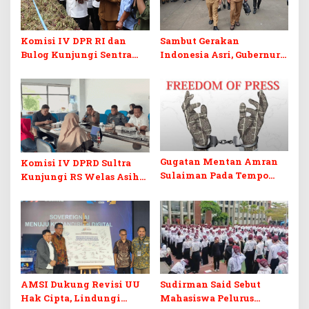
Komisi IV DPR RI dan
Sambut Gerakan
Bulog Kunjungi Sentra
Indonesia Asri, Gubernur
Bawang Merah Brebes,
Sultra Instruksikan
Dorong Peluang Ekspor
Penertiban Baliho dan
Kabel Semrawut
Gugatan Mentan Amran
Komisi IV DPRD Sultra
Sulaiman Pada Tempo
Kunjungi RS Welas Asih
Dinilai Ancam Kebebasan
Bandung, Metaforis Peran
Pers
TPK hingga Layanan
Medis Canggih
AMSI Dukung Revisi UU
Sudirman Said Sebut
Hak Cipta, Lindungi
Mahasiswa Pelurus