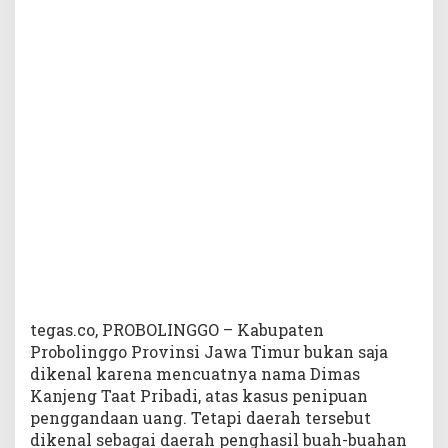
P
e
n
g
a
r
u
h
i
H
a
r
g
a
B
u
a
tegas.co, PROBOLINGGO – Kabupaten
h
Probolinggo Provinsi Jawa Timur bukan saja
-
dikenal karena mencuatnya nama Dimas
B
Kanjeng Taat Pribadi, atas kasus penipuan
u
penggandaan uang. Tetapi daerah tersebut
a
dikenal sebagai daerah penghasil buah-buahan
h