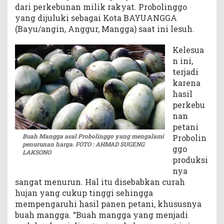
dari perkebunan milik rakyat. Probolinggo
a
yang dijuluki sebagai Kota BAYUANGGA
n
(Bayu/angin, Anggur, Mangga) saat ini lesuh.
Kelesua
n ini,
terjadi
karena
hasil
perkebu
nan
petani
Buah Mangga asal Probolinggo yang mengalami
Probolin
penurunan harga. FOTO : AHMAD SUGENG
ggo
LAKSONO
produksi
nya
sangat menurun. Hal itu disebabkan curah
hujan yang cukup tinggi sehingga
mempengaruhi hasil panen petani, khususnya
buah mangga. “Buah mangga yang menjadi