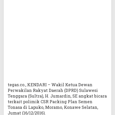
l
t
r
a
A
n
g
k
a
t
B
i
c
a
r
a
T
tegas.co., KENDARI – Wakil Ketua Dewan
e
Perwakilan Rakyat Daerah (DPRD) Sulawesi
r
Tenggara (Sultra), H. Jumardin, SE angkat bicara
k
terkait polimik CSR Packing Plan Semen
a
Tonasa di Lapuko, Moramo, Konawe Selatan,
i
Jumat (16/12/2016).
t