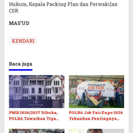
Hukum, Kepala Packing Plan dan Perwakilan
CSR.
MAS’UD
KENDARI
Baca juga
PMB 2026/2027 Dibuka,
POLBA Job Fair Expo 2026
POLBA Tawarkan Tiga
Tekankan Pentingnya
Prodi Baru dan Program
Skill dan Sertifikasi di Era
Kuliah Gratis
Digital