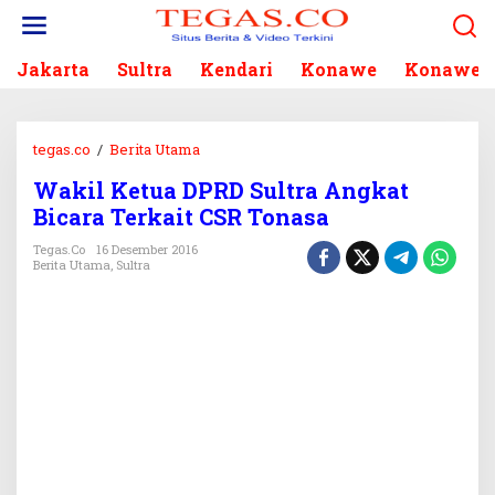
L
e
w
Jakarta
Sultra
Kendari
Konawe
Konawe S
a
t
i
k
tegas.co
/
Berita Utama
W
e
a
k
Wakil Ketua DPRD Sultra Angkat
k
o
Bicara Terkait CSR Tonasa
i
n
l
Tegas.co
16 Desember 2016
t
K
Berita Utama
,
Sultra
e
e
n
t
u
a
D
P
R
D
S
u