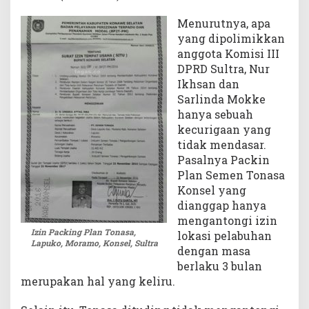
C
Menurutnya, apa
S
yang dipolimikkan
R
anggota Komisi III
T
DPRD Sultra, Nur
o
n
Ikhsan dan
a
Sarlinda Mokke
s
hanya sebuah
a
kecurigaan yang
tidak mendasar.
Pasalnya Packin
Plan Semen Tonasa
Konsel yang
dianggap hanya
mengantongi izin
Izin Packing Plan Tonasa,
lokasi pelabuhan
Lapuko, Moramo, Konsel, Sultra
dengan masa
berlaku 3 bulan
merupakan hal yang keliru.