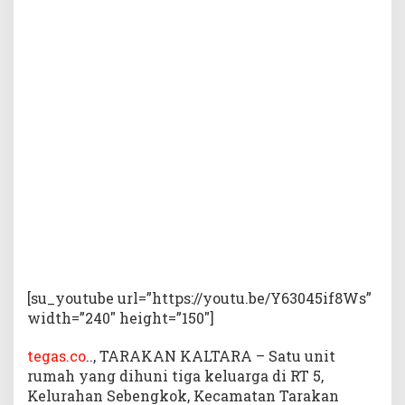
i
g
a
K
e
l
u
a
r
g
a
d
i
T
a
r
a
[su_youtube url=”https://youtu.be/Y63045if8Ws”
k
width=”240″ height=”150″]
a
n
tegas.co
.., TARAKAN KALTARA – Satu unit
L
rumah yang dihuni tiga keluarga di RT 5,
u
Kelurahan Sebengkok, Kecamatan Tarakan
d