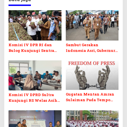
Komisi IV DPR RI dan
Sambut Gerakan
Bulog Kunjungi Sentra
Indonesia Asri, Gubernur
Bawang Merah Brebes,
Sultra Instruksikan
Dorong Peluang Ekspor
Penertiban Baliho dan
Kabel Semrawut
Gugatan Mentan Amran
Komisi IV DPRD Sultra
Sulaiman Pada Tempo
Kunjungi RS Welas Asih
Dinilai Ancam Kebebasan
Bandung, Metaforis Peran
Pers
TPK hingga Layanan
Medis Canggih