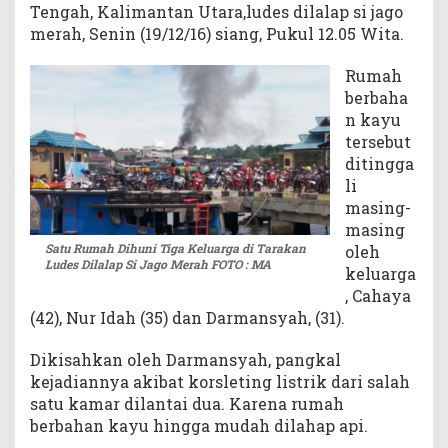
Tengah, Kalimantan Utara,ludes dilalap si jago
e
merah, Senin (19/12/16) siang, Pukul 12.05 Wita.
s
D
Rumah
i
berbaha
l
n kayu
a
l
tersebut
a
ditingga
p
li
S
masing-
i
masing
J
Satu Rumah Dihuni Tiga Keluarga di Tarakan
oleh
a
Ludes Dilalap Si Jago Merah FOTO : MA
keluarga
g
, Cahaya
o
(42), Nur Idah (35) dan Darmansyah, (31).
M
e
Dikisahkan oleh Darmansyah, pangkal
r
a
kejadiannya akibat korsleting listrik dari salah
h
satu kamar dilantai dua. Karena rumah
berbahan kayu hingga mudah dilahap api.