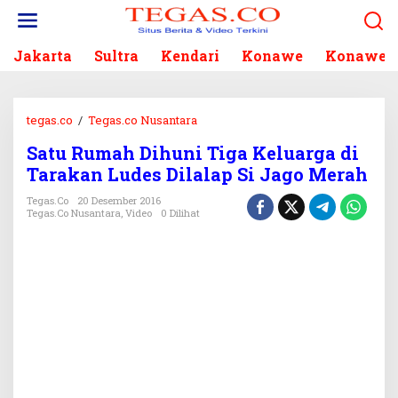
L
e
w
Jakarta
Sultra
Kendari
Konawe
Konawe S
a
t
i
k
tegas.co
/
Tegas.co Nusantara
S
e
a
k
Satu Rumah Dihuni Tiga Keluarga di
t
o
Tarakan Ludes Dilalap Si Jago Merah
u
n
R
Tegas.co
20 Desember 2016
t
u
Tegas.co Nusantara
,
Video
0 Dilihat
e
m
n
a
h
D
i
h
u
n
i
T