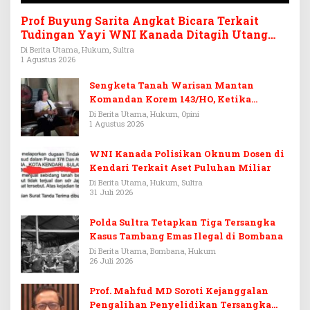
Prof Buyung Sarita Angkat Bicara Terkait
Tudingan Yayi WNI Kanada Ditagih Utang
Rp3,6 Miliar
Di Berita Utama, Hukum, Sultra
1 Agustus 2026
Sengketa Tanah Warisan Mantan
Komandan Korem 143/HO, Ketika
Warisan Menjadi Arena Pemerasan
Di Berita Utama, Hukum, Opini
1 Agustus 2026
WNI Kanada Polisikan Oknum Dosen di
Kendari Terkait Aset Puluhan Miliar
Di Berita Utama, Hukum, Sultra
31 Juli 2026
Polda Sultra Tetapkan Tiga Tersangka
Kasus Tambang Emas Ilegal di Bombana
Di Berita Utama, Bombana, Hukum
26 Juli 2026
Prof. Mahfud MD Soroti Kejanggalan
Pengalihan Penyelidikan Tersangka