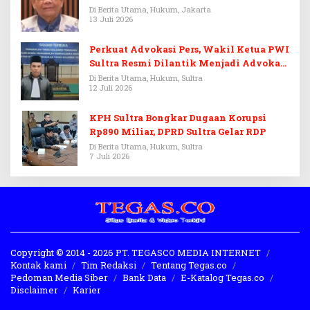
Febrie Adriansyah
Di Berita Utama, Hukum, Jakarta
13 Juli 2026
Perkuat Advokasi Pers, Wakil Ketua PWI
Sultra Resmi Dilantik Menjadi Advokat
PERADI
Di Berita Utama, Hukum, Sultra
12 Juli 2026
KPH Sultra Bongkar Dugaan Korupsi
Rp890 Miliar, DPRD Sultra Gelar RDP
Di Berita Utama, Hukum, Sultra
7 Juli 2026
Copyright © 2014 - 2026 PT. TEGASCO MEDIA INTERNET
Kontak kami
Tim Redaksi
Tentang Tegas.co
Pedoman Media Siber
Bank Data
E-Katalog Tegas.co
Disclaimer
Karier