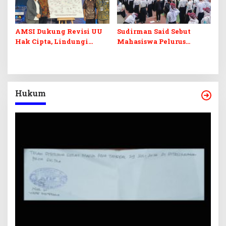
AMSI Dukung Revisi UU
Sudirman Said Sebut
Hak Cipta, Lindungi
Mahasiswa Pelurus
Karya Jurnalistik dari
Negeri
Ancaman AI
Hukum