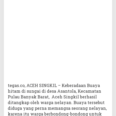
p
a
t
M
e
t
e
r
D
i
t
a
n
g
k
a
p
tegas.co, ACEH SINGKIL – Keberadaan Buaya
W
hitam di sungai di desa Asantola, Kecamatan
a
Pulau Banyak Barat, Aceh Singkil berhasil
r
ditangkap oleh warga nelayan. Buaya tersebut
g
diduga yang perna memangsa seorang nelayan,
a
karena itu warga berbondong-bondong untuk