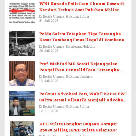
WNI Kanada Polisikan Oknum Dosen di
Kendari Terkait Aset Puluhan Miliar
Di Berita Utama, Hukum, Sultra
31 Juli 2026
Polda Sultra Tetapkan Tiga Tersangka
Kasus Tambang Emas Ilegal di Bombana
Di Berita Utama, Bombana, Hukum
26 Juli 2026
Prof. Mahfud MD Soroti Kejanggalan
Pengalihan Penyelidikan Tersangka
Febrie Adriansyah
Di Berita Utama, Hukum, Jakarta
13 Juli 2026
Perkuat Advokasi Pers, Wakil Ketua PWI
Sultra Resmi Dilantik Menjadi Advokat
PERADI
Di Berita Utama, Hukum, Sultra
12 Juli 2026
KPH Sultra Bongkar Dugaan Korupsi
Rp890 Miliar, DPRD Sultra Gelar RDP