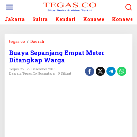
L
e
w
Jakarta
Sultra
Kendari
Konawe
Konawe S
a
t
i
k
tegas.co
/
Daerah
B
e
u
k
Buaya Sepanjang Empat Meter
a
o
Ditangkap Warga
y
n
a
Tegas.co
29 Desember 2016
t
S
Daerah
,
Tegas.co Nusantara
0 Dilihat
e
e
n
p
a
n
j
a
n
g
E
m