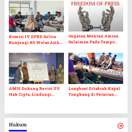
Dorong Peluang Ekspor
Penertiban Baliho dan
Kabel Semrawut
Gugatan Mentan Amran
Komisi IV DPRD Sultra
Sulaiman Pada Tempo
Kunjungi RS Welas Asih
Dinilai Ancam Kebebasan
Bandung, Metaforis Peran
Pers
TPK hingga Layanan
Medis Canggih
AMSI Dukung Revisi UU
Longboat Ditabrak Kapal
Hak Cipta, Lindungi
Tongkang di Perairan
Karya Jurnalistik dari
Muna, Satu Korban
Ancaman AI
Ditemukan Meninggal,
Satu Masih Dicari
Hukum