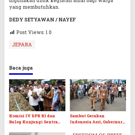
digunakan unuk kegiatan amal bagi warga
yang membutuhkan.
DEDY SETYAWAN / NAYEF
Post Views: 1
0
JEPARA
Baca juga
Komisi IV DPR RI dan
Sambut Gerakan
Bulog Kunjungi Sentra
Indonesia Asri, Gubernur
Bawang Merah Brebes,
Sultra Instruksikan
Dorong Peluang Ekspor
Penertiban Baliho dan