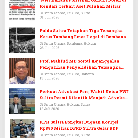
WNI Kanada Polisikan Oknum Dosen di
Kendari Terkait Aset Puluhan Miliar
Di Berita Utama, Hukum, Sultra
31 Juli 2026
Polda Sultra Tetapkan Tiga Tersangka
Kasus Tambang Emas Ilegal di Bombana
Di Berita Utama, Bombana, Hukum
26 Juli 2026
Prof. Mahfud MD Soroti Kejanggalan
Pengalihan Penyelidikan Tersangka
Febrie Adriansyah
Di Berita Utama, Hukum, Jakarta
13 Juli 2026
Perkuat Advokasi Pers, Wakil Ketua PWI
Sultra Resmi Dilantik Menjadi Advokat
PERADI
Di Berita Utama, Hukum, Sultra
12 Juli 2026
KPH Sultra Bongkar Dugaan Korupsi
Rp890 Miliar, DPRD Sultra Gelar RDP
Di Berita Utama, Hukum, Sultra