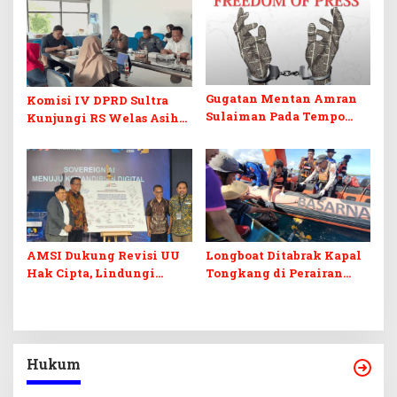
Kabel Semrawut
Gugatan Mentan Amran
Komisi IV DPRD Sultra
Sulaiman Pada Tempo
Kunjungi RS Welas Asih
Dinilai Ancam Kebebasan
Bandung, Metaforis Peran
Pers
TPK hingga Layanan
Medis Canggih
AMSI Dukung Revisi UU
Longboat Ditabrak Kapal
Hak Cipta, Lindungi
Tongkang di Perairan
Karya Jurnalistik dari
Muna, Satu Korban
Ancaman AI
Ditemukan Meninggal,
Satu Masih Dicari
Hukum