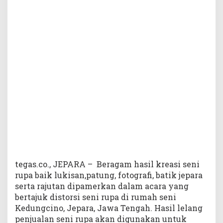
M
e
n
g
g
u
g
a
h
K
a
r
y
a
S
e
n
tegas.co., JEPARA – Beragam hasil kreasi seni
i
rupa baik lukisan,patung, fotografi, batik jepara
m
serta rajutan dipamerkan dalam acara yang
a
bertajuk distorsi seni rupa di rumah seni
n
Kedungcino, Jepara, Jawa Tengah. Hasil lelang
J
penjualan seni rupa akan digunakan untuk
e