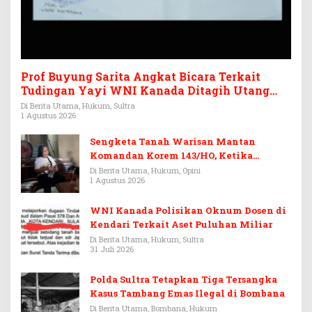
Prof Buyung Sarita Angkat Bicara Terkait
Tudingan Yayi WNI Kanada Ditagih Utang
Rp3,6 Miliar
Di Berita Utama, Hukum, Sultra
1 Agustus 2026
Sengketa Tanah Warisan Mantan
Komandan Korem 143/HO, Ketika
Warisan Menjadi Arena Pemerasan
Di Berita Utama, Hukum, Opini
1 Agustus 2026
WNI Kanada Polisikan Oknum Dosen di
Kendari Terkait Aset Puluhan Miliar
Di Berita Utama, Hukum, Sultra
31 Juli 2026
Polda Sultra Tetapkan Tiga Tersangka
Kasus Tambang Emas Ilegal di Bombana
Di Berita Utama, Bombana, Hukum