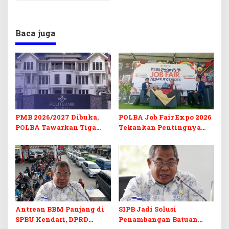
Baca juga
PMB 2026/2027 Dibuka,
POLBA Job Fair Expo 2026
POLBA Tawarkan Tiga
Tekankan Pentingnya
Prodi Baru dan Program
Skill dan Sertifikasi di Era
Kuliah Gratis
Digital
Antrean BBM Panjang di
SIPB Jadi Solusi
SPBU Kendari, DPRD
Penambangan Batuan