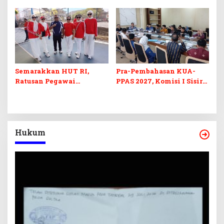
Sultra Duga Sistem
Komoditas ex-Golongan C
Barcode Curang
di Sultra
Semarakkan HUT RI,
Pra-Pembahasan KUA-
Ratusan Pegawai
PPAS 2027, Komisi I Sisir
Sekretariat DPRD Sultra
Program Prioritas
Ikuti Lomba Bola Gotong
Berkelanjutan
Hukum