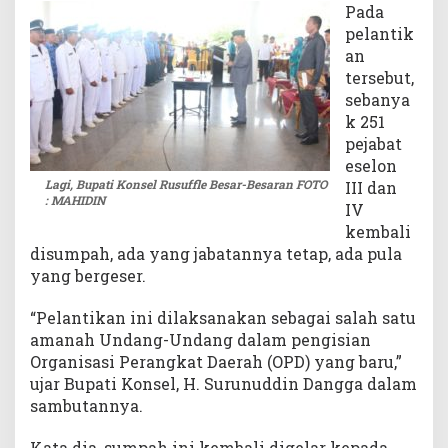
Pada
pelantik
an
tersebut,
sebanya
k 251
pejabat
eselon
Lagi, Bupati Konsel Rusuffle Besar-Besaran FOTO
III dan
: MAHIDIN
IV
kembali
disumpah, ada yang jabatannya tetap, ada pula
yang bergeser.
“Pelantikan ini dilaksanakan sebagai salah satu
amanah Undang-Undang dalam pengisian
Organisasi Perangkat Daerah (OPD) yang baru,”
ujar Bupati Konsel, H. Surunuddin Dangga dalam
sambutannya.
Kata dia, sumpah ini kembali digelar kepada