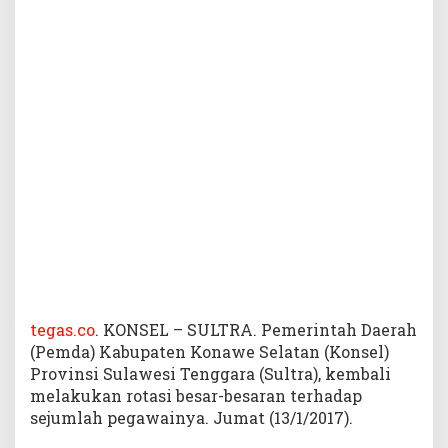
l
R
u
s
u
f
f
l
e
B
e
s
a
r
-
B
e
tegas.co
. KONSEL – SULTRA. Pemerintah Daerah
s
(Pemda) Kabupaten Konawe Selatan (Konsel)
a
Provinsi Sulawesi Tenggara (Sultra), kembali
r
melakukan rotasi besar-besaran terhadap
a
sejumlah pegawainya. Jumat (13/1/2017).
n