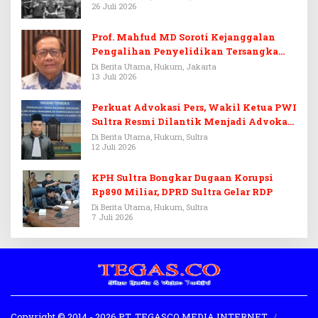
26 Juli 2026
Prof. Mahfud MD Soroti Kejanggalan
Pengalihan Penyelidikan Tersangka
Febrie Adriansyah
Di Berita Utama, Hukum, Jakarta
13 Juli 2026
Perkuat Advokasi Pers, Wakil Ketua PWI
Sultra Resmi Dilantik Menjadi Advokat
PERADI
Di Berita Utama, Hukum, Sultra
12 Juli 2026
KPH Sultra Bongkar Dugaan Korupsi
Rp890 Miliar, DPRD Sultra Gelar RDP
Di Berita Utama, Hukum, Sultra
7 Juli 2026
Copyright © 2014 - 2026 PT. TEGASCO MEDIA INTERNET