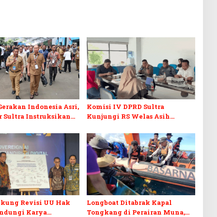
erakan Indonesia Asri,
Komisi IV DPRD Sultra
 Sultra Instruksikan
Kunjungi RS Welas Asih
an Baliho dan Kabel
Bandung, Metaforis Peran TPK
ut
hingga Layanan Medis
Canggih
kung Revisi UU Hak
Longboat Ditabrak Kapal
indungi Karya
Tongkang di Perairan Muna,