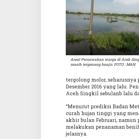
a
n
i
S
i
n
g
k
i
Areal Persawahan warga di Aceh Sing
l
masih tergenang banjir. FOTO : MAN
T
a
n
tergolong molor, seharusnya
a
Desember 2016 yang lalu. Pe
m
Aceh Singkil sebulanb lalu d
P
a
“Menurut prediksi Badan Met
d
curah hujan tinggi yang men
i
akhir bulan Februari, namun 
S
melakukan penanaman benih p
e
jelasnya.
r