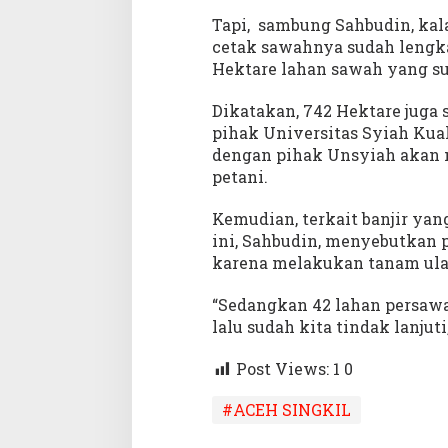
e
Tapi, sambung Sahbudin, kal
n
cetak sawahnya sudah lengkap
t
a
Hektare lahan sawah yang s
k
B
Dikatakan, 742 Hektare juga 
u
pihak Universitas Syiah Kua
l
dengan pihak Unsyiah akan 
a
petani.
n
I
Kemudian, terkait banjir ya
n
ini, Sahbudin, menyebutkan 
i
karena melakukan tanam ula
“Sedangkan 42 lahan persawa
lalu sudah kita tindak lanjuti,
Post Views: 1
0
#ACEH SINGKIL