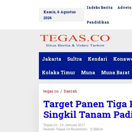
L
Indeks Berita
Advetor
tutup
e
Kamis, 6 Agustus
w
2026
a
Pendidikan
t
i
k
e
k
o
Jakarta
Sultra
Kendari
Konaw
n
t
Kolaka Timur
Muna
Muna Barat
e
n
tegas.co
/
Daerah
T
a
Target Panen Tiga 
r
g
Singkil Tanam Padi
e
t
Tegas.co
13 Januari 2017
P
Daerah
,
Tegas.co Nusantara
0 Dilihat