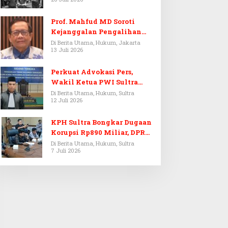
Prof. Mahfud MD Soroti
Kejanggalan Pengalihan
Penyelidikan Tersangka
Di Berita Utama, Hukum, Jakarta
13 Juli 2026
Febrie Adriansyah
Perkuat Advokasi Pers,
Wakil Ketua PWI Sultra
Resmi Dilantik Menjadi
Di Berita Utama, Hukum, Sultra
12 Juli 2026
Advokat PERADI
KPH Sultra Bongkar Dugaan
Korupsi Rp890 Miliar, DPRD
Sultra Gelar RDP
Di Berita Utama, Hukum, Sultra
7 Juli 2026