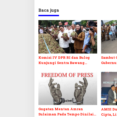
Baca juga
Komisi IV DPR RI dan Bulog
Sambut G
Kunjungi Sentra Bawang
Gubernur
Merah Brebes, Dorong Peluang
Penertib
Ekspor
Semraw
Gugatan Mentan Amran
AMSI Du
Sulaiman Pada Tempo Dinilai
Cipta, L