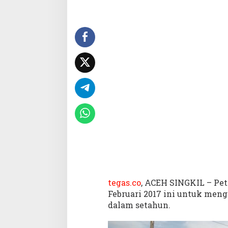
a
n
e
n
T
i
g
a
K
a
l
i
S
e
t
a
h
u
tegas.co
, ACEH SINGKIL – Pet
n
Februari 2017 ini untuk meng
,
dalam setahun.
P
e
t