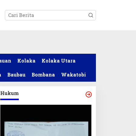
tutup
auan
Kolaka
Kolaka Utara
a
Baubau
Bombana
Wakatobi
Hukum