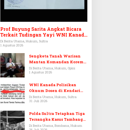
Prof Buyung Sarita Angkat Bicara
Terkait Tudingan Yayi WNI Kanada
Ditagih Utang Rp3,6 Miliar
Di Berita Utama, Hukum, Sultra
1 Agustus 2026
Sengketa Tanah Warisan
Mantan Komandan Korem
143/HO, Ketika Warisan
Di Berita Utama, Hukum, Opini
1 Agustus 2026
Menjadi Arena Pemerasan
WNI Kanada Polisikan
Oknum Dosen di Kendari
Terkait Aset Puluhan Miliar
Di Berita Utama, Hukum, Sultra
31 Juli 2026
Polda Sultra Tetapkan Tiga
Tersangka Kasus Tambang
Emas Ilegal di Bombana
Di Berita Utama, Bombana, Hukum
26 Juli 2026