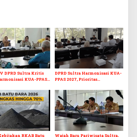
V DPRD Sultra Kritis
DPRD Sultra Harmonisasi KUA-
armonisasi KUA-PPAS
PPAS 2027, Prioritas
n Perubahan APBD 2026
Pendidikan, Kebudayaan, dan
Pelunasan Utang Infrastruktur
Kebijakan RKAB Batu
Wajah Baru Pariwisata Sultra,