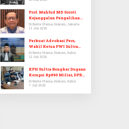
Prof. Mahfud MD Soroti
Kejanggalan Pengalihan
Penyelidikan Tersangka
Di Berita Utama, Hukum, Jakarta
13 Juli 2026
Febrie Adriansyah
Perkuat Advokasi Pers,
Wakil Ketua PWI Sultra
Resmi Dilantik Menjadi
Di Berita Utama, Hukum, Sultra
12 Juli 2026
Advokat PERADI
KPH Sultra Bongkar Dugaan
Korupsi Rp890 Miliar, DPRD
Sultra Gelar RDP
Di Berita Utama, Hukum, Sultra
7 Juli 2026