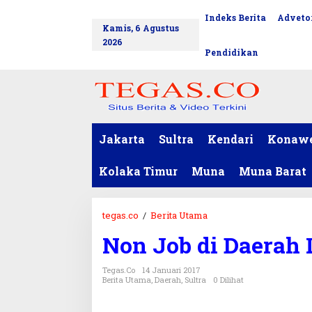
L
Indeks Berita
Advetor
tutup
e
Kamis, 6 Agustus
w
2026
a
Pendidikan
t
i
k
e
k
o
Jakarta
Sultra
Kendari
Konaw
n
t
Kolaka Timur
Muna
Muna Barat
e
n
tegas.co
/
Berita Utama
N
o
Non Job di Daerah L
n
J
Tegas.co
14 Januari 2017
o
Berita Utama
,
Daerah
,
Sultra
0 Dilihat
b
d