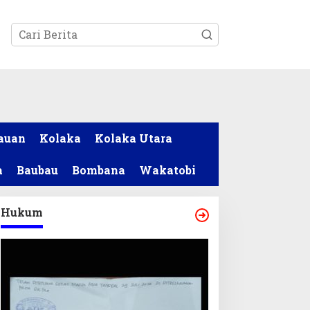
tutup
auan
Kolaka
Kolaka Utara
a
Baubau
Bombana
Wakatobi
Hukum