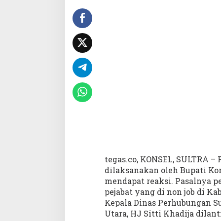
i
D
a
e
r
a
h
L
a
i
n
D
i
l
a
n
tegas.co, KONSEL, SULTRA – Pe
t
i
dilaksanakan oleh Bupati Ko
k
mendapat reaksi. Pasalnya pe
d
pejabat yang di non job di K
i
Kepala Dinas Perhubungan Su
K
Utara, HJ Sitti Khadija dilan
o