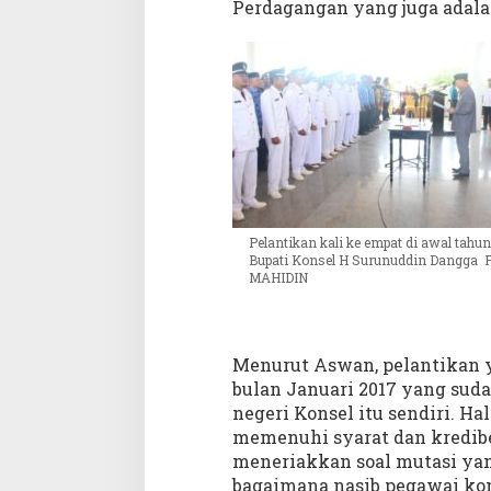
Perdagangan yang juga adalah
n
s
e
l
Pelantikan kali ke empat di awal tahun
Bupati Konsel H Surunuddin Dangga F
MAHIDIN
Menurut Aswan, pelantikan 
bulan Januari 2017 yang sud
negeri Konsel itu sendiri. Ha
memenuhi syarat dan kredibel 
meneriakkan soal mutasi yan
bagaimana nasib pegawai kon