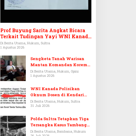
Prof Buyung Sarita Angkat Bicara
Terkait Tudingan Yayi WNI Kanada
Ditagih Utang Rp3,6 Miliar
Di Berita Utama, Hukum, Sultra
1 Agustus 2026
Sengketa Tanah Warisan
Mantan Komandan Korem
143/HO, Ketika Warisan
Di Berita Utama, Hukum, Opini
1 Agustus 2026
Menjadi Arena Pemerasan
WNI Kanada Polisikan
Oknum Dosen di Kendari
Terkait Aset Puluhan Miliar
Di Berita Utama, Hukum, Sultra
31 Juli 2026
Polda Sultra Tetapkan Tiga
Tersangka Kasus Tambang
Emas Ilegal di Bombana
Di Berita Utama, Bombana, Hukum
26 Juli 2026