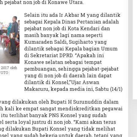
 pejabat non job di Konawe Utara.
Selain itu ada Ir Akbar M yang dilantik
sebagai Kepala Dinas Pertanian adalah
pejabat non job di Kota Kendari dan
masih banyak lagi nama seperti
Kumaraden Saldi, Sugiharto yang
dilantik sebagai Kepala bagian Umum
di Sekretariat DPRD. “Apakah ini
Konawe selatan sebagai tempat
 2017 oleh
pembuangan, sehingga pejabat-pejabat
OTO :
yang di non job di daerah lain dapat
dilantik di Konsel,”Ujar Aswan
Makaruru, kepada media ini, Sabtu (14/1)
yang dilakukan oleh Bupati H Surunuddin dalam
ah kali ke empat sangat mendiskreditkan pegawai
l itu terlihat banyak PNS Konsel yang sudah
serta loyal justru di non job. “Kami akan terus
g dilakukan Bupati Konsel yang tidak melihat
sel yang sudah bekerja untuk daerah, tetapi yang