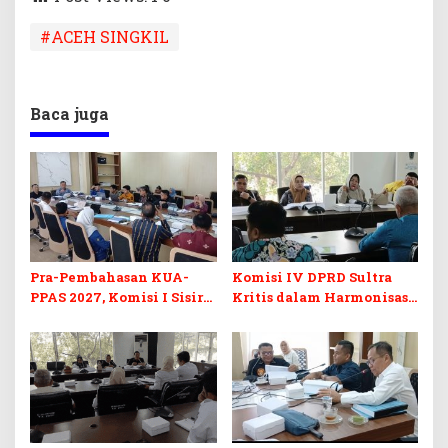
#ACEH SINGKIL
Baca juga
Pra-Pembahasan KUA-
Komisi IV DPRD Sultra
PPAS 2027, Komisi I Sisir
Kritis dalam Harmonisasi
Program Prioritas
KUA-PPAS 2027 dan
Berkelanjutan
Perubahan APBD 2026