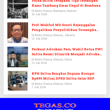
Polda Sultra Tetapkan Tiga Tersangka
Kasus Tambang Emas Ilegal di Bombana
Di Berita Utama, Bombana, Hukum
26 Juli 2026
Prof. Mahfud MD Soroti Kejanggalan
Pengalihan Penyelidikan Tersangka
Febrie Adriansyah
Di Berita Utama, Hukum, Jakarta
13 Juli 2026
Perkuat Advokasi Pers, Wakil Ketua PWI
Sultra Resmi Dilantik Menjadi Advokat
PERADI
Di Berita Utama, Hukum, Sultra
12 Juli 2026
KPH Sultra Bongkar Dugaan Korupsi
Rp890 Miliar, DPRD Sultra Gelar RDP
Di Berita Utama, Hukum, Sultra
7 Juli 2026