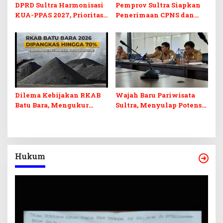
DPRD Sultra Harmonisasi
Pemprov Sultra Siapkan
KUA-PPAS 2027, Prioritas
Penerimaan CPNS dan
Pendidikan, Kebudayaan,
PPPK 2027, DPRD Sultra
dan Pelunasan Utang
Desak Formasi Disabilitas
Infrastruktur
Dilema Kebijakan RKAB
Wajah Baru Pariwisata
Batu Bara, Mengukur
Sultra, Menyulap Potensi
Keseimbangan
Lokal Lewat Sentuhan
Penerimaan Negara dan
Digital dan Penguatan
Kepastian Investasi
Ekraf
Hukum