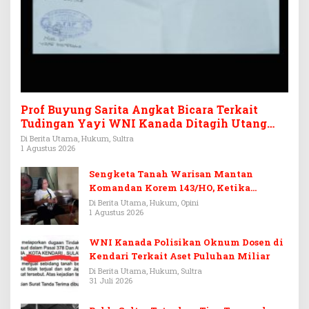
Prof Buyung Sarita Angkat Bicara Terkait
Tudingan Yayi WNI Kanada Ditagih Utang
Rp3,6 Miliar
Di Berita Utama, Hukum, Sultra
1 Agustus 2026
Sengketa Tanah Warisan Mantan
Komandan Korem 143/HO, Ketika
Warisan Menjadi Arena Pemerasan
Di Berita Utama, Hukum, Opini
1 Agustus 2026
WNI Kanada Polisikan Oknum Dosen di
Kendari Terkait Aset Puluhan Miliar
Di Berita Utama, Hukum, Sultra
31 Juli 2026