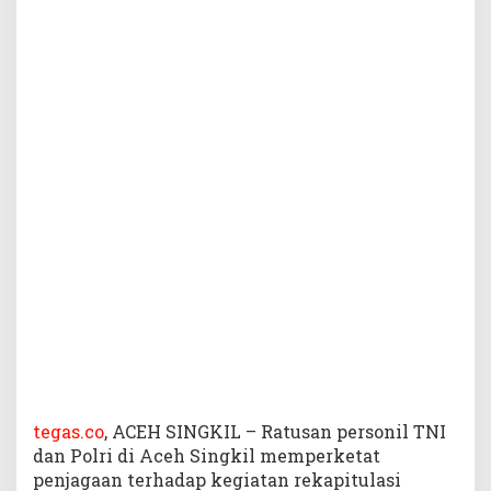
e
n
g
a
m
a
n
a
n
R
e
k
a
p
i
t
u
l
a
s
tegas.co
, ACEH SINGKIL – Ratusan personil TNI
i
dan Polri di Aceh Singkil memperketat
penjagaan terhadap kegiatan rekapitulasi
D