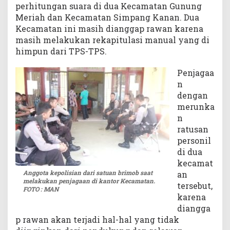
perhitungan suara di dua Kecamatan Gunung
i
Meriah dan Kecamatan Simpang Kanan. Dua
j
Kecamatan ini masih dianggap rawan karena
a
masih melakukan rekapitulasi manual yang di
g
himpun dari TPS-TPS.
a
K
e
Penjagaa
t
n
a
dengan
t
merunka
T
n
N
ratusan
I
personil
d
di dua
a
kecamat
n
Anggota kepolisian dari satuan brimob saat
an
P
melakukan penjagaan di kantor Kecamatan.
o
tersebut,
FOTO : MAN
l
karena
i
diangga
s
p rawan akan terjadi hal-hal yang tidak
i