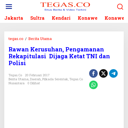
L
e
w
Jakarta
Sultra
Kendari
Konawe
Konawe S
a
t
i
k
tegas.co
/
Berita Utama
R
e
a
k
Rawan Kerusuhan, Pengamanan
w
o
Rekapitulasi Dijaga Ketat TNI dan
a
n
n
Polisi
t
K
e
e
Tegas.co
20 Februari 2017
n
r
Berita Utama
,
Daerah
,
Pilkada Serentak
,
Tegas.co
Nusantara
0 Dilihat
u
s
u
h
a
n
,
P