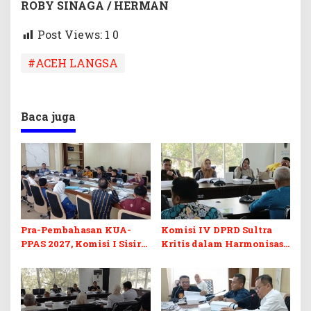
ROBY SINAGA / HERMAN
Post Views: 1
0
#ACEH LANGSA
Baca juga
Pra-Pembahasan KUA-
Komisi IV DPRD Sultra
PPAS 2027, Komisi I Sisir
Kritis dalam Harmonisasi
Program Prioritas
KUA-PPAS 2027 dan
Berkelanjutan
Perubahan APBD 2026