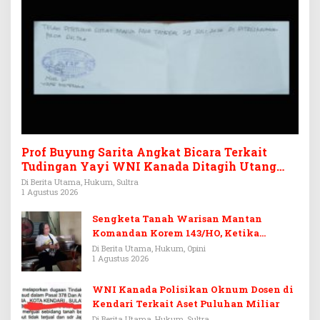
Prof Buyung Sarita Angkat Bicara Terkait
Tudingan Yayi WNI Kanada Ditagih Utang
Rp3,6 Miliar
Di Berita Utama, Hukum, Sultra
1 Agustus 2026
Sengketa Tanah Warisan Mantan
Komandan Korem 143/HO, Ketika
Warisan Menjadi Arena Pemerasan
Di Berita Utama, Hukum, Opini
1 Agustus 2026
WNI Kanada Polisikan Oknum Dosen di
Kendari Terkait Aset Puluhan Miliar
Di Berita Utama, Hukum, Sultra