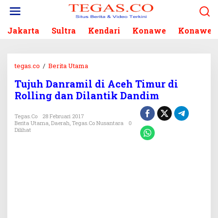
L
e
w
Jakarta
Sultra
Kendari
Konawe
Konawe S
a
t
i
k
tegas.co
/
Berita Utama
T
e
u
k
Tujuh Danramil di Aceh Timur di
j
o
Rolling dan Dilantik Dandim
u
n
h
t
D
Tegas.co
28 Februari 2017
e
Berita Utama
,
Daerah
,
Tegas.co Nusantara
0
a
n
Dilihat
n
r
a
m
i
l
d
i
A