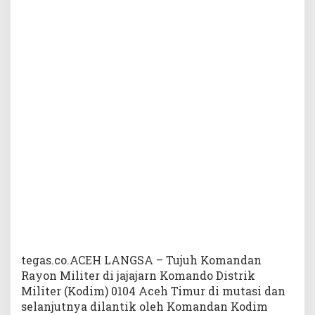
c
e
h
T
i
m
u
r
d
i
R
o
l
l
i
n
g
d
a
tegas.co.ACEH LANGSA – Tujuh Komandan
n
Rayon Militer di jajajarn Komando Distrik
D
Militer (Kodim) 0104 Aceh Timur di mutasi dan
i
selanjutnya dilantik oleh Komandan Kodim
l