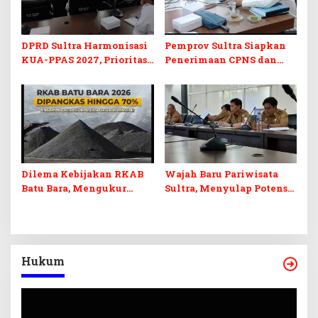
DPRD Sultra Harmonisasi
Pemprov Sultra Siapkan
KUA-PPAS 2027, Prioritas
Penerimaan CPNS dan
Pendidikan, Kebudayaan,
PPPK 2027, DPRD Sultra
dan Pelunasan Utang
Desak Formasi Disabilitas
Infrastruktur
Dilema Kebijakan RKAB
Wajah Baru Pariwisata
Batu Bara, Mengukur
Sultra, Menyulap Potensi
Keseimbangan
Lokal Lewat Sentuhan
Penerimaan Negara dan
Digital dan Penguatan
Kepastian Investasi
Ekraf
Hukum