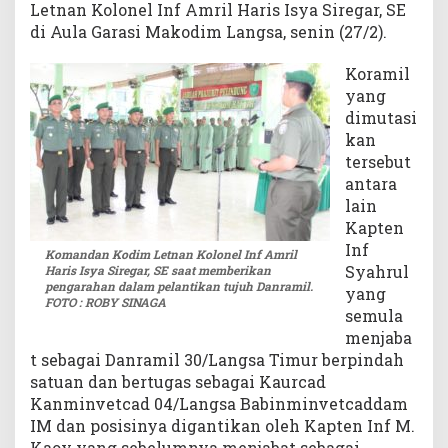
Letnan Kolonel Inf Amril Haris Isya Siregar, SE
a
di Aula Garasi Makodim Langsa, senin (27/2).
n
t
Koramil
i
yang
k
dimutasi
D
kan
a
n
tersebut
d
antara
i
lain
m
Kapten
Inf
Komandan Kodim Letnan Kolonel Inf Amril
Syahrul
Haris Isya Siregar, SE saat memberikan
pengarahan dalam pelantikan tujuh Danramil.
yang
FOTO : ROBY SINAGA
semula
menjaba
t sebagai Danramil 30/Langsa Timur berpindah
satuan dan bertugas sebagai Kaurcad
Kanminvetcad 04/Langsa Babinminvetcaddam
IM dan posisinya digantikan oleh Kapten Inf M.
Kaoy yang sebelumnya menjabat sebagai