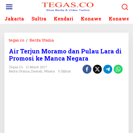
L
e
w
Jakarta
Sultra
Kendari
Konawe
Konawe S
a
t
i
k
tegas.co
/
Berita Utama
A
e
i
k
Air Terjun Moramo dan Pulau Lara di
r
o
Promosi ke Manca Negara
T
n
e
Tegas.co
11 Maret 2017
t
r
Berita Utama
,
Daerah
,
Wisata
0 Dilihat
e
j
n
u
n
M
o
r
a
m
o
d