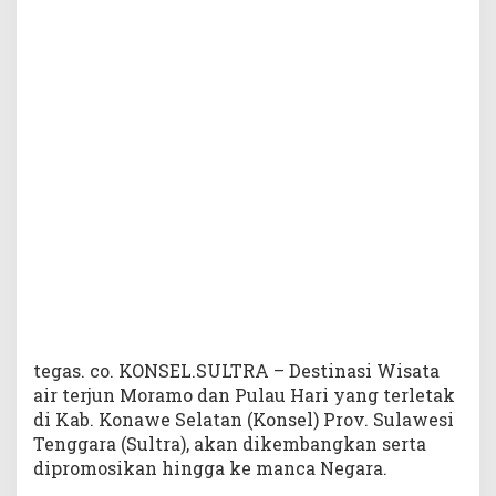
a
n
P
u
l
a
u
L
a
r
a
d
i
P
r
o
m
tegas. co. KONSEL.SULTRA – Destinasi Wisata
o
air terjun Moramo dan Pulau Hari yang terletak
s
di Kab. Konawe Selatan (Konsel) Prov. Sulawesi
i
Tenggara (Sultra), akan dikembangkan serta
k
dipromosikan hingga ke manca Negara.
e
M