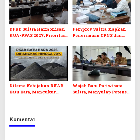
DPRD Sultra Harmonisasi
Pemprov Sultra Siapkan
KUA-PPAS 2027, Prioritas
Penerimaan CPNS dan
Pendidikan, Kebudayaan,
PPPK 2027, DPRD Sultra
dan Pelunasan Utang
Desak Formasi Disabilitas
Infrastruktur
Dilema Kebijakan RKAB
Wajah Baru Pariwisata
Batu Bara, Mengukur
Sultra, Menyulap Potensi
Keseimbangan
Lokal Lewat Sentuhan
Penerimaan Negara dan
Digital dan Penguatan
Kepastian Investasi
Ekraf
Komentar