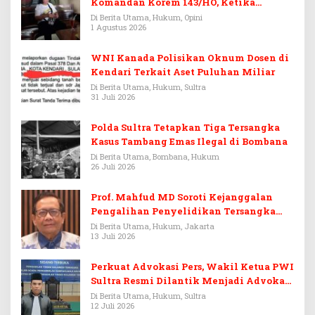
Komandan Korem 143/HO, Ketika
Warisan Menjadi Arena Pemerasan
Di Berita Utama, Hukum, Opini
1 Agustus 2026
WNI Kanada Polisikan Oknum Dosen di
Kendari Terkait Aset Puluhan Miliar
Di Berita Utama, Hukum, Sultra
31 Juli 2026
Polda Sultra Tetapkan Tiga Tersangka
Kasus Tambang Emas Ilegal di Bombana
Di Berita Utama, Bombana, Hukum
26 Juli 2026
Prof. Mahfud MD Soroti Kejanggalan
Pengalihan Penyelidikan Tersangka
Febrie Adriansyah
Di Berita Utama, Hukum, Jakarta
13 Juli 2026
Perkuat Advokasi Pers, Wakil Ketua PWI
Sultra Resmi Dilantik Menjadi Advokat
PERADI
Di Berita Utama, Hukum, Sultra
12 Juli 2026