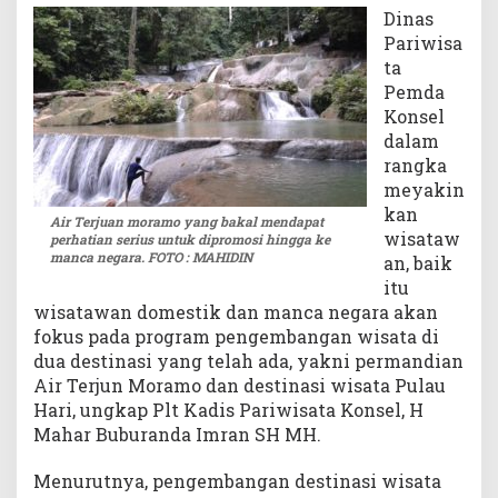
Dinas
a
Pariwisa
n
c
ta
a
Pemda
N
Konsel
e
dalam
g
rangka
a
meyakin
r
kan
a
Air Terjuan moramo yang bakal mendapat
wisataw
perhatian serius untuk dipromosi hingga ke
manca negara. FOTO : MAHIDIN
an, baik
itu
wisatawan domestik dan manca negara akan
fokus pada program pengembangan wisata di
dua destinasi yang telah ada, yakni permandian
Air Terjun Moramo dan destinasi wisata Pulau
Hari, ungkap Plt Kadis Pariwisata Konsel, H
Mahar Buburanda Imran SH MH.
Menurutnya, pengembangan destinasi wisata