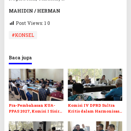
MAHIDIN / HERMAN
Post Views: 1
0
#KONSEL
Baca juga
Pra-Pembahasan KUA-
Komisi IV DPRD Sultra
PPAS 2027, Komisi I Sisir
Kritis dalam Harmonisasi
Program Prioritas
KUA-PPAS 2027 dan
Berkelanjutan
Perubahan APBD 2026