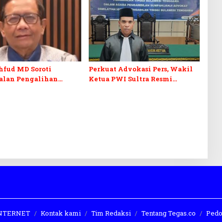
hfud MD Soroti
Perkuat Advokasi Pers, Wakil
alan Pengalihan
Ketua PWI Sultra Resmi
dikan Tersangka Febrie
Dilantik Menjadi Advokat
yah
PERADI
 INTERNET
Kontak kami
Tim Redaksi
Tentang Tegas.co
Pedo