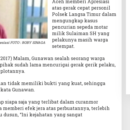
Aceh memberi Apresiasi
atas gerak cepat personil
Polsek Langsa Timur dalam
mengungkap kasus
pencurian sepeda motar
milik Sulaiman SH yang
pelakunya masih warga
esiasi FOTO : ROBY SINAGA
setempat.
/2017) Malam, Gunawan sealah seorang warga
ihak sudah lama mencurigai gerak gerik pelaku,
plotannya.
an tidak memiliki bukti yang kuat, sehingga
”kata Gunawan.
p siapa saja yang terlibat dalam curanmor
a memberi efek jera atas perbuatannya, terlebih
tu dusun, “Ini kejahatan yang sangat