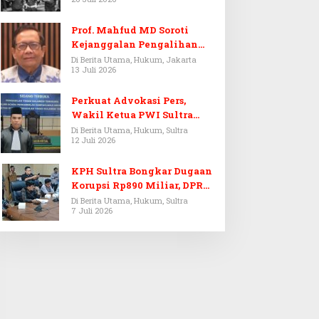
Prof. Mahfud MD Soroti
Kejanggalan Pengalihan
Penyelidikan Tersangka
Di Berita Utama, Hukum, Jakarta
13 Juli 2026
Febrie Adriansyah
Perkuat Advokasi Pers,
Wakil Ketua PWI Sultra
Resmi Dilantik Menjadi
Di Berita Utama, Hukum, Sultra
12 Juli 2026
Advokat PERADI
KPH Sultra Bongkar Dugaan
Korupsi Rp890 Miliar, DPRD
Sultra Gelar RDP
Di Berita Utama, Hukum, Sultra
7 Juli 2026