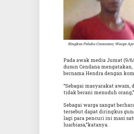
e
s
i
a
s
i
Ringkus Pelaku Curanmor, Warga Apr
Pada awak media Jumat (9/6
dusun Cendana mengatakan, p
bernama Hendra dengan kom
“Sebagai masyarakat awam, d
tidak berani menuduh orang,
Sebagai warga sangat berhara
tersebut dapat diringkus gun
lagi para pencuri ini masi sa
luarbiasa,”katanya.