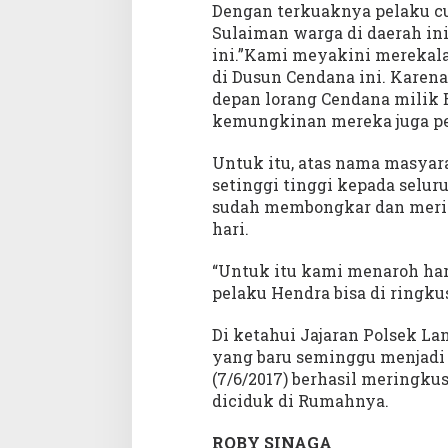
Dengan terkuaknya pelaku c
Sulaiman warga di daerah ini
ini.”Kami meyakini merekala
di Dusun Cendana ini. Karena
depan lorang Cendana milik 
kemungkinan mereka juga pe
Untuk itu, atas nama masyar
setinggi tinggi kepada selur
sudah membongkar dan meri
hari.
“Untuk itu kami menaroh hara
pelaku Hendra bisa di ringku
Di ketahui Jajaran Polsek L
yang baru seminggu menjadi 
(7/6/2017) berhasil meringk
diciduk di Rumahnya.
ROBY SINAGA