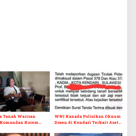
a Tanah Warisan
WNI Kanada Polisikan Oknum
 Komandan Korem
Dosen di Kendari Terkait Aset
Ketika Warisan
Puluhan Miliar
 Arena Pemerasan