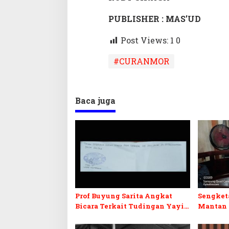
PUBLISHER : MAS’UD
Post Views: 1
0
#CURANMOR
Baca juga
Prof Buyung Sarita Angkat
Sengket
Bicara Terkait Tudingan Yayi
Mantan
WNI Kanada Ditagih Utang
143/HO, 
Rp3,6 Miliar
Menjadi