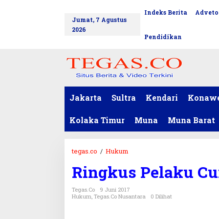
L
Indeks Berita
Adveto
tutup
e
Jumat, 7 Agustus
w
2026
a
Pendidikan
t
i
k
e
k
o
Jakarta
Sultra
Kendari
Konaw
n
t
Kolaka Timur
Muna
Muna Barat
e
n
tegas.co
/
Hukum
R
i
Ringkus Pelaku Cu
n
g
Tegas.co
9 Juni 2017
k
Hukum
,
Tegas.co Nusantara
0 Dilihat
u
s