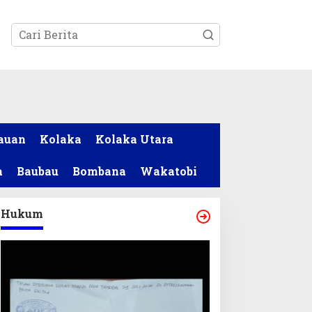
tutup
auan
Kolaka
Kolaka Utara
a
Baubau
Bombana
Wakatobi
Hukum