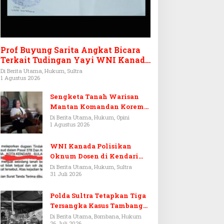
Prof Buyung Sarita Angkat Bicara
Terkait Tudingan Yayi WNI Kanada
Ditagih Utang Rp3,6 Miliar
Di Berita Utama, Hukum, Sultra
1 Agustus 2026
Sengketa Tanah Warisan
Mantan Komandan Korem
143/HO, Ketika Warisan
Di Berita Utama, Hukum, Opini
1 Agustus 2026
Menjadi Arena Pemerasan
WNI Kanada Polisikan
Oknum Dosen di Kendari
Terkait Aset Puluhan Miliar
Di Berita Utama, Hukum, Sultra
31 Juli 2026
Polda Sultra Tetapkan Tiga
Tersangka Kasus Tambang
Emas Ilegal di Bombana
Di Berita Utama, Bombana, Hukum
26 Juli 2026