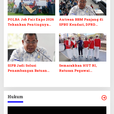
POLBA Job Fair Expo 2026
Antrean BBM Panjang di
Tekankan Pentingnya
SPBU Kendari, DPRD
Skill dan Sertifikasi di Era
Sultra Duga Sistem
Digital
Barcode Curang
SIPB Jadi Solusi
Semarakkan HUT RI,
Penambangan Batuan
Ratusan Pegawai
Komoditas ex-Golongan C
Sekretariat DPRD Sultra
di Sultra
Ikuti Lomba Bola Gotong
Hukum