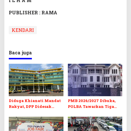
I L H A M
PUBLISHER : RAMA
KENDARI
Baca juga
Diduga Khianati Mandat
PMB 2026/2027 Dibuka,
Rakyat, DPP Didesak
POLBA Tawarkan Tiga
Evaluasi Total Golkar
Prodi Baru dan Program
Morowali
Kuliah Gratis