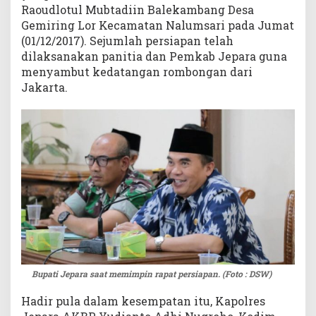
Raoudlotul Mubtadiin Balekambang Desa
l
Gemiring Lor Kecamatan Nalumsari pada Jumat
d
(01/12/2017). Sejumlah persiapan telah
i
dilaksanakan panitia dan Pemkab Jepara guna
B
a
menyambut kedatangan rombongan dari
l
Jakarta.
e
k
a
m
b
a
n
g
Bupati Jepara saat memimpin rapat persiapan. (Foto : DSW)
Hadir pula dalam kesempatan itu, Kapolres