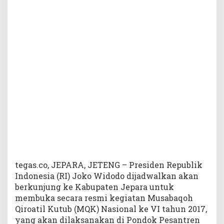
a
n
B
u
k
a
M
Q
K
T
i
n
g
k
a
t
N
tegas.co, JEPARA, JETENG – Presiden Republik
a
Indonesia (RI) Joko Widodo dijadwalkan akan
s
berkunjung ke Kabupaten Jepara untuk
i
membuka secara resmi kegiatan Musabaqoh
o
Qiroatil Kutub (MQK) Nasional ke VI tahun 2017,
n
yang akan dilaksanakan di Pondok Pesantren
a