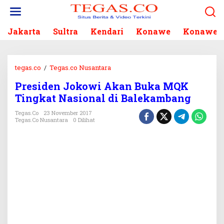
L
e
w
Jakarta
Sultra
Kendari
Konawe
Konawe S
a
t
i
k
tegas.co
/
Tegas.co Nusantara
P
e
r
k
Presiden Jokowi Akan Buka MQK
e
o
Tingkat Nasional di Balekambang
s
n
i
Tegas.co
23 November 2017
t
d
Tegas.co Nusantara
0 Dilihat
e
e
n
n
J
o
k
o
w
i
A
k