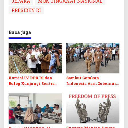
JEPARA
MQK TINGAKAT NASIONAL
PRESIDEN RI
Baca juga
Komisi IV DPR RI dan
Sambut Gerakan
Bulog Kunjungi Sentra
Indonesia Asri, Gubernur
Bawang Merah Brebes,
Sultra Instruksikan
Dorong Peluang Ekspor
Penertiban Baliho dan
Kabel Semrawut
Gugatan Mentan Amran