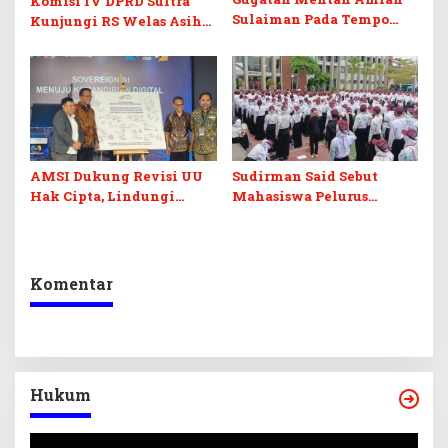
Komisi IV DPRD Sultra
Sulaiman Pada Tempo
Kunjungi RS Welas Asih
Dinilai Ancam Kebebasan
Bandung, Metaforis Peran
Pers
TPK hingga Layanan
Medis Canggih
AMSI Dukung Revisi UU
Sudirman Said Sebut
Hak Cipta, Lindungi
Mahasiswa Pelurus
Karya Jurnalistik dari
Negeri
Ancaman AI
Komentar
Hukum