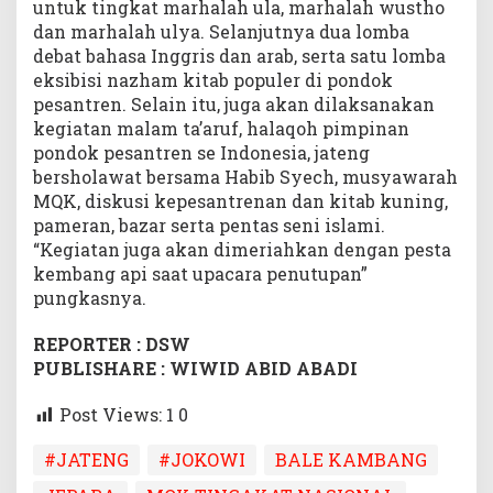
untuk tingkat marhalah ula, marhalah wustho
dan marhalah ulya. Selanjutnya dua lomba
debat bahasa Inggris dan arab, serta satu lomba
eksibisi nazham kitab populer di pondok
pesantren. Selain itu, juga akan dilaksanakan
kegiatan malam ta’aruf, halaqoh pimpinan
pondok pesantren se Indonesia, jateng
bersholawat bersama Habib Syech, musyawarah
MQK, diskusi kepesantrenan dan kitab kuning,
pameran, bazar serta pentas seni islami.
“Kegiatan juga akan dimeriahkan dengan pesta
kembang api saat upacara penutupan”
pungkasnya.
REPORTER : DSW
PUBLISHARE : WIWID ABID ABADI
Post Views: 1
0
#JATENG
#JOKOWI
BALE KAMBANG