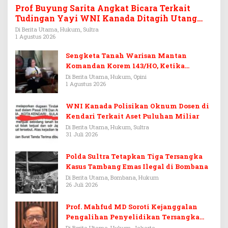
Prof Buyung Sarita Angkat Bicara Terkait
Tudingan Yayi WNI Kanada Ditagih Utang
Rp3,6 Miliar
Di Berita Utama, Hukum, Sultra
1 Agustus 2026
Sengketa Tanah Warisan Mantan
Komandan Korem 143/HO, Ketika
Warisan Menjadi Arena Pemerasan
Di Berita Utama, Hukum, Opini
1 Agustus 2026
WNI Kanada Polisikan Oknum Dosen di
Kendari Terkait Aset Puluhan Miliar
Di Berita Utama, Hukum, Sultra
31 Juli 2026
Polda Sultra Tetapkan Tiga Tersangka
Kasus Tambang Emas Ilegal di Bombana
Di Berita Utama, Bombana, Hukum
26 Juli 2026
Prof. Mahfud MD Soroti Kejanggalan
Pengalihan Penyelidikan Tersangka
Febrie Adriansyah
Di Berita Utama, Hukum, Jakarta