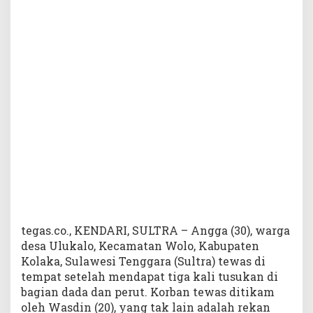
T
e
w
a
s
T
i
g
a
K
a
l
i
T
u
s
u
tegas.co., KENDARI, SULTRA – Angga (30), warga
k
desa Ulukalo, Kecamatan Wolo, Kabupaten
a
Kolaka, Sulawesi Tenggara (Sultra) tewas di
n
tempat setelah mendapat tiga kali tusukan di
bagian dada dan perut. Korban tewas ditikam
oleh Wasdin (20), yang tak lain adalah rekan