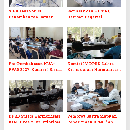
SIPB Jadi Solusi
Semarakkan HUT RI,
Penambangan Batuan
Ratusan Pegawai
Komoditas ex-Golongan C
Sekretariat DPRD Sultra
di Sultra
Ikuti Lomba Bola Gotong
Pra-Pembahasan KUA-
Komisi IV DPRD Sultra
PPAS 2027, Komisi I Sisir
Kritis dalam Harmonisasi
Program Prioritas
KUA-PPAS 2027 dan
Berkelanjutan
Perubahan APBD 2026
DPRD Sultra Harmonisasi
Pemprov Sultra Siapkan
KUA-PPAS 2027, Prioritas
Penerimaan CPNS dan
Pendidikan, Kebudayaan,
PPPK 2027, DPRD Sultra