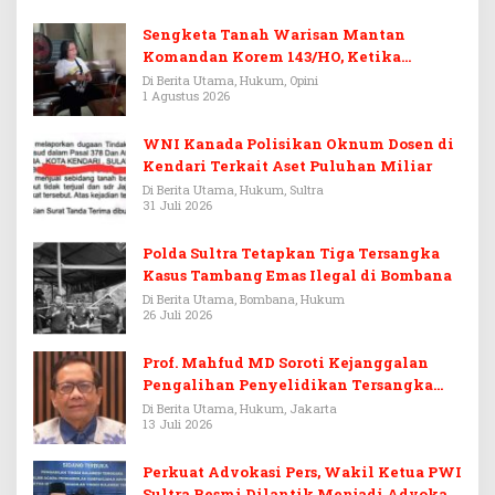
Sengketa Tanah Warisan Mantan
Komandan Korem 143/HO, Ketika
Warisan Menjadi Arena Pemerasan
Di Berita Utama, Hukum, Opini
1 Agustus 2026
WNI Kanada Polisikan Oknum Dosen di
Kendari Terkait Aset Puluhan Miliar
Di Berita Utama, Hukum, Sultra
31 Juli 2026
Polda Sultra Tetapkan Tiga Tersangka
Kasus Tambang Emas Ilegal di Bombana
Di Berita Utama, Bombana, Hukum
26 Juli 2026
Prof. Mahfud MD Soroti Kejanggalan
Pengalihan Penyelidikan Tersangka
Febrie Adriansyah
Di Berita Utama, Hukum, Jakarta
13 Juli 2026
Perkuat Advokasi Pers, Wakil Ketua PWI
Sultra Resmi Dilantik Menjadi Advokat