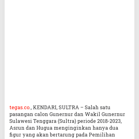
t
t
o
H
e
a
t
tegas.co
., KENDARI, SULTRA – Salah satu
pasangan calon Gunernur dan Wakil Gunernur
Sulawesi Tenggara (Sultra) periode 2018-2023,
Asrun dan Hugua menginginkan hanya dua
figur yang akan bertarung pada Pemilihan