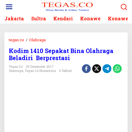
L
e
w
Jakarta
Sultra
Kendari
Konawe
Konawe S
a
t
i
k
tegas.co
/
Olahraga
K
e
o
k
Kodim 1410 Sepakat Bina Olahraga
d
o
Beladiri Berprestasi
i
n
m
Tegas.co
29 Desember 2017
t
1
Olahraga
,
Tegas.co Nusantara
0 Dilihat
e
4
n
1
0
S
e
p
a
k
a
t