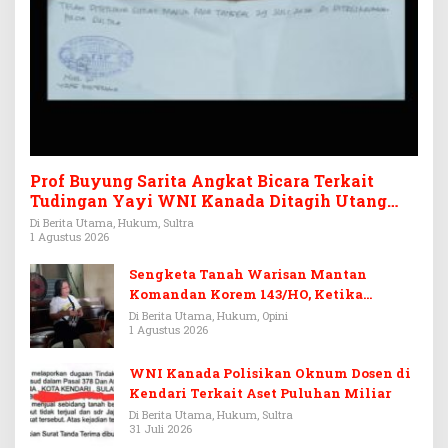
Prof Buyung Sarita Angkat Bicara Terkait
Tudingan Yayi WNI Kanada Ditagih Utang
Rp3,6 Miliar
Di Berita Utama, Hukum, Sultra
1 Agustus 2026
Sengketa Tanah Warisan Mantan
Komandan Korem 143/HO, Ketika
Warisan Menjadi Arena Pemerasan
Di Berita Utama, Hukum, Opini
1 Agustus 2026
WNI Kanada Polisikan Oknum Dosen di
Kendari Terkait Aset Puluhan Miliar
Di Berita Utama, Hukum, Sultra
31 Juli 2026