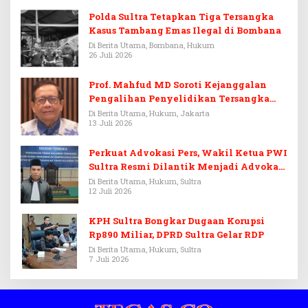
Polda Sultra Tetapkan Tiga Tersangka
Kasus Tambang Emas Ilegal di Bombana
Di Berita Utama, Bombana, Hukum
26 Juli 2026
Prof. Mahfud MD Soroti Kejanggalan
Pengalihan Penyelidikan Tersangka
Febrie Adriansyah
Di Berita Utama, Hukum, Jakarta
13 Juli 2026
Perkuat Advokasi Pers, Wakil Ketua PWI
Sultra Resmi Dilantik Menjadi Advokat
PERADI
Di Berita Utama, Hukum, Sultra
12 Juli 2026
KPH Sultra Bongkar Dugaan Korupsi
Rp890 Miliar, DPRD Sultra Gelar RDP
Di Berita Utama, Hukum, Sultra
7 Juli 2026