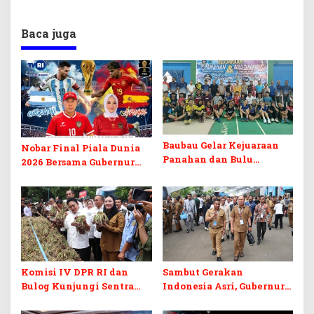
Baca juga
Baubau Gelar Kejuaraan
Nobar Final Piala Dunia
Panahan dan Bulu
2026 Bersama Gubernur
Tangkis 2026, Fokus Cetak
Sultra dan Walikota
Atlet Berprestasi
Komisi IV DPR RI dan
Sambut Gerakan
Bulog Kunjungi Sentra
Indonesia Asri, Gubernur
Bawang Merah Brebes,
Sultra Instruksikan
Dorong Peluang Ekspor
Penertiban Baliho dan