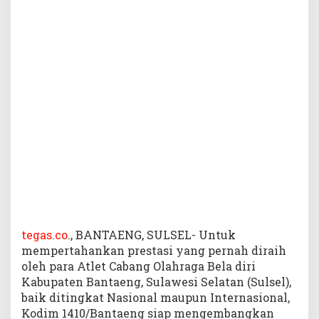
B
i
n
a
O
l
a
h
r
a
g
a
B
e
l
a
d
tegas.co
., BANTAENG, SULSEL- Untuk
i
mempertahankan prestasi yang pernah diraih
r
oleh para Atlet Cabang Olahraga Bela diri
i
Kabupaten Bantaeng, Sulawesi Selatan (Sulsel),
baik ditingkat Nasional maupun Internasional,
B
Kodim 1410/Bantaeng siap mengembangkan
e