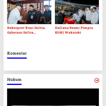
Kabel Semrawut
Rakerprov Koni Sultra,
Haliana Resmi Pimpin
Gubernur Sultra
KONI Wakatobi
Tekankan Pembinaan
Atlet Berprestasi
Komentar
Hukum