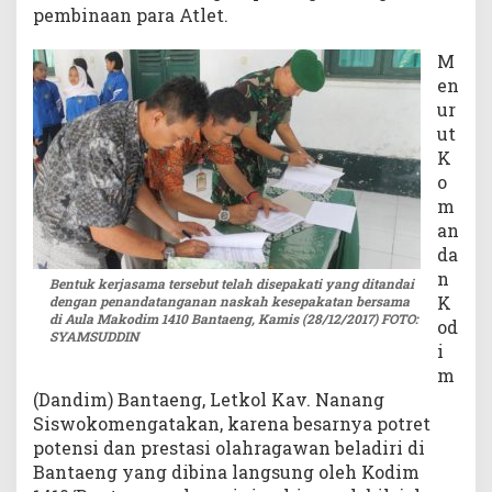
pembinaan para Atlet.
r
p
M
r
en
e
ur
s
t
ut
a
K
s
o
i
m
an
da
n
Bentuk kerjasama tersebut telah disepakati yang ditandai
K
dengan penandatanganan naskah kesepakatan bersama
di Aula Makodim 1410 Bantaeng, Kamis (28/12/2017) FOTO:
od
SYAMSUDDIN
i
m
(Dandim) Bantaeng, Letkol Kav. Nanang
Siswokomengatakan, karena besarnya potret
potensi dan prestasi olahragawan beladiri di
Bantaeng yang dibina langsung oleh Kodim