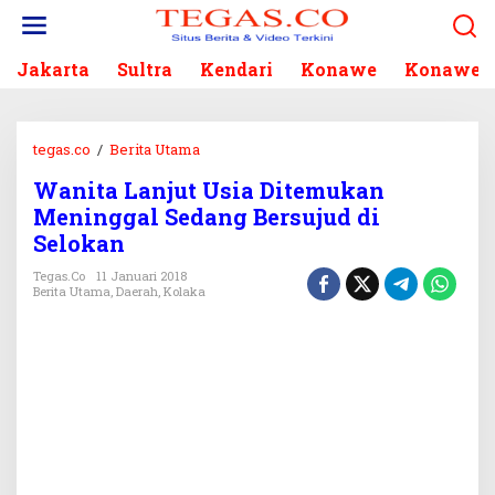
L
e
w
Jakarta
Sultra
Kendari
Konawe
Konawe S
a
t
i
k
tegas.co
/
Berita Utama
W
e
a
k
Wanita Lanjut Usia Ditemukan
n
o
Meninggal Sedang Bersujud di
i
n
t
Selokan
t
a
e
Tegas.co
11 Januari 2018
L
Berita Utama
,
Daerah
,
Kolaka
n
a
n
j
u
t
U
s
i
a