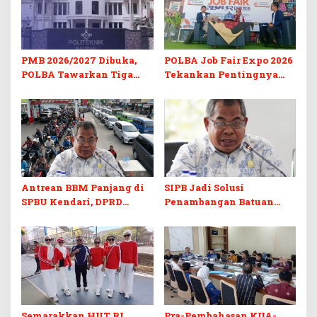
PMB 2026/2027 Dibuka,
POLBA Job Fair Expo 2026
POLBA Tawarkan Tiga
Tekankan Pentingnya
Prodi Baru dan Program
Skill dan Sertifikasi di Era
Kuliah Gratis
Digital
Antrean BBM Panjang di
SIPB Jadi Solusi
SPBU Kendari, DPRD
Penambangan Batuan
Sultra Duga Sistem
Komoditas ex-Golongan C
Barcode Curang
di Sultra
Semarakkan HUT RI,
Pra-Pembahasan KUA-