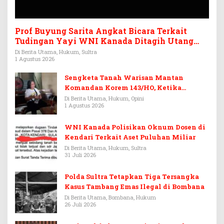
Prof Buyung Sarita Angkat Bicara Terkait
Tudingan Yayi WNI Kanada Ditagih Utang
Rp3,6 Miliar
Di Berita Utama, Hukum, Sultra
1 Agustus 2026
Sengketa Tanah Warisan Mantan
Komandan Korem 143/HO, Ketika
Warisan Menjadi Arena Pemerasan
Di Berita Utama, Hukum, Opini
1 Agustus 2026
WNI Kanada Polisikan Oknum Dosen di
Kendari Terkait Aset Puluhan Miliar
Di Berita Utama, Hukum, Sultra
31 Juli 2026
Polda Sultra Tetapkan Tiga Tersangka
Kasus Tambang Emas Ilegal di Bombana
Di Berita Utama, Bombana, Hukum
26 Juli 2026