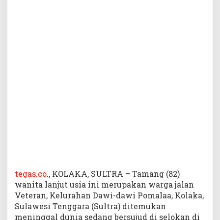
D
i
t
e
m
u
k
a
n
M
e
n
i
n
g
g
a
l
tegas.co
., KOLAKA, SULTRA – Tamang (82)
S
wanita lanjut usia ini merupakan warga jalan
e
Veteran, Kelurahan Dawi-dawi Pomalaa, Kolaka,
d
Sulawesi Tenggara (Sultra) ditemukan
a
meninggal dunia sedang bersujud di selokan di
n