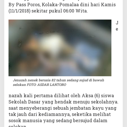
By Pass Poros, Kolaka-Pomalaa dini hari Kamis
g
(11/1/2018) sekitar pukul 06:00 Wita.
B
e
J
r
s
e
u
j
u
d
d
i
S
e
l
Jenazah nenek berusia 82 tahun sedang sujud di bawah
selokan FOTO: ASDAR LANTORO
o
k
nazah kali pertama dilihat oleh Aksa (6) siswa
a
Sekolah Dasar yang hendak menuju sekolahnya.
n
saat menyeberangi sebuah jembatan kayu yang
tak jauh dari kediamannya, seketika melihat
sosok manusia yang sedang bersujud dalam
selokan.