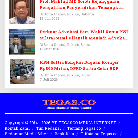
Prof. Mahfud MD Soroti Kejanggalan
Pengalihan Penyelidikan Tersangka
Febrie Adriansyah
Di Berita Utama, Hukum, Jakarta
13 Juli 2026
Perkuat Advokasi Pers, Wakil Ketua PWI
Sultra Resmi Dilantik Menjadi Advokat
PERADI
Di Berita Utama, Hukum, Sultra
12 Juli 2026
KPH Sultra Bongkar Dugaan Korupsi
Rp890 Miliar, DPRD Sultra Gelar RDP
Di Berita Utama, Hukum, Sultra
7 Juli 2026
Copyright © 2014 - 2026 PT. TEGASCO MEDIA INTERNET
Kontak kami
Tim Redaksi
Tentang Tegas.co
Pedoman Media Siber
Bank Data
E-Katalog Tegas.co