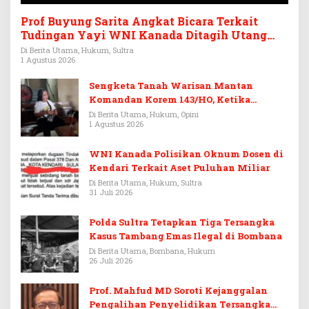
Prof Buyung Sarita Angkat Bicara Terkait
Tudingan Yayi WNI Kanada Ditagih Utang
Rp3,6 Miliar
Di Berita Utama, Hukum, Sultra
1 Agustus 2026
Sengketa Tanah Warisan Mantan
Komandan Korem 143/HO, Ketika
Warisan Menjadi Arena Pemerasan
Di Berita Utama, Hukum, Opini
1 Agustus 2026
WNI Kanada Polisikan Oknum Dosen di
Kendari Terkait Aset Puluhan Miliar
Di Berita Utama, Hukum, Sultra
31 Juli 2026
Polda Sultra Tetapkan Tiga Tersangka
Kasus Tambang Emas Ilegal di Bombana
Di Berita Utama, Bombana, Hukum
26 Juli 2026
Prof. Mahfud MD Soroti Kejanggalan
Pengalihan Penyelidikan Tersangka