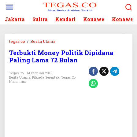
L
e
w
Jakarta
Sultra
Kendari
Konawe
Konawe S
a
t
i
k
tegas.co
/
Berita Utama
T
e
e
k
Terbukti Money Politik Dipidana
r
o
Paling Lama 72 Bulan
b
n
u
t
k
Tegas.co
14 Februari 2018
e
Berita Utama
,
Pilkada Serentak
,
Tegas.co
t
n
Nusantara
i
M
o
n
e
y
P
o
l