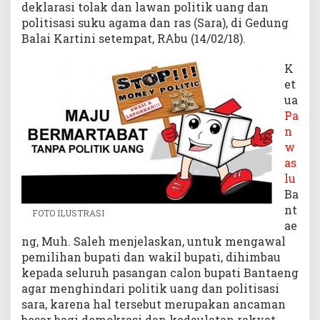
deklarasi tolak dan lawan politik uang dan
2
politisasi suku agama dan ras (Sara), di Gedung
B
Balai Kartini setempat, RAbu (14/02/18).
u
l
K
a
et
n
ua
Pa
n
w
as
lu
Ba
nt
FOTO ILUSTRASI
ae
ng, Muh. Saleh menjelaskan, untuk mengawal
pemilihan bupati dan wakil bupati, dihimbau
kepada seluruh pasangan calon bupati Bantaeng
agar menghindari politik uang dan politisasi
sara, karena hal tersebut merupakan ancaman
besar bagi demokrasi dan kedaulatan rakyat,