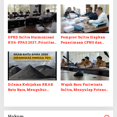
Program Prioritas
KUA-PPAS 2027 dan
Berkelanjutan
Perubahan APBD 2026
DPRD Sultra Harmonisasi
Pemprov Sultra Siapkan
KUA-PPAS 2027, Prioritas
Penerimaan CPNS dan
Pendidikan, Kebudayaan,
PPPK 2027, DPRD Sultra
dan Pelunasan Utang
Desak Formasi Disabilitas
Infrastruktur
Dilema Kebijakan RKAB
Wajah Baru Pariwisata
Batu Bara, Mengukur
Sultra, Menyulap Potensi
Keseimbangan
Lokal Lewat Sentuhan
Penerimaan Negara dan
Digital dan Penguatan
Kepastian Investasi
Ekraf
Hukum