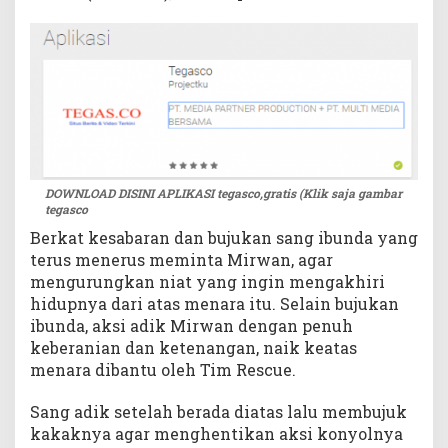
D
i
e
v
a
k
u
a
s
DOWNLOAD DISINI APLIKASI tegasco,gratis (Klik saja gambar
i
tegasco
Berkat kesabaran dan bujukan sang ibunda yang
terus menerus meminta Mirwan, agar
mengurungkan niat yang ingin mengakhiri
hidupnya dari atas menara itu. Selain bujukan
ibunda, aksi adik Mirwan dengan penuh
keberanian dan ketenangan, naik keatas
menara dibantu oleh Tim Rescue.
Sang adik setelah berada diatas lalu membujuk
kakaknya agar menghentikan aksi konyolnya