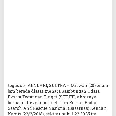
a
r
a
S
U
T
E
T
,
M
i
r
w
a
n
B
e
tegas.co., KENDARI, SULTRA – Mirwan (20) enam
r
jam berada diatas menara Sambungan Udara
h
Ekstra Tegangan Tinggi (SUTET), akhirnya
a
berhasil dievakuasi oleh Tim Rescue Badan
s
Search And Rescue Nasional (Basarnas) Kendari,
i
Kamis (22/2/2018), sekitar pukul 22.30 Wita.
l