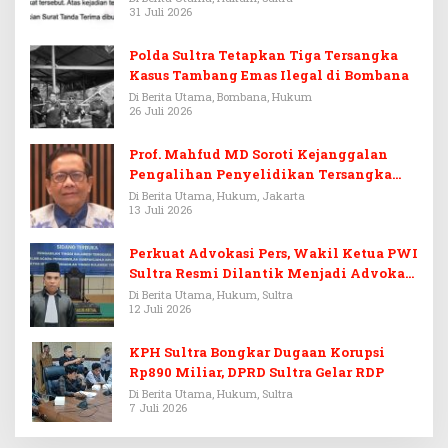
31 Juli 2026
Polda Sultra Tetapkan Tiga Tersangka
Kasus Tambang Emas Ilegal di Bombana
Di Berita Utama, Bombana, Hukum
26 Juli 2026
Prof. Mahfud MD Soroti Kejanggalan
Pengalihan Penyelidikan Tersangka
Febrie Adriansyah
Di Berita Utama, Hukum, Jakarta
13 Juli 2026
Perkuat Advokasi Pers, Wakil Ketua PWI
Sultra Resmi Dilantik Menjadi Advokat
PERADI
Di Berita Utama, Hukum, Sultra
12 Juli 2026
KPH Sultra Bongkar Dugaan Korupsi
Rp890 Miliar, DPRD Sultra Gelar RDP
Di Berita Utama, Hukum, Sultra
7 Juli 2026