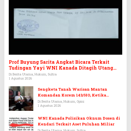
Prof Buyung Sarita Angkat Bicara Terkait
Tudingan Yayi WNI Kanada Ditagih Utang
Rp3,6 Miliar
Di Berita Utama, Hukum, Sultra
1 Agustus 2026
Sengketa Tanah Warisan Mantan
Komandan Korem 143/HO, Ketika
Warisan Menjadi Arena Pemerasan
Di Berita Utama, Hukum, Opini
1 Agustus 2026
WNI Kanada Polisikan Oknum Dosen di
Kendari Terkait Aset Puluhan Miliar
Di Berita Utama, Hukum, Sultra