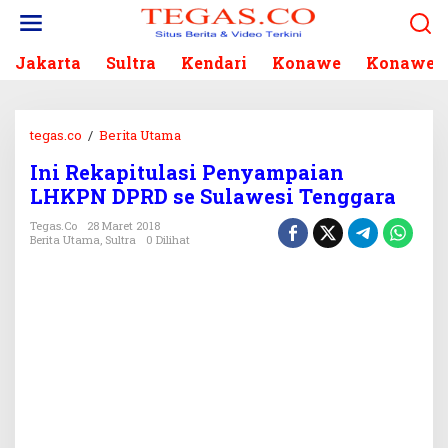
L
e
w
Jakarta
Sultra
Kendari
Konawe
Konawe S
a
t
i
k
tegas.co
/
Berita Utama
I
e
n
k
Ini Rekapitulasi Penyampaian
i
o
LHKPN DPRD se Sulawesi Tenggara
R
n
e
Tegas.co
28 Maret 2018
t
k
Berita Utama
,
Sultra
0 Dilihat
e
a
n
p
i
t
u
l
a
s
i
P