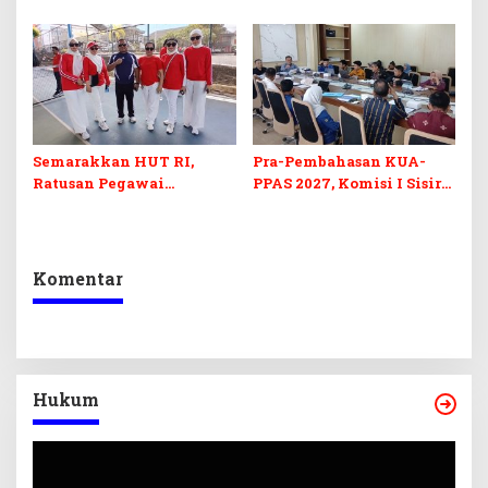
Sultra Duga Sistem
Komoditas ex-Golongan C
Barcode Curang
di Sultra
Semarakkan HUT RI,
Pra-Pembahasan KUA-
Ratusan Pegawai
PPAS 2027, Komisi I Sisir
Sekretariat DPRD Sultra
Program Prioritas
Ikuti Lomba Bola Gotong
Berkelanjutan
Komentar
Hukum