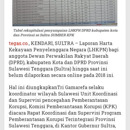
l
a
w
e
s
Tabel rekapitulasi penyampaian LHKPN DPRD kabupaten kota
i
dan Provinsi se Sultra SUMBER KPK
T
tegas.co
., KENDARI, SULTRA – Laporan Harta
e
Kekayaan Penyelenggara Negara (LHKPN) bagi
n
anggota Dewan Perwakilan Rakyat Daerah
g
(DPRD), kabupaten Kota dan DPRD Provinsi
g
Sulawesi Tenggara (Sultra) hingga saat ini
a
belum dilaporkan secara online pada 2018 ini.
r
a
Hal ini diungkapkanTri Gamarefa selaku
koordinator wilayah Sulawesi Unit Koordinasi
dan Supervisi pencegahan Pemberantasan
Korupsi, Komisi Pemberantasan Korupsi (KPK)
diacara Rapat Koordinasi dan Supervisi Program
Pemberantasan Korupsi Terintegrasi Provinsi
Sulawesi Tenggara, di Kantor Gubernur Sultra,