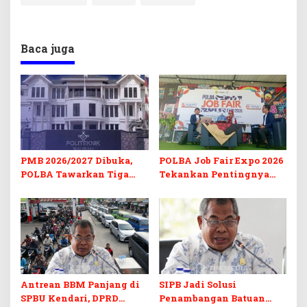
Baca juga
PMB 2026/2027 Dibuka,
POLBA Job Fair Expo 2026
POLBA Tawarkan Tiga
Tekankan Pentingnya
Prodi Baru dan Program
Skill dan Sertifikasi di Era
Kuliah Gratis
Digital
Antrean BBM Panjang di
SIPB Jadi Solusi
SPBU Kendari, DPRD
Penambangan Batuan