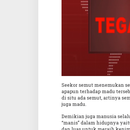
a
n
g
a
n
"
Seekor semut menemukan seo
apapun terhadap madu terse
di situ ada semut, artinya se
juga madu.
Demikian juga manusia sela
“manis” dalam hidupnya yai
dan luas untuk meraih kenima