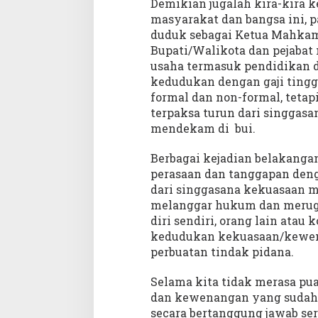
Demikian jugalah kira-kira k
masyarakat dan bangsa ini, 
duduk sebagai Ketua Mahkamah
Bupati/Walikota dan pejabat
usaha termasuk pendidikan d
kedudukan dengan gaji tingg
formal dan non-formal, tetap
terpaksa turun dari singgas
mendekam di bui.
Berbagai kejadian belakanga
perasaan dan tanggapan deng
dari singgasana kekuasaan ma
melanggar hukum dan merug
diri sendiri, orang lain atau
kedudukan kekuasaan/kewen
perbuatan tindak pidana.
Selama kita tidak merasa pu
dan kewenangan yang sudah a
secara bertanggung jawab se