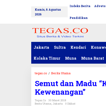
L
Indeks Berita
Advetor
tutup
e
Kamis, 6 Agustus
w
2026
a
Pendidikan
t
i
k
e
k
o
Jakarta
Sultra
Kendari
Konaw
n
t
Kolaka Timur
Muna
Muna Barat
e
n
tegas.co
/
Berita Utama
S
e
Semut dan Madu “
m
u
Kewenangan”
t
d
Tegas.co
30 Maret 2018
a
Berita Utama
,
Jakarta
0 Dilihat