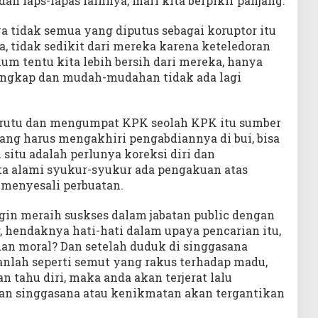
n laps-lapas lainnya, mari kita berpikir panjang.
a tidak semua yang diputus sebagai koruptor itu
 tidak sedikit dari mereka karena keteledoran
lum tentu kita lebih bersih dari mereka, hanya
angkap dan mudah-mudahan tidak ada lagi
rutu dan mengumpat KPK seolah KPK itu sumber
ang harus mengakhiri pengabdiannya di bui, bisa
i situ adalah perlunya koreksi diri dan
ta alami syukur-syukur ada pengakuan atas
a menyesali perbuatan.
in meraih suskses dalam jabatan public dengan
 hendaknya hati-hati dalam upaya pencarian itu,
dan moral? Dan setelah duduk di singgasana
ganlah seperti semut yang rakus terhadap madu,
an tahu diri, maka anda akan terjerat lalu
an singgasana atau kenikmatan akan tergantikan