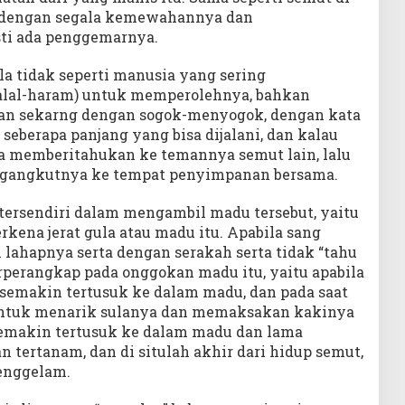
 (dengan segala kemewahannya dan
sti ada penggemarnya.
a tidak seperti manusia yang sering
alal-haram) untuk memperolehnya, bahkan
n sekarng dengan sogok-menyogok, dengan kata
seberapa panjang yang bisa dijalani, dan kalau
ya memberitahukan ke temannya semut lain, lalu
ngangkutnya ke tempat penyimpanan bersama.
 tersendiri dalam mengambil madu tersebut, yaitu
rkena jerat gula atau madu itu. Apabila sang
ahapnya serta dengan serakah serta tidak “tahu
erperangkap pada onggokan madu itu, yaitu apabila
 semakin tertusuk ke dalam madu, dan pada saat
ntuk menarik sulanya dan memaksakan kakinya
semakin tertusuk ke dalam madu dan lama
 tertanam, dan di situlah akhir dari hidup semut,
enggelam.