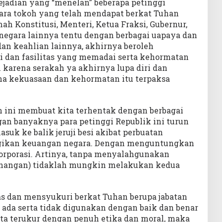
ejadian yang “menelan” beberapa petinggi
para tokoh yang telah mendapat berkat Tuhan
 Konstitusi, Menteri, Ketua Fraksi, Gubernur,
 negara lainnya tentu dengan berbagai uapaya dan
an keahlian lainnya, akhirnya beroleh
i dan fasilitas yang memadai serta kehormatan
i karena serakah ya akhirnya lupa diri dan
ana kekuasaan dan kehormatan itu terpaksa
n ini membuat kita terhentak dengan berbagai
an banyaknya para petinggi Republik ini turun
suk ke balik jeruji besi akibat perbuatan
ikan keuangan negara. Dengan menguntungkan
 korporasi. Artinya, tanpa menyalahgunakan
angan) tidaklah mungkin melakukan kedua
as dan mensyukuri berkat Tuhan berupa jabatan
da serta tidak digunakan dengan baik dan benar
rta terukur dengan penuh etika dan moral, maka