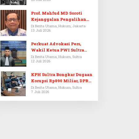
Prof. Mahfud MD Soroti
Kejanggalan Pengalihan
Penyelidikan Tersangka
Di Berita Utama, Hukum, Jakarta
13 Juli 2026
Febrie Adriansyah
Perkuat Advokasi Pers,
Wakil Ketua PWI Sultra
Resmi Dilantik Menjadi
Di Berita Utama, Hukum, Sultra
12 Juli 2026
Advokat PERADI
KPH Sultra Bongkar Dugaan
Korupsi Rp890 Miliar, DPRD
Sultra Gelar RDP
Di Berita Utama, Hukum, Sultra
7 Juli 2026