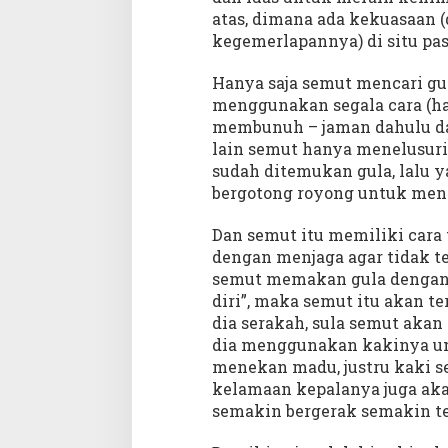
atas, dimana ada kekuasaan
kegemerlapannya) di situ pa
Hanya saja semut mencari gul
menggunakan segala cara (h
membunuh – jaman dahulu da
lain semut hanya menelusuri 
sudah ditemukan gula, lalu 
bergotong royong untuk me
Dan semut itu memiliki cara
dengan menjaga agar tidak te
semut memakan gula dengan l
diri”, maka semut itu akan t
dia serakah, sula semut akan
dia menggunakan kakinya u
menekan madu, justru kaki 
kelamaan kepalanya juga akan
semakin bergerak semakin t