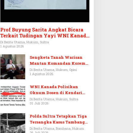
Prof Buyung Sarita Angkat Bicara
Terkait Tudingan Yayi WNI Kanada
Ditagih Utang Rp3,6 Miliar
Di Berita Utama, Hukum, Sultra
1 Agustus 2026
Sengketa Tanah Warisan
Mantan Komandan Korem
143/HO, Ketika Warisan
Di Berita Utama, Hukum, Opini
1 Agustus 2026
Menjadi Arena Pemerasan
WNI Kanada Polisikan
Oknum Dosen di Kendari
Terkait Aset Puluhan Miliar
Di Berita Utama, Hukum, Sultra
31 Juli 2026
Polda Sultra Tetapkan Tiga
Tersangka Kasus Tambang
Emas Ilegal di Bombana
Di Berita Utama, Bombana, Hukum
26 Juli 2026