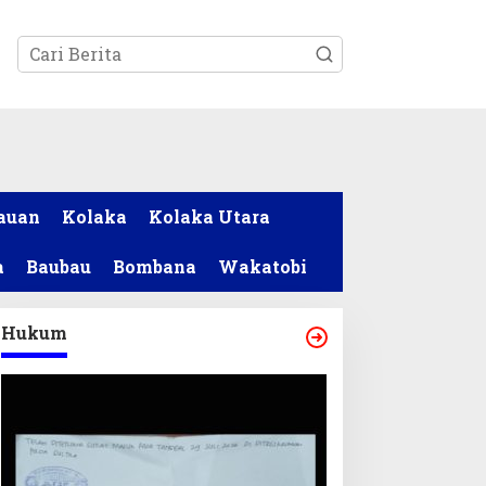
tutup
auan
Kolaka
Kolaka Utara
a
Baubau
Bombana
Wakatobi
Hukum