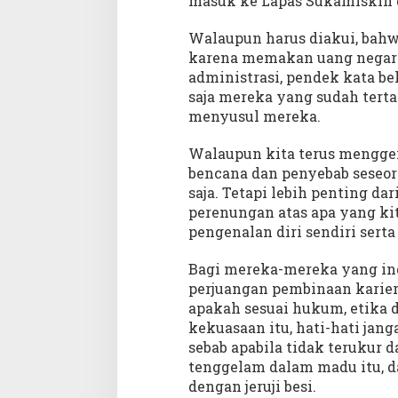
masuk ke Lapas Sukamiskin da
Walaupun harus diakui, bahw
karena memakan uang negara,
administrasi, pendek kata be
saja mereka yang sudah tert
menyusul mereka.
Walaupun kita terus mengge
bencana dan penyebab seseor
saja. Tetapi lebih penting dar
perenungan atas apa yang ki
pengenalan diri sendiri sert
Bagi mereka-mereka yang ing
perjuangan pembinaan karier,
apakah sesuai hukum, etika 
kekuasaan itu, hati-hati jan
sebab apabila tidak terukur d
tenggelam dalam madu itu, d
dengan jeruji besi.