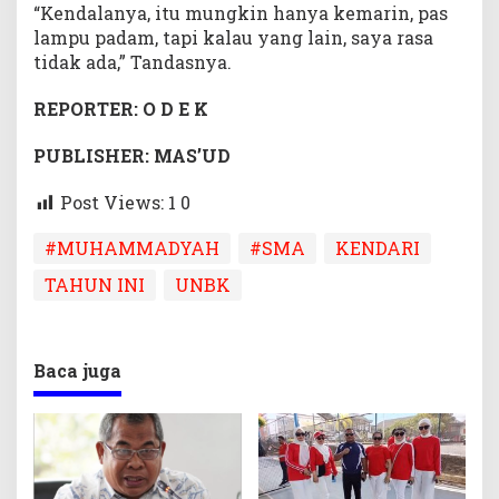
“Kendalanya, itu mungkin hanya kemarin, pas
lampu padam, tapi kalau yang lain, saya rasa
tidak ada,” Tandasnya.
REPORTER: O D E K
PUBLISHER: MAS’UD
Post Views: 1
0
#MUHAMMADYAH
#SMA
KENDARI
TAHUN INI
UNBK
Baca juga