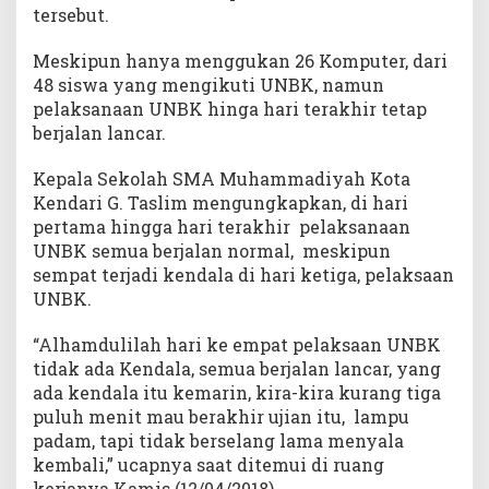
tersebut.
k
a
Meskipun hanya menggukan 26 Komputer, dari
n
48 siswa yang mengikuti UNBK, namun
U
pelaksanaan UNBK hinga hari terakhir tetap
N
B
berjalan lancar.
K
T
Kepala Sekolah SMA Muhammadiyah Kota
a
Kendari G. Taslim mengungkapkan, di hari
h
pertama hingga hari terakhir pelaksanaan
u
UNBK semua berjalan normal, meskipun
n
sempat terjadi kendala di hari ketiga, pelaksaan
I
UNBK.
n
i
“Alhamdulilah hari ke empat pelaksaan UNBK
tidak ada Kendala, semua berjalan lancar, yang
ada kendala itu kemarin, kira-kira kurang tiga
puluh menit mau berakhir ujian itu, lampu
padam, tapi tidak berselang lama menyala
kembali,” ucapnya saat ditemui di ruang
kerjanya Kamis (12/04/2018).