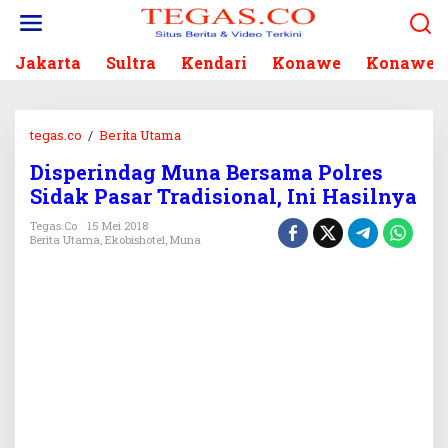
L
e
w
Jakarta
Sultra
Kendari
Konawe
Konawe S
a
t
i
k
tegas.co
/
Berita Utama
D
e
i
k
Disperindag Muna Bersama Polres
s
o
Sidak Pasar Tradisional, Ini Hasilnya
p
n
e
Tegas.co
15 Mei 2018
t
r
Berita Utama
,
Ekobishotel
,
Muna
e
i
n
n
d
a
g
M
u
n
a
B