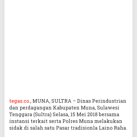
e
r
s
a
m
a
P
o
l
r
e
s
S
i
d
a
k
tegas.co
., MUNA, SULTRA – Dinas Perindustrian
P
dan perdagangan Kabupaten Muna, Sulawesi
a
Tenggara (Sultra) Selasa, 15 Mei 2018 bersama
s
instansi terkait serta Polres Muna melakukan
a
sidak di salah satu Pasar tradisionla Laino Raha.
r
T