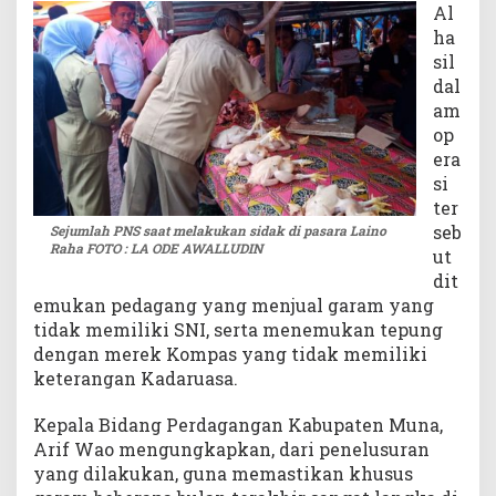
Al
r
ha
a
sil
d
dal
i
am
s
i
op
o
era
n
si
a
ter
l
seb
Sejumlah PNS saat melakukan sidak di pasara Laino
,
Raha FOTO : LA ODE AWALLUDIN
ut
I
dit
n
emukan pedagang yang menjual garam yang
i
tidak memiliki SNI, serta menemukan tepung
H
dengan merek Kompas yang tidak memiliki
a
s
keterangan Kadaruasa.
i
l
Kepala Bidang Perdagangan Kabupaten Muna,
n
Arif Wao mengungkapkan, dari penelusuran
y
yang dilakukan, guna memastikan khusus
a