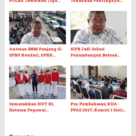
POLBA Tawarkan Tiga
Tekankan Pentingnya
Prodi Baru dan Program
Skill dan Sertifikasi di Era
Kuliah Gratis
Digital
Antrean BBM Panjang di
SIPB Jadi Solusi
SPBU Kendari, DPRD
Penambangan Batuan
Sultra Duga Sistem
Komoditas ex-Golongan C
Barcode Curang
di Sultra
Semarakkan HUT RI,
Pra-Pembahasan KUA-
Ratusan Pegawai
PPAS 2027, Komisi I Sisir
Sekretariat DPRD Sultra
Program Prioritas
Ikuti Lomba Bola Gotong
Berkelanjutan