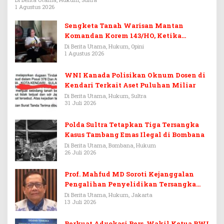
1 Agustus 2026
Sengketa Tanah Warisan Mantan
Komandan Korem 143/HO, Ketika
Warisan Menjadi Arena Pemerasan
Di Berita Utama, Hukum, Opini
1 Agustus 2026
WNI Kanada Polisikan Oknum Dosen di
Kendari Terkait Aset Puluhan Miliar
Di Berita Utama, Hukum, Sultra
31 Juli 2026
Polda Sultra Tetapkan Tiga Tersangka
Kasus Tambang Emas Ilegal di Bombana
Di Berita Utama, Bombana, Hukum
26 Juli 2026
Prof. Mahfud MD Soroti Kejanggalan
Pengalihan Penyelidikan Tersangka
Febrie Adriansyah
Di Berita Utama, Hukum, Jakarta
13 Juli 2026
Perkuat Advokasi Pers, Wakil Ketua PWI