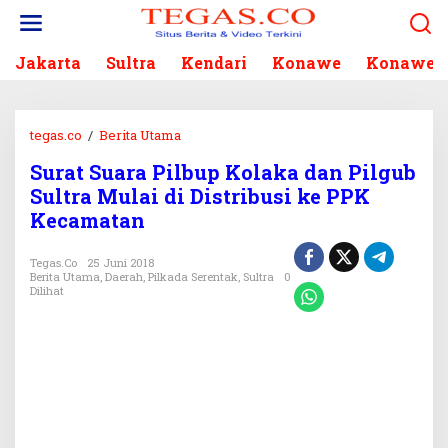
L
e
w
Jakarta
Sultra
Kendari
Konawe
Konawe S
a
t
i
k
tegas.co
/
Berita Utama
S
e
u
k
Surat Suara Pilbup Kolaka dan Pilgub
r
o
Sultra Mulai di Distribusi ke PPK
a
n
t
Kecamatan
t
S
e
u
Tegas.co
25 Juni 2018
n
a
Berita Utama
,
Daerah
,
Pilkada Serentak
,
Sultra
0
Dilihat
r
a
P
i
l
b
u
p