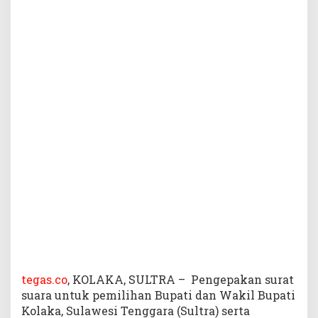
K
o
l
a
k
a
d
a
n
P
i
l
g
u
b
S
u
l
t
r
tegas.co
, KOLAKA, SULTRA – Pengepakan surat
a
suara untuk pemilihan Bupati dan Wakil Bupati
M
Kolaka, Sulawesi Tenggara (Sultra) serta
u