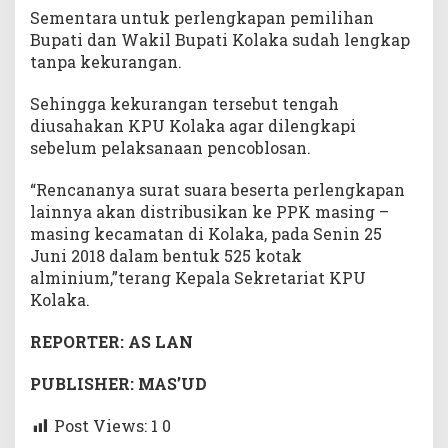
c
Sementara untuk perlengkapan pemilihan
a
Bupati dan Wakil Bupati Kolaka sudah lengkap
m
tanpa kekurangan.
a
t
Sehingga kekurangan tersebut tengah
a
diusahakan KPU Kolaka agar dilengkapi
n
sebelum pelaksanaan pencoblosan.
“Rencananya surat suara beserta perlengkapan
lainnya akan distribusikan ke PPK masing –
masing kecamatan di Kolaka, pada Senin 25
Juni 2018 dalam bentuk 525 kotak
alminium,”terang Kepala Sekretariat KPU
Kolaka.
REPORTER: AS LAN
PUBLISHER: MAS’UD
Post Views: 1
0