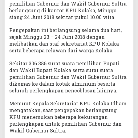
pemilihan Gubernur dan Wakil Gubernur Sultra
l
berlangsung di kantor KPU Kolaka, Minggu
a
siang 24 Juni 2018 sekitar pukul 10.00 wita.
i
d
Pengepakan ini berlangsung selama dua hari,
i
sejak Minggu 23 – 24 Juni 2018 dengan
D
i
melibatkan dan staf sekretariat KPU Kolaka
s
serta beberapa relawan dari warga Kolaka.
t
r
Sekitar 306.386 surat suara pemilihan Bupati
i
dan Wakil Bupati Kolaka serta surat suara
b
pemilihan Gubernur dan Wakil Gubernur Sultra
u
dikemas ke dalam kotak alminium beserta
s
seluruh perlengkapan pencoblosan lainnya.
i
k
Menurut Kepala Sekretariat KPU Kolaka Idham
e
mengatakan, saat pengepakan berlangsung
P
KPU menemukan beberapa kekurangan
P
K
perlengkapan untuk pemilihan Gubernur dan
K
Wakil Gubernur Sultra.
e