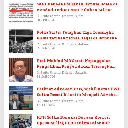
WNI Kanada Polisikan Oknum Dosen di
Kendari Terkait Aset Puluhan Miliar
Di Berita Utama, Hukum, Sultra
31 Juli 2026
Polda Sultra Tetapkan Tiga Tersangka
Kasus Tambang Emas Ilegal di Bombana
Di Berita Utama, Bombana, Hukum
26 Juli 2026
Prof. Mahfud MD Soroti Kejanggalan
Pengalihan Penyelidikan Tersangka
Febrie Adriansyah
Di Berita Utama, Hukum, Jakarta
13 Juli 2026
Perkuat Advokasi Pers, Wakil Ketua PWI
Sultra Resmi Dilantik Menjadi Advokat
PERADI
Di Berita Utama, Hukum, Sultra
12 Juli 2026
KPH Sultra Bongkar Dugaan Korupsi
Rp890 Miliar, DPRD Sultra Gelar RDP