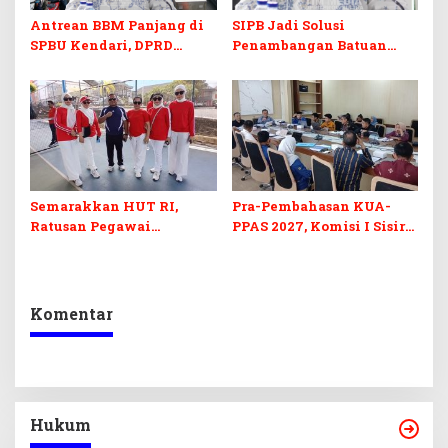
Antrean BBM Panjang di
SIPB Jadi Solusi
SPBU Kendari, DPRD
Penambangan Batuan
Sultra Duga Sistem
Komoditas ex-Golongan C
Barcode Curang
di Sultra
Semarakkan HUT RI,
Pra-Pembahasan KUA-
Ratusan Pegawai
PPAS 2027, Komisi I Sisir
Sekretariat DPRD Sultra
Program Prioritas
Ikuti Lomba Bola Gotong
Berkelanjutan
Komentar
Hukum