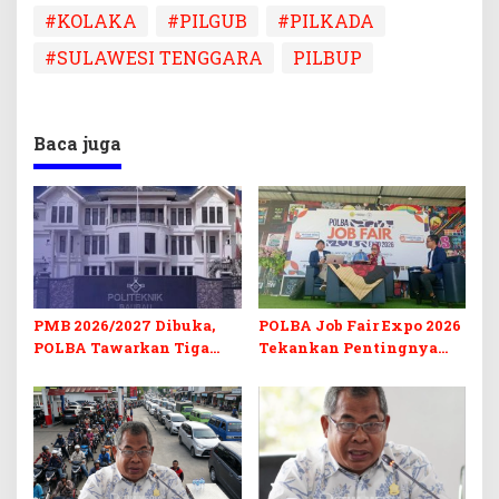
#KOLAKA
#PILGUB
#PILKADA
#SULAWESI TENGGARA
PILBUP
Baca juga
PMB 2026/2027 Dibuka,
POLBA Job Fair Expo 2026
POLBA Tawarkan Tiga
Tekankan Pentingnya
Prodi Baru dan Program
Skill dan Sertifikasi di Era
Kuliah Gratis
Digital