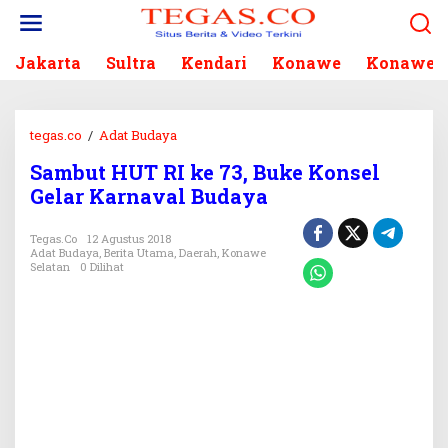
L
e
w
Jakarta
Sultra
Kendari
Konawe
Konawe S
a
t
i
k
tegas.co
/
Adat Budaya
S
e
a
k
Sambut HUT RI ke 73, Buke Konsel
m
o
Gelar Karnaval Budaya
b
n
u
t
t
Tegas.co
12 Agustus 2018
e
Adat Budaya
,
Berita Utama
,
Daerah
,
Konawe
H
n
Selatan
0 Dilihat
U
T
R
I
k
e
7
3
,