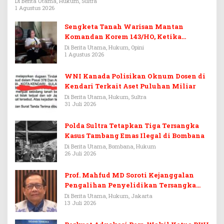
Di Berita Utama, Hukum, Sultra
1 Agustus 2026
Sengketa Tanah Warisan Mantan
Komandan Korem 143/HO, Ketika
Warisan Menjadi Arena Pemerasan
Di Berita Utama, Hukum, Opini
1 Agustus 2026
WNI Kanada Polisikan Oknum Dosen di
Kendari Terkait Aset Puluhan Miliar
Di Berita Utama, Hukum, Sultra
31 Juli 2026
Polda Sultra Tetapkan Tiga Tersangka
Kasus Tambang Emas Ilegal di Bombana
Di Berita Utama, Bombana, Hukum
26 Juli 2026
Prof. Mahfud MD Soroti Kejanggalan
Pengalihan Penyelidikan Tersangka
Febrie Adriansyah
Di Berita Utama, Hukum, Jakarta
13 Juli 2026