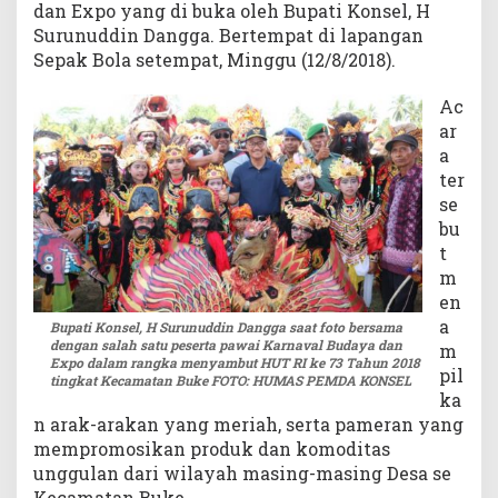
dan Expo yang di buka oleh Bupati Konsel, H
B
Surunuddin Dangga. Bertempat di lapangan
u
Sepak Bola setempat, Minggu (12/8/2018).
d
a
Ac
y
ar
a
a
ter
se
bu
t
m
en
a
Bupati Konsel, H Surunuddin Dangga saat foto bersama
dengan salah satu peserta pawai Karnaval Budaya dan
m
Expo dalam rangka menyambut HUT RI ke 73 Tahun 2018
pil
tingkat Kecamatan Buke FOTO: HUMAS PEMDA KONSEL
ka
n arak-arakan yang meriah, serta pameran yang
mempromosikan produk dan komoditas
unggulan dari wilayah masing-masing Desa se
Kecamatan Buke.