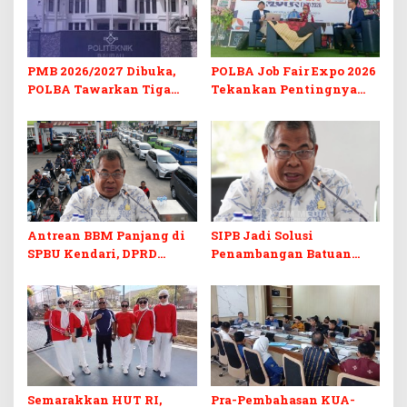
PMB 2026/2027 Dibuka,
POLBA Job Fair Expo 2026
POLBA Tawarkan Tiga
Tekankan Pentingnya
Prodi Baru dan Program
Skill dan Sertifikasi di Era
Kuliah Gratis
Digital
Antrean BBM Panjang di
SIPB Jadi Solusi
SPBU Kendari, DPRD
Penambangan Batuan
Sultra Duga Sistem
Komoditas ex-Golongan C
Barcode Curang
di Sultra
Semarakkan HUT RI,
Pra-Pembahasan KUA-