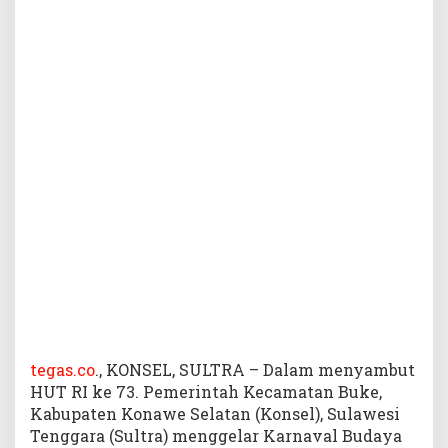
B
u
k
e
K
o
n
s
e
l
G
e
l
a
r
K
a
r
n
tegas.co
., KONSEL, SULTRA – Dalam menyambut
a
HUT RI ke 73. Pemerintah Kecamatan Buke,
v
Kabupaten Konawe Selatan (Konsel), Sulawesi
a
Tenggara (Sultra) menggelar Karnaval Budaya
l