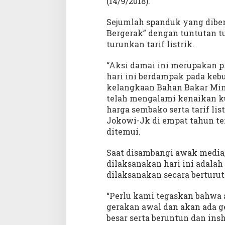
(14/9/2018).
u
n
Sejumlah spanduk yang diben
k
Bergerak” dengan tuntutan 
a
n
turunkan tarif listrik.
“Aksi damai ini merupakan p
hari ini berdampak pada kebu
kelangkaan Bahan Bakar Min
telah mengalami kenaikan kur
harga sembako serta tarif lis
Jokowi-Jk di empat tahun tera
ditemui.
Saat disambangi awak media
dilaksanakan hari ini adalah
dilaksanakan secara berturut
“Perlu kami tegaskan bahwa 
gerakan awal dan akan ada g
besar serta beruntun dan ins