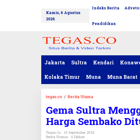
L
Indeks Berita
Advetor
tutup
e
Kamis, 6 Agustus
w
2026
a
Pendidikan
t
i
k
e
k
o
Jakarta
Sultra
Kendari
Konaw
n
t
Kolaka Timur
Muna
Muna Barat
e
n
tegas.co
/
Berita Utama
G
e
Gema Sultra Mengg
m
a
Harga Sembako Di
S
u
Tegas.co
15 September 2018
l
Berita Utama
0 Dilihat