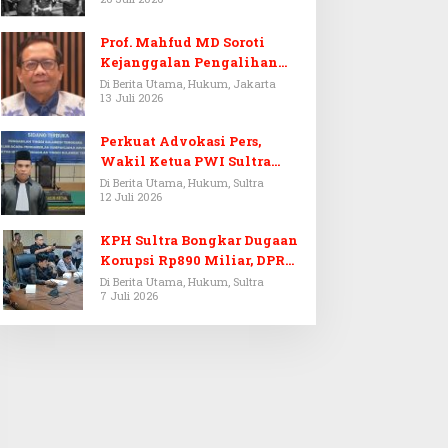
Prof. Mahfud MD Soroti
Kejanggalan Pengalihan
Penyelidikan Tersangka
Di Berita Utama, Hukum, Jakarta
13 Juli 2026
Febrie Adriansyah
Perkuat Advokasi Pers,
Wakil Ketua PWI Sultra
Resmi Dilantik Menjadi
Di Berita Utama, Hukum, Sultra
12 Juli 2026
Advokat PERADI
KPH Sultra Bongkar Dugaan
Korupsi Rp890 Miliar, DPRD
Sultra Gelar RDP
Di Berita Utama, Hukum, Sultra
7 Juli 2026