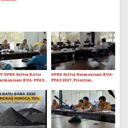
V DPRD Sultra Kritis
DPRD Sultra Harmonisasi KUA-
armonisasi KUA-PPAS
PPAS 2027, Prioritas
n Perubahan APBD 2026
Pendidikan, Kebudayaan, dan
Pelunasan Utang Infrastruktur