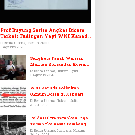
Prof Buyung Sarita Angkat Bicara
Terkait Tudingan Yayi WNI Kanada
Ditagih Utang Rp3,6 Miliar
Di Berita Utama, Hukum, Sultra
1 Agustus 2026
Sengketa Tanah Warisan
Mantan Komandan Korem
143/HO, Ketika Warisan
Di Berita Utama, Hukum, Opini
1 Agustus 2026
Menjadi Arena Pemerasan
WNI Kanada Polisikan
Oknum Dosen di Kendari
Terkait Aset Puluhan Miliar
Di Berita Utama, Hukum, Sultra
31 Juli 2026
Polda Sultra Tetapkan Tiga
Tersangka Kasus Tambang
Emas Ilegal di Bombana
Di Berita Utama, Bombana, Hukum
26 Juli 2026