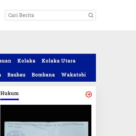
tutup
auan
Kolaka
Kolaka Utara
a
Baubau
Bombana
Wakatobi
Hukum