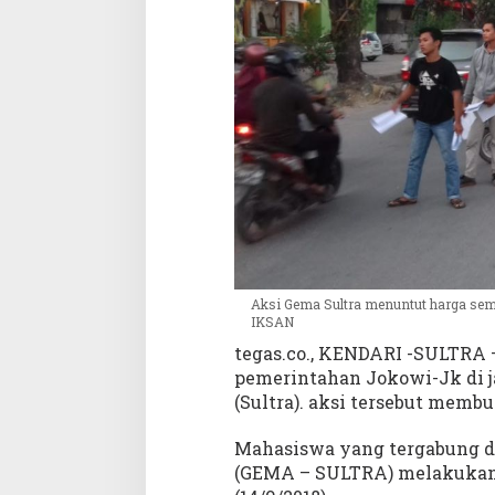
u
n
t
u
t
H
a
r
g
a
S
e
m
b
Aksi Gema Sultra menuntut harga se
IKSAN
a
k
tegas.co., KENDARI -SULTRA
o
pemerintahan Jokowi-Jk di ja
D
(Sultra). aksi tersebut memb
i
t
Mahasiswa yang tergabung d
u
(GEMA – SULTRA) melakukan 
r