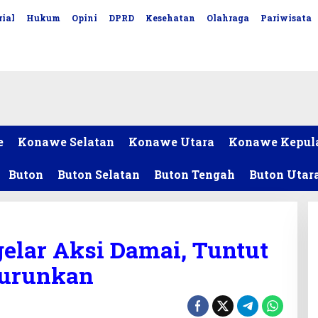
ial
Hukum
Opini
DPRD
Kesehatan
Olahraga
Pariwisata
e
Konawe Selatan
Konawe Utara
Konawe Kepul
Buton
Buton Selatan
Buton Tengah
Buton Utar
elar Aksi Damai, Tuntut
turunkan