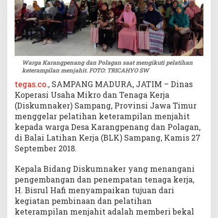
i
l
a
t
i
h
Warga Karangpenang dan Polagan saat mengikuti pelatihan
K
keterampilan menjahit. FOTO: TRICAHYO SW
e
tegas.co
., SAMPANG MADURA, JATIM – Dinas
t
Koperasi Usaha Mikro dan Tenaga Kerja
e
(Diskumnaker) Sampang, Provinsi Jawa Timur
r
menggelar pelatihan keterampilan menjahit
a
kepada warga Desa Karangpenang dan Polagan,
m
p
di Balai Latihan Kerja (BLK) Sampang, Kamis 27
i
September 2018.
l
a
Kepala Bidang Diskumnaker yang menangani
n
pengembangan dan penempatan tenaga kerja,
M
H. Bisrul Hafi menyampaikan tujuan dari
e
kegiatan pembinaan dan pelatihan
n
keterampilan menjahit adalah memberi bekal
j