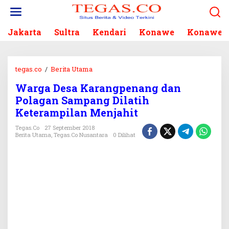
L
e
w
Jakarta
Sultra
Kendari
Konawe
Konawe S
a
t
i
k
tegas.co
/
Berita Utama
W
e
a
k
Warga Desa Karangpenang dan
r
o
Polagan Sampang Dilatih
g
n
a
Keterampilan Menjahit
t
D
e
Tegas.co
27 September 2018
e
Berita Utama
,
Tegas.co Nusantara
0 Dilihat
n
s
a
K
a
r
a
n
g
p