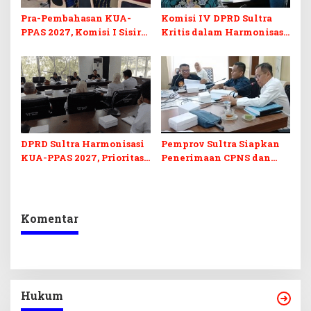
Pra-Pembahasan KUA-
Komisi IV DPRD Sultra
PPAS 2027, Komisi I Sisir
Kritis dalam Harmonisasi
Program Prioritas
KUA-PPAS 2027 dan
Berkelanjutan
Perubahan APBD 2026
DPRD Sultra Harmonisasi
Pemprov Sultra Siapkan
KUA-PPAS 2027, Prioritas
Penerimaan CPNS dan
Pendidikan, Kebudayaan,
PPPK 2027, DPRD Sultra
dan Pelunasan Utang
Desak Formasi Disabilitas
Infrastruktur
Komentar
Hukum