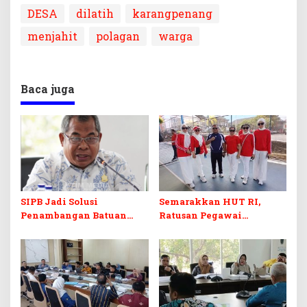
DESA
dilatih
karangpenang
menjahit
polagan
warga
Baca juga
SIPB Jadi Solusi
Semarakkan HUT RI,
Penambangan Batuan
Ratusan Pegawai
Komoditas ex-Golongan C
Sekretariat DPRD Sultra
di Sultra
Ikuti Lomba Bola Gotong