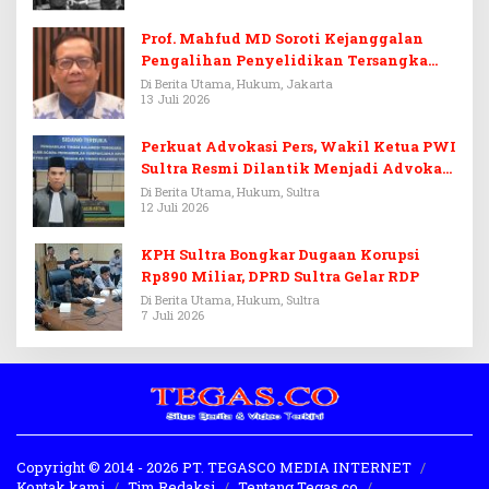
Prof. Mahfud MD Soroti Kejanggalan
Pengalihan Penyelidikan Tersangka
Febrie Adriansyah
Di Berita Utama, Hukum, Jakarta
13 Juli 2026
Perkuat Advokasi Pers, Wakil Ketua PWI
Sultra Resmi Dilantik Menjadi Advokat
PERADI
Di Berita Utama, Hukum, Sultra
12 Juli 2026
KPH Sultra Bongkar Dugaan Korupsi
Rp890 Miliar, DPRD Sultra Gelar RDP
Di Berita Utama, Hukum, Sultra
7 Juli 2026
Copyright © 2014 - 2026 PT. TEGASCO MEDIA INTERNET
Kontak kami
Tim Redaksi
Tentang Tegas.co