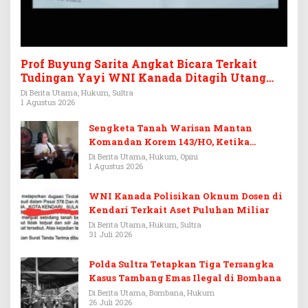
Prof Buyung Sarita Angkat Bicara Terkait
Tudingan Yayi WNI Kanada Ditagih Utang
Rp3,6 Miliar
Di Berita Utama, Hukum, Sultra
1 Agustus 2026
Sengketa Tanah Warisan Mantan
Komandan Korem 143/HO, Ketika
Warisan Menjadi Arena Pemerasan
Di Berita Utama, Hukum, Opini
1 Agustus 2026
WNI Kanada Polisikan Oknum Dosen di
Kendari Terkait Aset Puluhan Miliar
Di Berita Utama, Hukum, Sultra
31 Juli 2026
Polda Sultra Tetapkan Tiga Tersangka
Kasus Tambang Emas Ilegal di Bombana
Di Berita Utama, Bombana, Hukum
26 Juli 2026