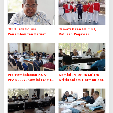
SIPB Jadi Solusi
Semarakkan HUT RI,
Penambangan Batuan
Ratusan Pegawai
Komoditas ex-Golongan C
Sekretariat DPRD Sultra
di Sultra
Ikuti Lomba Bola Gotong
Pra-Pembahasan KUA-
Komisi IV DPRD Sultra
PPAS 2027, Komisi I Sisir
Kritis dalam Harmonisasi
Program Prioritas
KUA-PPAS 2027 dan
Berkelanjutan
Perubahan APBD 2026