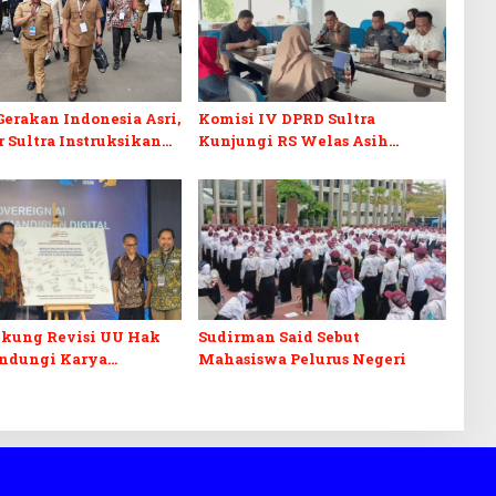
erakan Indonesia Asri,
Komisi IV DPRD Sultra
 Sultra Instruksikan
Kunjungi RS Welas Asih
an Baliho dan Kabel
Bandung, Metaforis Peran TPK
ut
hingga Layanan Medis
Canggih
kung Revisi UU Hak
Sudirman Said Sebut
indungi Karya
Mahasiswa Pelurus Negeri
tik dari Ancaman AI