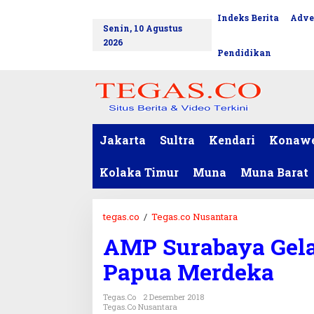
L
Indeks Berita
Adve
tutup
e
Senin, 10 Agustus
w
2026
a
Pendidikan
t
i
k
e
k
o
Jakarta
Sultra
Kendari
Konaw
n
t
Kolaka Timur
Muna
Muna Barat
e
n
tegas.co
/
Tegas.co Nusantara
A
M
AMP Surabaya Gela
P
S
Papua Merdeka
u
r
Tegas.co
2 Desember 2018
a
Tegas.co Nusantara