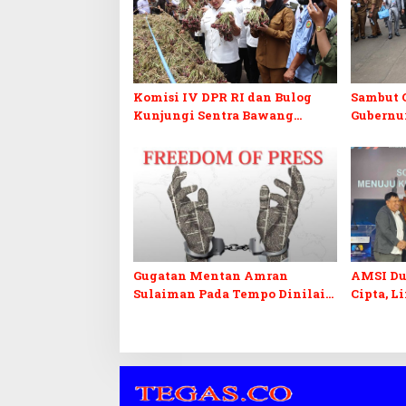
Komisi IV DPR RI dan Bulog
Sambut G
Kunjungi Sentra Bawang
Gubernur
Merah Brebes, Dorong Peluang
Penertib
Ekspor
Semraw
Gugatan Mentan Amran
AMSI Du
Sulaiman Pada Tempo Dinilai
Cipta, L
Ancam Kebebasan Pers
Jurnalis