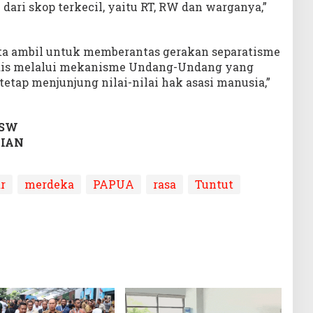
ari skop terkecil, yaitu RT, RW dan warganya,”
ta ambil untuk memberantas gerakan separatisme
idis melalui mekanisme Undang-Undang yang
tetap menjunjung nilai-nilai hak asasi manusia,”
 SW
FIAN
r
merdeka
PAPUA
rasa
Tuntut