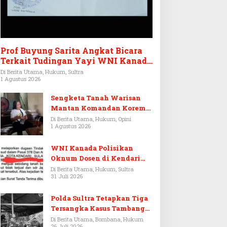
Prof Buyung Sarita Angkat Bicara
Terkait Tudingan Yayi WNI Kanada
Ditagih Utang Rp3,6 Miliar
Di Berita Utama, Hukum, Sultra
1 Agustus 2026
Sengketa Tanah Warisan
Mantan Komandan Korem
143/HO, Ketika Warisan
Di Berita Utama, Hukum, Opini
1 Agustus 2026
Menjadi Arena Pemerasan
WNI Kanada Polisikan
Oknum Dosen di Kendari
Terkait Aset Puluhan Miliar
Di Berita Utama, Hukum, Sultra
31 Juli 2026
Polda Sultra Tetapkan Tiga
Tersangka Kasus Tambang
Emas Ilegal di Bombana
Di Berita Utama, Bombana, Hukum
26 Juli 2026