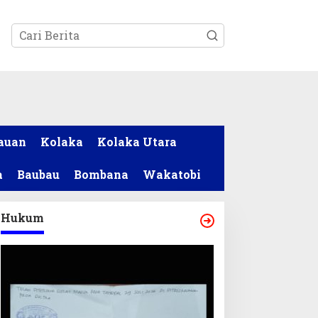
tutup
auan
Kolaka
Kolaka Utara
a
Baubau
Bombana
Wakatobi
Hukum