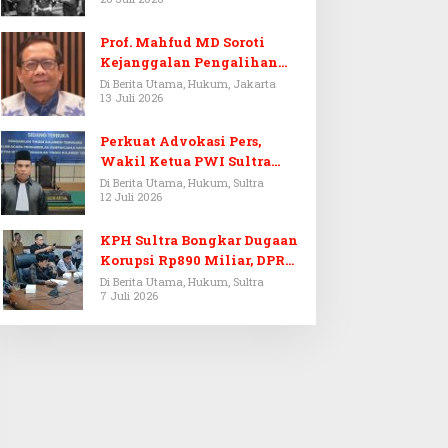
Prof. Mahfud MD Soroti
Kejanggalan Pengalihan
Penyelidikan Tersangka
Di Berita Utama, Hukum, Jakarta
13 Juli 2026
Febrie Adriansyah
Perkuat Advokasi Pers,
Wakil Ketua PWI Sultra
Resmi Dilantik Menjadi
Di Berita Utama, Hukum, Sultra
12 Juli 2026
Advokat PERADI
KPH Sultra Bongkar Dugaan
Korupsi Rp890 Miliar, DPRD
Sultra Gelar RDP
Di Berita Utama, Hukum, Sultra
7 Juli 2026