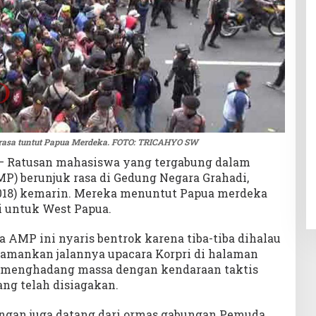
rasa tuntut Papua Merdeka. FOTO: TRICAHYO SW
– Ratusan mahasiswa yang tergabung dalam
P) berunjuk rasa di Gedung Negara Grahadi,
/2018) kemarin. Mereka menuntut Papua merdeka
i untuk West Papua.
a AMP ini nyaris bentrok karena tiba-tiba dihalau
amankan jalannya upacara Korpri di halaman
a menghadang massa dengan kendaraan taktis
ang telah disiagakan.
dingan juga datang dari ormas gabungan Pemuda