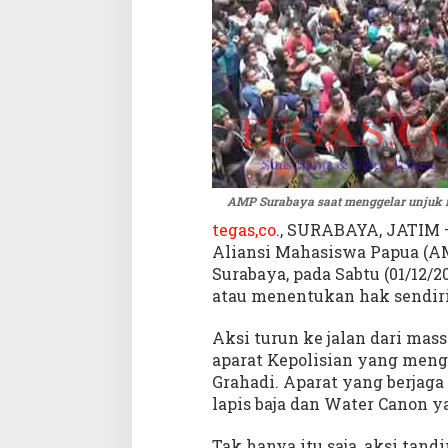
t
P
a
p
u
a
M
e
r
d
AMP Surabaya saat menggelar unjuk 
e
tegas,co
., SURABAYA, JATIM 
k
Aliansi Mahasiswa Papua (AM
a
Surabaya, pada Sabtu (01/12
atau menentukan hak sendir
Aksi turun ke jalan dari mass
aparat Kepolisian yang meng
Grahadi. Aparat yang berjag
lapis baja dan Water Canon y
Tak hanya itu saja, aksi tan