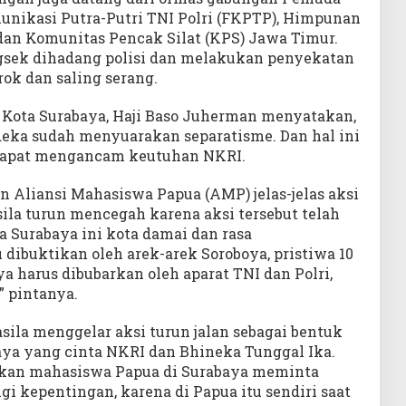
nikasi Putra-Putri TNI Polri (FKPTP), Himpunan
 dan Komunitas Pencak Silat (KPS) Jawa Timur.
sek dihadang polisi dan melakukan penyekatan
trok dan saling serang.
 Kota Surabaya, Haji Baso Juherman menyatakan,
a sudah menyuarakan separatisme. Dan hal ini
 dapat mengancam keutuhan NKRI.
Aliansi Mahasiswa Papua (AMP) jelas-jelas aksi
la turun mencegah karena aksi tersebut telah
 Surabaya ini kota damai dan rasa
 dibuktikan oleh arek-arek Soroboya, pristiwa 10
a harus dibubarkan oleh aparat TNI dan Polri,
” pintanya.
ila menggelar aksi turun jalan sebagai bentuk
aya yang cinta NKRI dan Bhineka Tunggal Ika.
akan mahasiswa Papua di Surabaya meminta
i kepentingan, karena di Papua itu sendiri saat