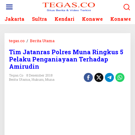
L
e
w
Jakarta
Sultra
Kendari
Konawe
Konawe S
a
t
i
k
tegas.co
/
Berita Utama
T
e
i
k
Tim Jatanras Polres Muna Ringkus 5
m
o
Pelaku Penganiayaan Terhadap
J
n
a
Amirudin
t
t
e
Tegas.co
8 Desember 2018
a
Berita Utama
,
Hukum
,
Muna
n
n
r
a
s
P
o
l
r
e