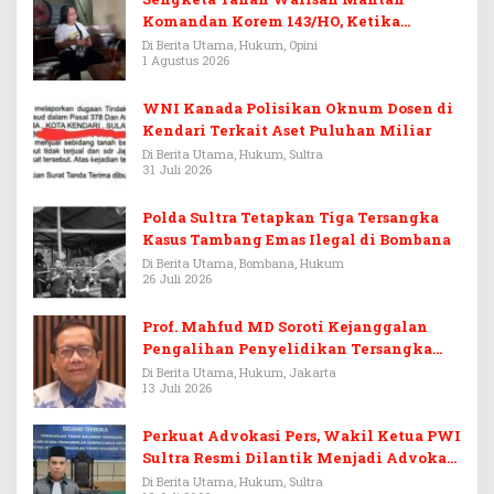
Komandan Korem 143/HO, Ketika
Warisan Menjadi Arena Pemerasan
Di Berita Utama, Hukum, Opini
1 Agustus 2026
WNI Kanada Polisikan Oknum Dosen di
Kendari Terkait Aset Puluhan Miliar
Di Berita Utama, Hukum, Sultra
31 Juli 2026
Polda Sultra Tetapkan Tiga Tersangka
Kasus Tambang Emas Ilegal di Bombana
Di Berita Utama, Bombana, Hukum
26 Juli 2026
Prof. Mahfud MD Soroti Kejanggalan
Pengalihan Penyelidikan Tersangka
Febrie Adriansyah
Di Berita Utama, Hukum, Jakarta
13 Juli 2026
Perkuat Advokasi Pers, Wakil Ketua PWI
Sultra Resmi Dilantik Menjadi Advokat
PERADI
Di Berita Utama, Hukum, Sultra