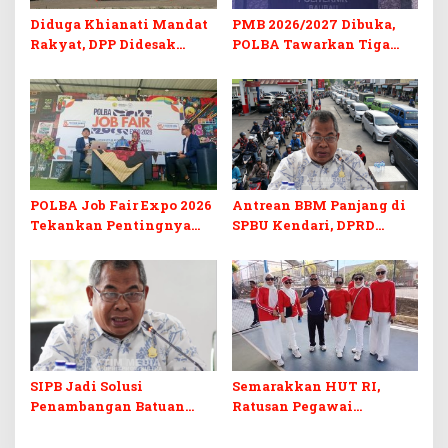
Diduga Khianati Mandat
PMB 2026/2027 Dibuka,
Rakyat, DPP Didesak
POLBA Tawarkan Tiga
Evaluasi Total Golkar
Prodi Baru dan Program
Morowali
Kuliah Gratis
POLBA Job Fair Expo 2026
Antrean BBM Panjang di
Tekankan Pentingnya
SPBU Kendari, DPRD
Skill dan Sertifikasi di Era
Sultra Duga Sistem
Digital
Barcode Curang
SIPB Jadi Solusi
Semarakkan HUT RI,
Penambangan Batuan
Ratusan Pegawai
Komoditas ex-Golongan C
Sekretariat DPRD Sultra
di Sultra
Ikuti Lomba Bola Gotong