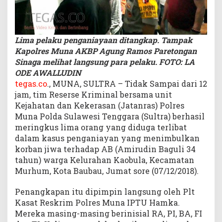
a
n
i
Lima pelaku penganiayaan ditangkap. Tampak
a
y
Kapolres Muna AKBP Agung Ramos Paretongan
a
Sinaga melihat langsung para pelaku. FOTO: LA
a
ODE AWALLUDIN
n
tegas.co
., MUNA, SULTRA – Tidak Sampai dari 12
T
jam, tim Reserse Kriminal bersama unit
e
Kejahatan dan Kekerasan (Jatanras) Polres
r
Muna Polda Sulawesi Tenggara (Sultra) berhasil
h
meringkus lima orang yang diduga terlibat
a
dalam kasus penganiayan yang menimbulkan
d
korban jiwa terhadap AB (Amirudin Baguli 34
a
p
tahun) warga Kelurahan Kaobula, Kecamatan
A
Murhum, Kota Baubau, Jumat sore (07/12/2018).
m
i
Penangkapan itu dipimpin langsung oleh Plt
r
Kasat Reskrim Polres Muna IPTU Hamka.
u
Mereka masing-masing berinisial RA, PI, BA, FI
d