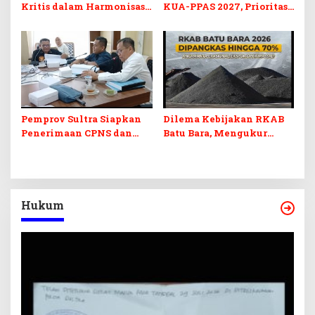
Kritis dalam Harmonisasi
KUA-PPAS 2027, Prioritas
KUA-PPAS 2027 dan
Pendidikan, Kebudayaan,
Perubahan APBD 2026
dan Pelunasan Utang
Infrastruktur
Pemprov Sultra Siapkan
Dilema Kebijakan RKAB
Penerimaan CPNS dan
Batu Bara, Mengukur
PPPK 2027, DPRD Sultra
Keseimbangan
Desak Formasi Disabilitas
Penerimaan Negara dan
Kepastian Investasi
Hukum