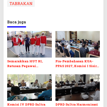
TABRAKAN
Baca juga
Semarakkan HUT RI,
Pra-Pembahasan KUA-
Ratusan Pegawai
PPAS 2027, Komisi I Sisir
Sekretariat DPRD Sultra
Program Prioritas
Ikuti Lomba Bola Gotong
Berkelanjutan
Komisi IV DPRD Sultra
DPRD Sultra Harmonisasi