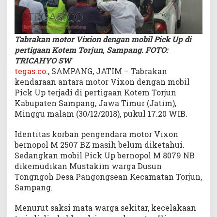
g
a
a
Tabrakan motor Vixion dengan mobil Pick Up di
n
K
pertigaan Kotem Torjun, Sampang. FOTO:
o
TRICAHYO SW
t
tegas.co
., SAMPANG, JATIM – Tabrakan
e
kendaraan antara motor Vixon dengan mobil
m
Pick Up terjadi di pertigaan Kotem Torjun
,
Kabupaten Sampang, Jawa Timur (Jatim),
1
Minggu malam (30/12/2018), pukul 17.20 WIB.
O
r
Identitas korban pengendara motor Vixon
a
bernopol M 2507 BZ masih belum diketahui.
n
Sedangkan mobil Pick Up bernopol M 8079 NB
g
P
dikemudikan Mustakim warga Dusun
a
Tongngoh Desa Pangongsean Kecamatan Torjun,
t
Sampang.
a
h
Menurut saksi mata warga sekitar, kecelakaan