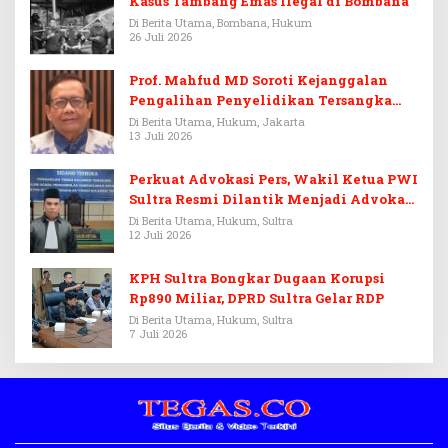
Kasus Tambang Emas Ilegal di Bombana
Di Berita Utama, Bombana, Hukum
26 Juli 2026
Prof. Mahfud MD Soroti Kejanggalan
Pengalihan Penyelidikan Tersangka
Febrie Adriansyah
Di Berita Utama, Hukum, Jakarta
13 Juli 2026
Perkuat Advokasi Pers, Wakil Ketua PWI
Sultra Resmi Dilantik Menjadi Advokat
PERADI
Di Berita Utama, Hukum, Sultra
12 Juli 2026
KPH Sultra Bongkar Dugaan Korupsi
Rp890 Miliar, DPRD Sultra Gelar RDP
Di Berita Utama, Hukum, Sultra
7 Juli 2026