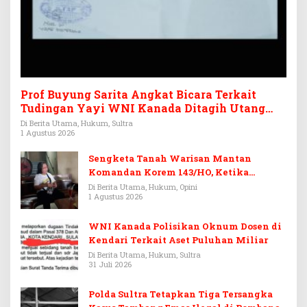
Prof Buyung Sarita Angkat Bicara Terkait
Tudingan Yayi WNI Kanada Ditagih Utang
Rp3,6 Miliar
Di Berita Utama, Hukum, Sultra
1 Agustus 2026
Sengketa Tanah Warisan Mantan
Komandan Korem 143/HO, Ketika
Warisan Menjadi Arena Pemerasan
Di Berita Utama, Hukum, Opini
1 Agustus 2026
WNI Kanada Polisikan Oknum Dosen di
Kendari Terkait Aset Puluhan Miliar
Di Berita Utama, Hukum, Sultra
31 Juli 2026
Polda Sultra Tetapkan Tiga Tersangka