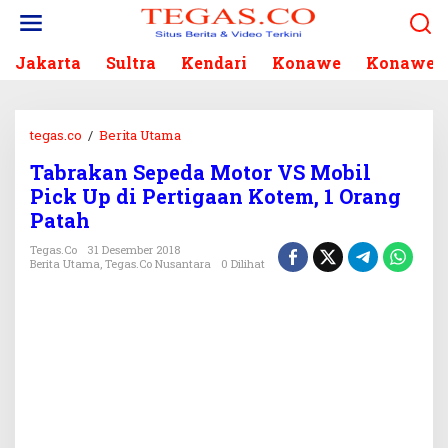
L
e
w
Jakarta
Sultra
Kendari
Konawe
Konawe S
a
t
i
k
tegas.co
/
Berita Utama
T
e
a
k
Tabrakan Sepeda Motor VS Mobil
b
o
Pick Up di Pertigaan Kotem, 1 Orang
r
n
a
Patah
t
k
e
Tegas.co
31 Desember 2018
a
Berita Utama
,
Tegas.co Nusantara
0 Dilihat
n
n
S
e
p
e
d
a
M
o