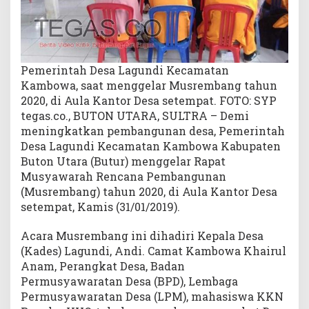
g
T
a
h
u
Pemerintah Desa Lagundi Kecamatan
n
Kambowa, saat menggelar Musrembang tahun
2
2020, di Aula Kantor Desa setempat. FOTO: SYP
0
tegas.co., BUTON UTARA, SULTRA – Demi
2
meningkatkan pembangunan desa, Pemerintah
0
Desa Lagundi Kecamatan Kambowa Kabupaten
Buton Utara (Butur) menggelar Rapat
Musyawarah Rencana Pembangunan
(Musrembang) tahun 2020, di Aula Kantor Desa
setempat, Kamis (31/01/2019).
Acara Musrembang ini dihadiri Kepala Desa
(Kades) Lagundi, Andi. Camat Kambowa Khairul
Anam, Perangkat Desa, Badan
Permusyawaratan Desa (BPD), Lembaga
Permusyawaratan Desa (LPM), mahasiswa KKN