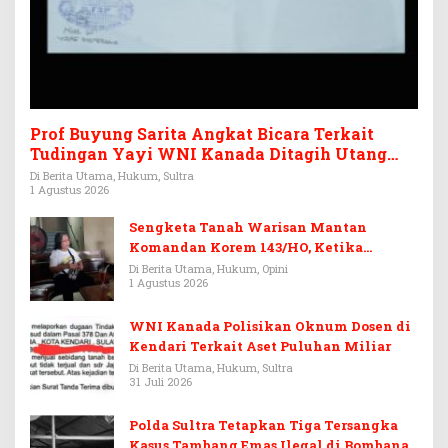
Prof Buyung Sarita Angkat Bicara Terkait
Tudingan Yayi WNI Kanada Ditagih Utang
Rp3,6 Miliar
Di Berita Utama, Hukum, Sultra
1 Agustus 2026
Sengketa Tanah Warisan Mantan
Komandan Korem 143/HO, Ketika
Warisan Menjadi Arena Pemerasan
Di Berita Utama, Hukum, Opini
1 Agustus 2026
WNI Kanada Polisikan Oknum Dosen di
Kendari Terkait Aset Puluhan Miliar
Di Berita Utama, Hukum, Sultra
31 Juli 2026
Polda Sultra Tetapkan Tiga Tersangka
Kasus Tambang Emas Ilegal di Bombana