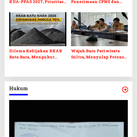
KUA-PPAS 2027, Prioritas
Penerimaan CPNS dan
Pendidikan, Kebudayaan,
PPPK 2027, DPRD Sultra
dan Pelunasan Utang
Desak Formasi Disabilitas
Infrastruktur
Dilema Kebijakan RKAB
Wajah Baru Pariwisata
Batu Bara, Mengukur
Sultra, Menyulap Potensi
Keseimbangan
Lokal Lewat Sentuhan
Penerimaan Negara dan
Digital dan Penguatan
Kepastian Investasi
Ekraf
Hukum