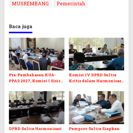
MUSREMBANG
Pemerintah
Baca juga
Pra-Pembahasan KUA-
Komisi IV DPRD Sultra
PPAS 2027, Komisi I Sisir
Kritis dalam Harmonisasi
Program Prioritas
KUA-PPAS 2027 dan
Berkelanjutan
Perubahan APBD 2026
DPRD Sultra Harmonisasi
Pemprov Sultra Siapkan