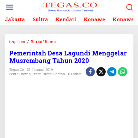
L
e
w
Jakarta
Sultra
Kendari
Konawe
Konawe S
a
t
i
k
tegas.co
/
Berita Utama
P
e
e
k
Pemerintah Desa Lagundi Menggelar
m
o
Musrembang Tahun 2020
e
n
r
Tegas.co
31 Januari 2019
t
i
Berita Utama
,
Buton Utara
,
Daerah
0 Dilihat
e
n
n
t
a
h
D
e
s
a
L
a