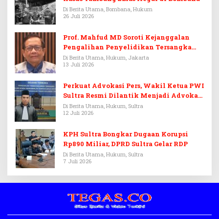
Di Berita Utama, Bombana, Hukum
26 Juli 2026
Prof. Mahfud MD Soroti Kejanggalan
Pengalihan Penyelidikan Tersangka
Febrie Adriansyah
Di Berita Utama, Hukum, Jakarta
13 Juli 2026
Perkuat Advokasi Pers, Wakil Ketua PWI
Sultra Resmi Dilantik Menjadi Advokat
PERADI
Di Berita Utama, Hukum, Sultra
12 Juli 2026
KPH Sultra Bongkar Dugaan Korupsi
Rp890 Miliar, DPRD Sultra Gelar RDP
Di Berita Utama, Hukum, Sultra
7 Juli 2026