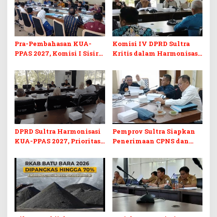
Pra-Pembahasan KUA-
Komisi IV DPRD Sultra
PPAS 2027, Komisi I Sisir
Kritis dalam Harmonisasi
Program Prioritas
KUA-PPAS 2027 dan
Berkelanjutan
Perubahan APBD 2026
DPRD Sultra Harmonisasi
Pemprov Sultra Siapkan
KUA-PPAS 2027, Prioritas
Penerimaan CPNS dan
Pendidikan, Kebudayaan,
PPPK 2027, DPRD Sultra
dan Pelunasan Utang
Desak Formasi Disabilitas
Infrastruktur