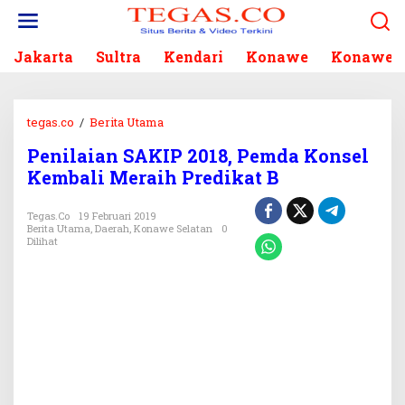
L
e
w
Jakarta
Sultra
Kendari
Konawe
Konawe S
a
t
i
k
tegas.co
/
Berita Utama
P
e
e
k
Penilaian SAKIP 2018, Pemda Konsel
n
o
Kembali Meraih Predikat B
i
n
l
t
a
Tegas.co
19 Februari 2019
e
Berita Utama
,
Daerah
,
Konawe Selatan
0
i
n
Dilihat
a
n
S
A
K
I
P
2
0