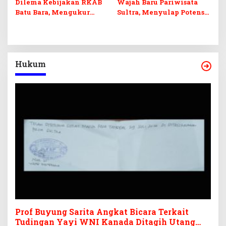
Dilema Kebijakan RKAB
Wajah Baru Pariwisata
Batu Bara, Mengukur
Sultra, Menyulap Potensi
Keseimbangan
Lokal Lewat Sentuhan
Penerimaan Negara dan
Digital dan Penguatan
Kepastian Investasi
Ekraf
Hukum
Prof Buyung Sarita Angkat Bicara Terkait
Tudingan Yayi WNI Kanada Ditagih Utang