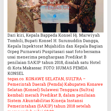
r
a
i
h
P
r
e
Dari kiri, Kepala Bappeda Konsel Hj. Marwiyah
d
Tombili, Bupati Konsel H. Surunuddin Dangga,
i
Kepala Inpektorat Mujahidin dan Kepala Bagian
k
Orpeg Purnawati Puspitasari saat foto bersama
a
usai menerima penghargaan Predikat B
t
penilaian SAKIP tahun 2018, disalah satu Hotel
B
di Kota Makassar. FOTO: HUMAS PEMDA
KONSEL
tegas.co. KONAWE SELATAN, SULTRA –
Pemerintah Daerah (Pemda) Kabupaten Konawe
Selatan (Konsel) Sulawesi Tenggara (Sultra)
kembali meraih Predikat B, dalam penilaian
Sistem Akuntabilitas Kinerja Instansi
Pemerintahan (SAKIP) tahun 2018 setelah