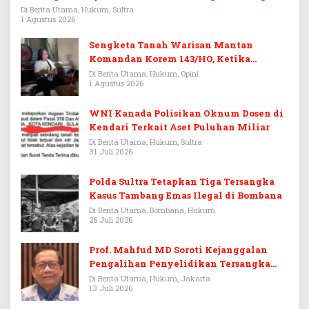
Rp3,6 Miliar
Di Berita Utama, Hukum, Sultra
1 Agustus 2026
Sengketa Tanah Warisan Mantan
Komandan Korem 143/HO, Ketika
Warisan Menjadi Arena Pemerasan
Di Berita Utama, Hukum, Opini
1 Agustus 2026
WNI Kanada Polisikan Oknum Dosen di
Kendari Terkait Aset Puluhan Miliar
Di Berita Utama, Hukum, Sultra
31 Juli 2026
Polda Sultra Tetapkan Tiga Tersangka
Kasus Tambang Emas Ilegal di Bombana
Di Berita Utama, Bombana, Hukum
26 Juli 2026
Prof. Mahfud MD Soroti Kejanggalan
Pengalihan Penyelidikan Tersangka
Febrie Adriansyah
Di Berita Utama, Hukum, Jakarta
13 Juli 2026