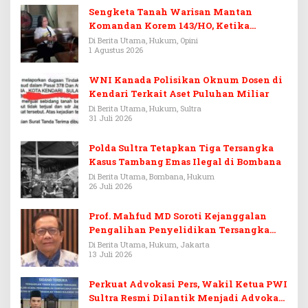
Sengketa Tanah Warisan Mantan
Komandan Korem 143/HO, Ketika
Warisan Menjadi Arena Pemerasan
Di Berita Utama, Hukum, Opini
1 Agustus 2026
WNI Kanada Polisikan Oknum Dosen di
Kendari Terkait Aset Puluhan Miliar
Di Berita Utama, Hukum, Sultra
31 Juli 2026
Polda Sultra Tetapkan Tiga Tersangka
Kasus Tambang Emas Ilegal di Bombana
Di Berita Utama, Bombana, Hukum
26 Juli 2026
Prof. Mahfud MD Soroti Kejanggalan
Pengalihan Penyelidikan Tersangka
Febrie Adriansyah
Di Berita Utama, Hukum, Jakarta
13 Juli 2026
Perkuat Advokasi Pers, Wakil Ketua PWI
Sultra Resmi Dilantik Menjadi Advokat