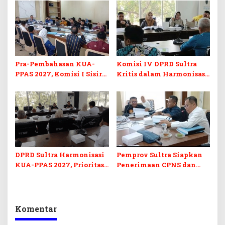
di Sultra
Ikuti Lomba Bola Gotong
Pra-Pembahasan KUA-
Komisi IV DPRD Sultra
PPAS 2027, Komisi I Sisir
Kritis dalam Harmonisasi
Program Prioritas
KUA-PPAS 2027 dan
Berkelanjutan
Perubahan APBD 2026
DPRD Sultra Harmonisasi
Pemprov Sultra Siapkan
KUA-PPAS 2027, Prioritas
Penerimaan CPNS dan
Pendidikan, Kebudayaan,
PPPK 2027, DPRD Sultra
dan Pelunasan Utang
Desak Formasi Disabilitas
Infrastruktur
Komentar