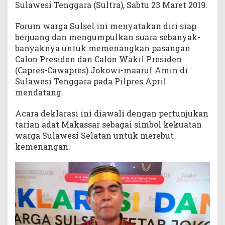
Sulawesi Tenggara (Sultra), Sabtu 23 Maret 2019.
g
k
Forum warga Sulsel ini menyatakan diri siap
a
berjuang dan mengumpulkan suara sebanyak-
n
banyaknya untuk memenangkan pasangan
J
Calon Presiden dan Calon Wakil Presiden
o
(Capres-Cawapres) Jokowi-maaruf Amin di
k
o
Sulawesi Tenggara pada Pilpres April
w
mendatang.
i
-
Acara deklarasi ini diawali dengan pertunjukan
M
tarian adat Makassar sebagai simbol kekuatan
a
warga Sulawesi Selatan untuk merebut
’
kemenangan.
r
u
f