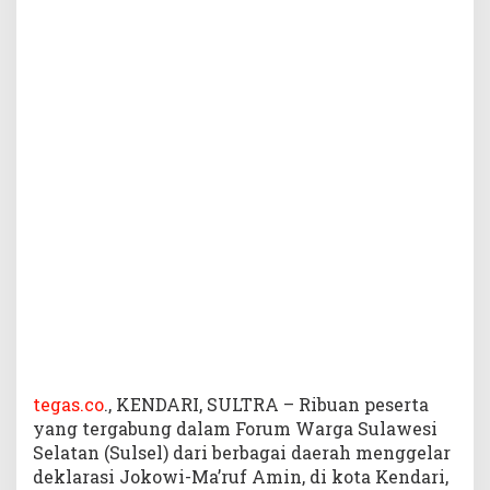
d
i
K
e
n
d
a
r
i
D
e
k
l
a
r
a
s
i
M
tegas.co
., KENDARI, SULTRA – Ribuan peserta
e
yang tergabung dalam Forum Warga Sulawesi
n
Selatan (Sulsel) dari berbagai daerah menggelar
a
deklarasi Jokowi-Ma’ruf Amin, di kota Kendari,
n