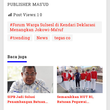
PUBLISHER: MAS’UD
Post Views: 1
0
#Forum Warga Sulsesl di Kendari Deklarasi
Menangkan Jokowi-Ma’ruf
#trending
News
tegas co
Baca juga
SIPB Jadi Solusi
Semarakkan HUT RI,
Penambangan Batuan
Ratusan Pegawai
Komoditas ex-Golongan C
Sekretariat DPRD Sultra