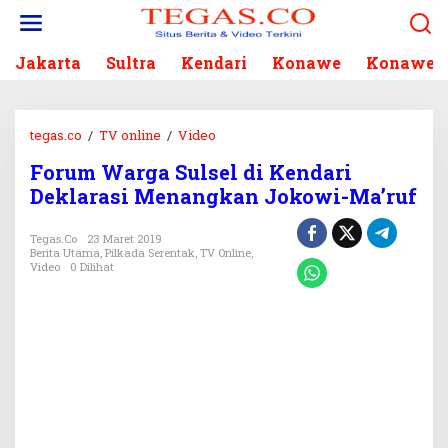
L
e
w
Jakarta
Sultra
Kendari
Konawe
Konawe S
a
t
i
k
tegas.co
/
TV online
/
Video
F
e
o
k
Forum Warga Sulsel di Kendari
r
o
Deklarasi Menangkan Jokowi-Ma’ruf
u
n
m
t
W
Tegas.co
23 Maret 2019
e
Berita Utama
,
Pilkada Serentak
,
TV Online
,
a
n
Video
0 Dilihat
r
g
a
S
u
l
s
e
l