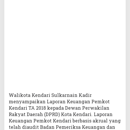
e
m
k
o
t
K
e
n
d
a
r
i
Walikota Kendari Sulkarnain Kadir
menyampaikan Laporan Keuangan Pemkot
Kendari TA 2018 kepada Dewan Perwakilan
Rakyat Daerah (DPRD) Kota Kendari. Laporan
Keuangan Pemkot Kendari berbasis akrual yang
telah diaudit Badan Pemeriksa Keuangan dan