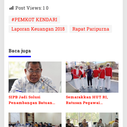
Post Views: 1
0
#PEMKOT KENDARI
Laporan Keuangan 2018
Rapat Paripurna
Baca juga
SIPB Jadi Solusi
Semarakkan HUT RI,
Penambangan Batuan
Ratusan Pegawai
Komoditas ex-Golongan C
Sekretariat DPRD Sultra
di Sultra
Ikuti Lomba Bola Gotong