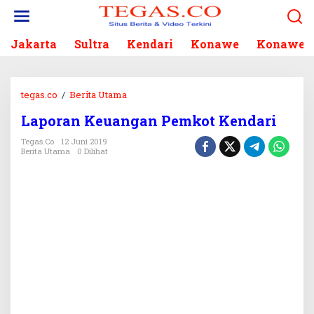
L
e
w
Jakarta
Sultra
Kendari
Konawe
Konawe S
a
t
i
k
tegas.co
/
Berita Utama
L
e
a
k
Laporan Keuangan Pemkot Kendari
p
o
o
Tegas.co
12 Juni 2019
n
r
Berita Utama
0 Dilihat
t
a
e
n
n
K
e
u
a
n
g
a
n
P