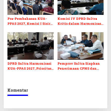
Pra-Pembahasan KUA-
Komisi IV DPRD Sultra
PPAS 2027, Komisi I Sisir
Kritis dalam Harmonisasi
Program Prioritas
KUA-PPAS 2027 dan
Berkelanjutan
Perubahan APBD 2026
DPRD Sultra Harmonisasi
Pemprov Sultra Siapkan
KUA-PPAS 2027, Prioritas
Penerimaan CPNS dan
Pendidikan, Kebudayaan,
PPPK 2027, DPRD Sultra
dan Pelunasan Utang
Desak Formasi Disabilitas
Infrastruktur
Komentar