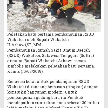
e
r
a
s
i
H
i
Peletakan batu pertama pembangunan RSUD
n
Wakatobi oleh Bupati Wakatobi
g
H.Arhawi,SE.,MM
g
Pembangunan Rumah Sakit Umum Daerah
a
(RSUD) Wakatobi, Sulawesi Tenggara (Sultra)
K
dimulai. Bupati Wakatobi Arhawi secara
a
simbolis melakukan peletakan batu pertama,
n
Kamis (15/08/2019).
t
o
Renovasi berat untuk pembangunan RSUD
r
Wakatobi dirancang bersusun (tingkat) dengan
kontruksi bangunan modern. Untuk
pembangunan gedung baru itu Pemkab
mendapatkan suntikkan dana sebesar 30 miliar
lebih, melalui Dana Alokasi Khusus (DAK)