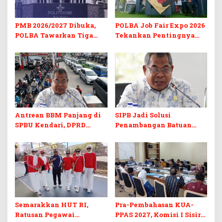
PMB 2026/2027 Dibuka,
POLBA Job Fair Expo 2026
POLBA Tawarkan Tiga
Tekankan Pentingnya
Prodi Baru dan Program
Skill dan Sertifikasi di Era
Kuliah Gratis
Digital
Antrean BBM Panjang di
SIPB Jadi Solusi
SPBU Kendari, DPRD
Penambangan Batuan
Sultra Duga Sistem
Komoditas ex-Golongan C
Barcode Curang
di Sultra
Semarakkan HUT RI,
Pra-Pembahasan KUA-
Ratusan Pegawai
PPAS 2027, Komisi I Sisir