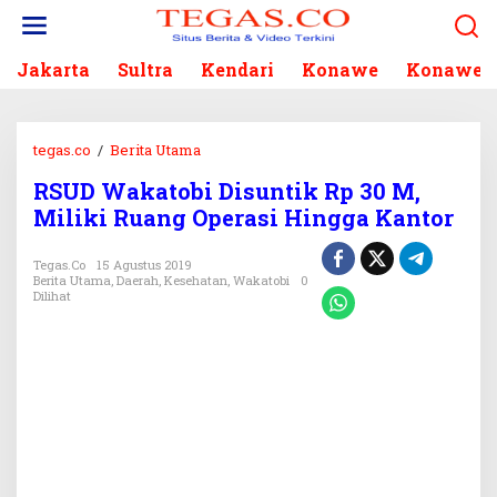
L
e
w
Jakarta
Sultra
Kendari
Konawe
Konawe S
a
t
i
k
tegas.co
/
Berita Utama
R
e
S
k
RSUD Wakatobi Disuntik Rp 30 M,
U
o
Miliki Ruang Operasi Hingga Kantor
D
n
W
t
a
Tegas.co
15 Agustus 2019
e
Berita Utama
,
Daerah
,
Kesehatan
,
Wakatobi
0
k
n
Dilihat
a
t
o
b
i
D
i
s
u