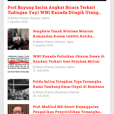
Prof Buyung Sarita Angkat Bicara Terkait
Tudingan Yayi WNI Kanada Ditagih Utang
Rp3,6 Miliar
Di Berita Utama, Hukum, Sultra
1 Agustus 2026
Sengketa Tanah Warisan Mantan
Komandan Korem 143/HO, Ketika
Warisan Menjadi Arena Pemerasan
Di Berita Utama, Hukum, Opini
1 Agustus 2026
WNI Kanada Polisikan Oknum Dosen di
Kendari Terkait Aset Puluhan Miliar
Di Berita Utama, Hukum, Sultra
31 Juli 2026
Polda Sultra Tetapkan Tiga Tersangka
Kasus Tambang Emas Ilegal di Bombana
Di Berita Utama, Bombana, Hukum
26 Juli 2026
Prof. Mahfud MD Soroti Kejanggalan
Pengalihan Penyelidikan Tersangka