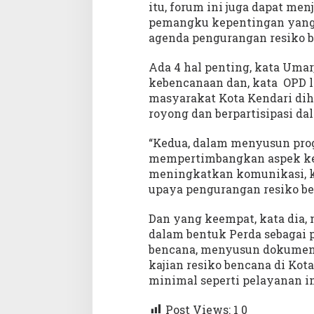
n
itu, forum ini juga dapat m
a
pemangku kepentingan yang
n
agenda pengurangan resiko 
Ada 4 hal penting, kata Uma
kebencanaan dan, kata OPD 
masyarakat Kota Kendari di
royong dan berpartisipasi d
“Kedua, dalam menyusun pro
mempertimbangkan aspek keb
meningkatkan komunikasi, k
upaya pengurangan resiko be
Dan yang keempat, kata dia,
dalam bentuk Perda sebagai
bencana, menyusun dokumen
kajian resiko bencana di Kot
minimal seperti pelayanan i
Post Views: 1
0