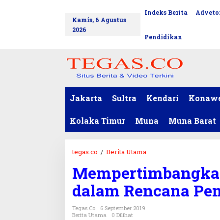
L
Indeks Berita
Advetor
tutup
e
Kamis, 6 Agustus
w
2026
a
Pendidikan
t
i
k
e
k
o
Jakarta
Sultra
Kendari
Konaw
n
t
Kolaka Timur
Muna
Muna Barat
e
n
tegas.co
/
Berita Utama
M
e
Mempertimbangka
m
p
dalam Rencana P
e
r
Tegas.co
6 September 2019
t
Berita Utama
0 Dilihat