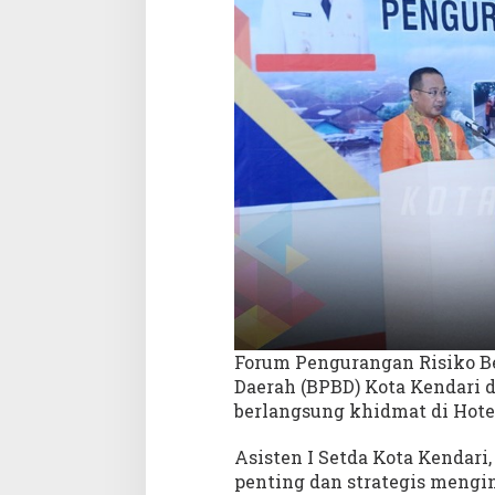
a
n
d
a
l
a
m
R
e
n
c
a
n
a
P
e
Forum Pengurangan Risiko B
m
Daerah (BPBD) Kota Kendari 
b
berlangsung khidmat di Hotel
a
n
Asisten I Setda Kota Kenda
g
u
penting dan strategis mengin