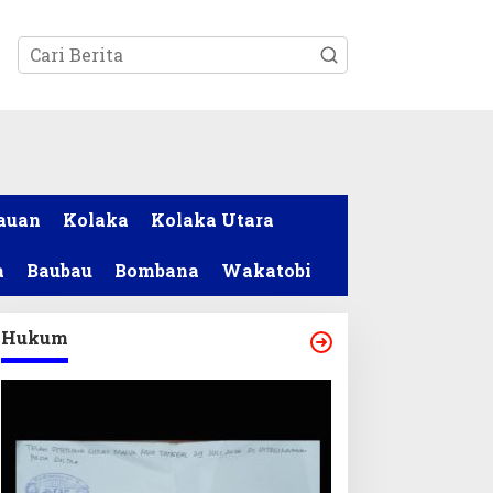
tutup
auan
Kolaka
Kolaka Utara
a
Baubau
Bombana
Wakatobi
Hukum