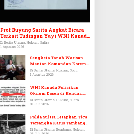
Prof Buyung Sarita Angkat Bicara
Terkait Tudingan Yayi WNI Kanada
Ditagih Utang Rp3,6 Miliar
Di Berita Utama, Hukum, Sultra
1 Agustus 2026
Sengketa Tanah Warisan
Mantan Komandan Korem
143/HO, Ketika Warisan
Di Berita Utama, Hukum, Opini
1 Agustus 2026
Menjadi Arena Pemerasan
WNI Kanada Polisikan
Oknum Dosen di Kendari
Terkait Aset Puluhan Miliar
Di Berita Utama, Hukum, Sultra
31 Juli 2026
Polda Sultra Tetapkan Tiga
Tersangka Kasus Tambang
Emas Ilegal di Bombana
Di Berita Utama, Bombana, Hukum
26 Juli 2026