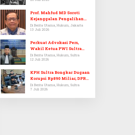
Prof. Mahfud MD Soroti
Kejanggalan Pengalihan
Penyelidikan Tersangka
Di Berita Utama, Hukum, Jakarta
13 Juli 2026
Febrie Adriansyah
Perkuat Advokasi Pers,
Wakil Ketua PWI Sultra
Resmi Dilantik Menjadi
Di Berita Utama, Hukum, Sultra
12 Juli 2026
Advokat PERADI
KPH Sultra Bongkar Dugaan
Korupsi Rp890 Miliar, DPRD
Sultra Gelar RDP
Di Berita Utama, Hukum, Sultra
7 Juli 2026