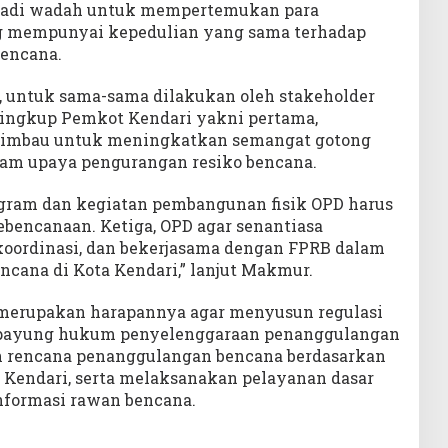
enjadi wadah untuk mempertemukan para
 mempunyai kepedulian yang sama terhadap
bencana.
r, untuk sama-sama dilakukan oleh stakeholder
lingkup Pemkot Kendari yakni pertama,
himbau untuk meningkatkan semangat gotong
alam upaya pengurangan resiko bencana.
gram dan kegiatan pembangunan fisik OPD harus
encanaan. Ketiga, OPD agar senantiasa
oordinasi, dan bekerjasama dengan FPRB dalam
ncana di Kota Kendari,” lanjut Makmur.
 merupakan harapannya agar menyusun regulasi
 payung hukum penyelenggaraan penanggulangan
 rencana penanggulangan bencana berdasarkan
a Kendari, serta melaksanakan pelayanan dasar
nformasi rawan bencana.