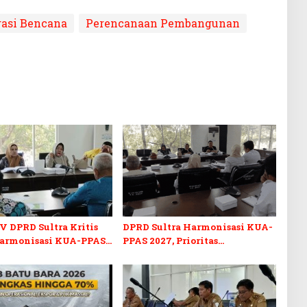
gasi Bencana
Perencanaan Pembangunan
V DPRD Sultra Kritis
DPRD Sultra Harmonisasi KUA-
armonisasi KUA-PPAS
PPAS 2027, Prioritas
n Perubahan APBD 2026
Pendidikan, Kebudayaan, dan
Pelunasan Utang Infrastruktur