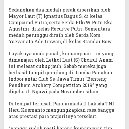
Sedangkan dua medali perak diberikan oleh
Mayor Laut (T) Ignatius Bagus S. di kelas
Compound Putra, serta Serda Etk/W Putu Eka
Agustini di kelas Recurve Putri. Sementara
medali perunggu diraih oleh Serda Kom
Yoevanata Ade Irawan, di kelas Standar Bow.
Layaknya anak panah, kemampuan tim yang
dimanajeri oleh Letkol Laut (S) Choirul Anam
ini melesat cukup jauh. Sebab mereka juga
berhasil tampil gemilang di Lomba Panahan
Indoor antar Club Se-Jawa Timur “Benteng
Pendhem Archery Competition 2019” yang
digelar di Ngawi pada November silam.
Di tempat terpisah Pangarmada II Laksda TNI
Heru Kusmanto mengungkapkan rasa bangga
atas prestasi para prajuritnya tersebut.
“Bangga sudah pasti karena kemampuan tim