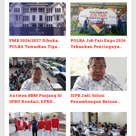
PMB 2026/2027 Dibuka,
POLBA Job Fair Expo 2026
POLBA Tawarkan Tiga
Tekankan Pentingnya
Prodi Baru dan Program
Skill dan Sertifikasi di Era
Kuliah Gratis
Digital
Antrean BBM Panjang di
SIPB Jadi Solusi
SPBU Kendari, DPRD
Penambangan Batuan
Sultra Duga Sistem
Komoditas ex-Golongan C
Barcode Curang
di Sultra