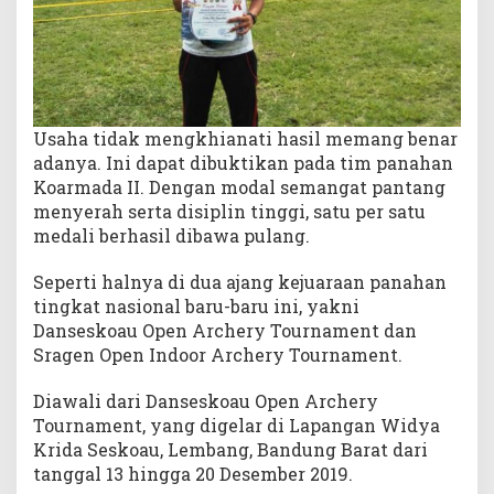
a
I
I
P
u
l
Usaha tidak mengkhianati hasil memang benar
a
adanya. Ini dapat dibuktikan pada tim panahan
n
Koarmada II. Dengan modal semangat pantang
g
menyerah serta disiplin tinggi, satu per satu
B
medali berhasil dibawa pulang.
a
w
Seperti halnya di dua ajang kejuaraan panahan
a
tingkat nasional baru-baru ini, yakni
P
Danseskoau Open Archery Tournament dan
r
e
Sragen Open Indoor Archery Tournament.
s
t
Diawali dari Danseskoau Open Archery
a
Tournament, yang digelar di Lapangan Widya
s
Krida Seskoau, Lembang, Bandung Barat dari
i
tanggal 13 hingga 20 Desember 2019.