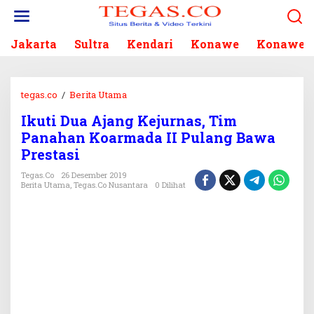
L
e
w
Jakarta
Sultra
Kendari
Konawe
Konawe S
a
t
i
k
tegas.co
/
Berita Utama
I
e
k
k
Ikuti Dua Ajang Kejurnas, Tim
u
o
Panahan Koarmada II Pulang Bawa
t
n
i
Prestasi
t
D
e
Tegas.co
26 Desember 2019
u
Berita Utama
,
Tegas.co Nusantara
0 Dilihat
n
a
A
j
a
n
g
K
e
j