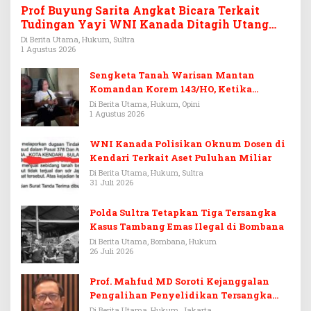
Prof Buyung Sarita Angkat Bicara Terkait
Tudingan Yayi WNI Kanada Ditagih Utang
Rp3,6 Miliar
Di Berita Utama, Hukum, Sultra
1 Agustus 2026
Sengketa Tanah Warisan Mantan
Komandan Korem 143/HO, Ketika
Warisan Menjadi Arena Pemerasan
Di Berita Utama, Hukum, Opini
1 Agustus 2026
WNI Kanada Polisikan Oknum Dosen di
Kendari Terkait Aset Puluhan Miliar
Di Berita Utama, Hukum, Sultra
31 Juli 2026
Polda Sultra Tetapkan Tiga Tersangka
Kasus Tambang Emas Ilegal di Bombana
Di Berita Utama, Bombana, Hukum
26 Juli 2026
Prof. Mahfud MD Soroti Kejanggalan
Pengalihan Penyelidikan Tersangka
Febrie Adriansyah
Di Berita Utama, Hukum, Jakarta