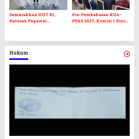
Semarakkan HUT RI,
Pra-Pembahasan KUA-
Ratusan Pegawai
PPAS 2027, Komisi I Sisir
Sekretariat DPRD Sultra
Program Prioritas
Ikuti Lomba Bola Gotong
Berkelanjutan
Hukum