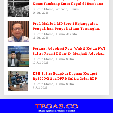
Kasus Tambang Emas Ilegal di Bombana
Di Berita Utama, Bombana, Hukum
26 Juli 2026
Prof. Mahfud MD Soroti Kejanggalan
Pengalihan Penyelidikan Tersangka
Febrie Adriansyah
Di Berita Utama, Hukum, Jakarta
13 Juli 2026
Perkuat Advokasi Pers, Wakil Ketua PWI
Sultra Resmi Dilantik Menjadi Advokat
PERADI
Di Berita Utama, Hukum, Sultra
12 Juli 2026
KPH Sultra Bongkar Dugaan Korupsi
Rp890 Miliar, DPRD Sultra Gelar RDP
Di Berita Utama, Hukum, Sultra
7 Juli 2026