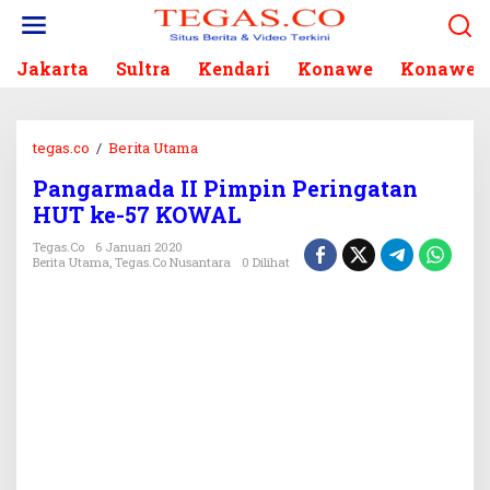
L
e
w
Jakarta
Sultra
Kendari
Konawe
Konawe S
a
t
i
k
tegas.co
/
Berita Utama
P
e
a
k
Pangarmada II Pimpin Peringatan
n
o
HUT ke-57 KOWAL
g
n
a
Tegas.co
6 Januari 2020
t
r
Berita Utama
,
Tegas.co Nusantara
0 Dilihat
e
m
n
a
d
a
I
I
P
i
m
p