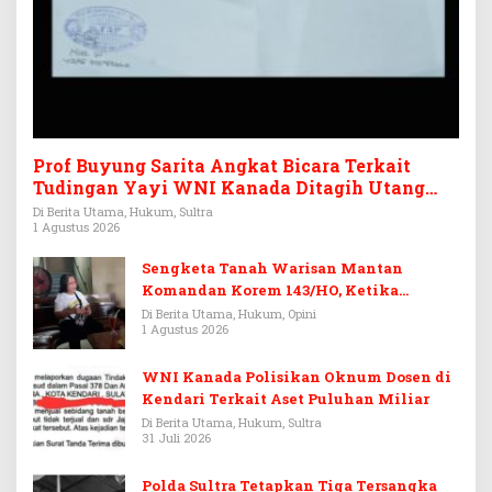
Prof Buyung Sarita Angkat Bicara Terkait
Tudingan Yayi WNI Kanada Ditagih Utang
Rp3,6 Miliar
Di Berita Utama, Hukum, Sultra
1 Agustus 2026
Sengketa Tanah Warisan Mantan
Komandan Korem 143/HO, Ketika
Warisan Menjadi Arena Pemerasan
Di Berita Utama, Hukum, Opini
1 Agustus 2026
WNI Kanada Polisikan Oknum Dosen di
Kendari Terkait Aset Puluhan Miliar
Di Berita Utama, Hukum, Sultra
31 Juli 2026
Polda Sultra Tetapkan Tiga Tersangka