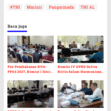
#TNI
Marinir
Pangarmada
TNI AL
Baca juga
Pra-Pembahasan KUA-
Komisi IV DPRD Sultra
PPAS 2027, Komisi I Sisir
Kritis dalam Harmonisasi
Program Prioritas
KUA-PPAS 2027 dan
Berkelanjutan
Perubahan APBD 2026