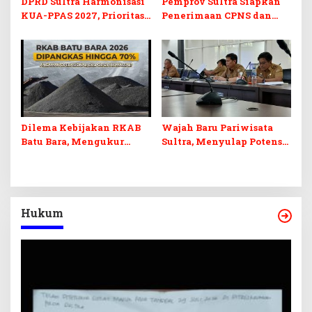
DPRD Sultra Harmonisasi
Pemprov Sultra Siapkan
KUA-PPAS 2027, Prioritas
Penerimaan CPNS dan
Pendidikan, Kebudayaan,
PPPK 2027, DPRD Sultra
dan Pelunasan Utang
Desak Formasi Disabilitas
Infrastruktur
Dilema Kebijakan RKAB
Wajah Baru Pariwisata
Batu Bara, Mengukur
Sultra, Menyulap Potensi
Keseimbangan
Lokal Lewat Sentuhan
Penerimaan Negara dan
Digital dan Penguatan
Kepastian Investasi
Ekraf
Hukum