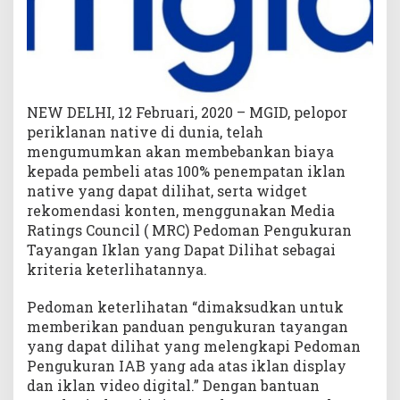
0
0
%
y
a
n
NEW DELHI, 12 Februari, 2020 – MGID, pelopor
g
periklanan native di dunia, telah
D
mengumumkan akan membebankan biaya
a
kepada pembeli atas 100% penempatan iklan
p
native yang dapat dilihat, serta widget
a
rekomendasi konten, menggunakan Media
t
Ratings Council ( MRC) Pedoman Pengukuran
D
Tayangan Iklan yang Dapat Dilihat sebagai
i
t
kriteria keterlihatannya.
a
g
Pedoman keterlihatan “dimaksudkan untuk
i
memberikan panduan pengukuran tayangan
h
yang dapat dilihat yang melengkapi Pedoman
k
Pengukuran IAB yang ada atas iklan display
a
dan iklan video digital.” Dengan bantuan
n