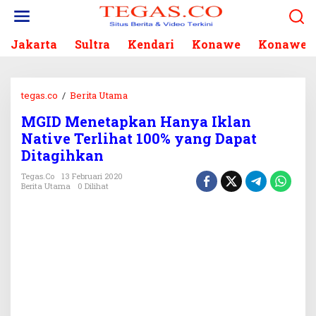
L
e
w
Jakarta
Sultra
Kendari
Konawe
Konawe S
a
t
i
k
tegas.co
/
Berita Utama
M
e
G
k
MGID Menetapkan Hanya Iklan
I
o
Native Terlihat 100% yang Dapat
D
n
M
Ditagihkan
t
e
e
Tegas.co
13 Februari 2020
n
Berita Utama
0 Dilihat
n
e
t
a
p
k
a
n
H
a