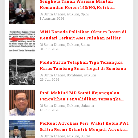
Sengketa Tanah Warisan Mantan
Komandan Korem 143/HO, Ketika
Warisan Menjadi Arena Pemerasan
Di Berita Utama, Hukum, Opini
1 Agustus 2026
WNI Kanada Polisikan Oknum Dosen di
Kendari Terkait Aset Puluhan Miliar
Di Berita Utama, Hukum, Sultra
31 Juli 2026
Polda Sultra Tetapkan Tiga Tersangka
Kasus Tambang Emas Ilegal di Bombana
Di Berita Utama, Bombana, Hukum
26 Juli 2026
Prof. Mahfud MD Soroti Kejanggalan
Pengalihan Penyelidikan Tersangka
Febrie Adriansyah
Di Berita Utama, Hukum, Jakarta
13 Juli 2026
Perkuat Advokasi Pers, Wakil Ketua PWI
Sultra Resmi Dilantik Menjadi Advokat
PERADI
Di Berita Utama, Hukum, Sultra