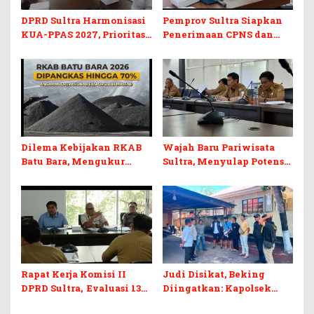
DPRD Sultra Harmonisasi
Pemprov Sultra Siapkan
KUA-PPAS 2027, Prioritas
Penerimaan CPNS dan
Pendidikan, Kebudayaan,
PPPK 2027, DPRD Sultra
dan Pelunasan Utang
Desak Formasi Disabilitas
Infrastruktur
Dilema Kebijakan RKAB
Wajah Baru Pariwisata
Batu Bara, Mengukur
Sultra, Menyulap Potensi
Keseimbangan
Lokal Lewat Sentuhan
Penerimaan Negara dan
Digital dan Penguatan
Kepastian Investasi
Ekraf
Rapat Kerja Komisi II
Judi Disikat, Beking
DPRD Sultra, Evaluasi 13
Diingatkan: Kapolsek
OPD
Murhum Tegaskan Tak