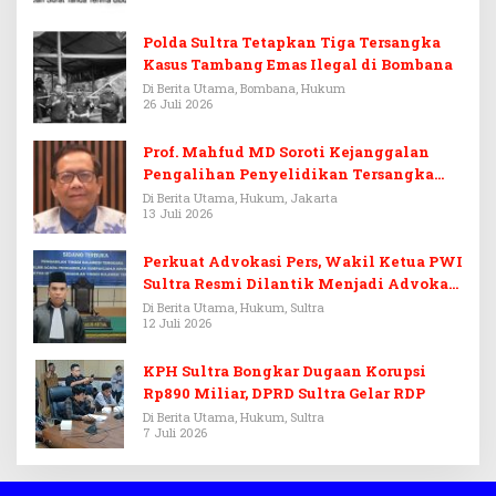
Polda Sultra Tetapkan Tiga Tersangka
Kasus Tambang Emas Ilegal di Bombana
Di Berita Utama, Bombana, Hukum
26 Juli 2026
Prof. Mahfud MD Soroti Kejanggalan
Pengalihan Penyelidikan Tersangka
Febrie Adriansyah
Di Berita Utama, Hukum, Jakarta
13 Juli 2026
Perkuat Advokasi Pers, Wakil Ketua PWI
Sultra Resmi Dilantik Menjadi Advokat
PERADI
Di Berita Utama, Hukum, Sultra
12 Juli 2026
KPH Sultra Bongkar Dugaan Korupsi
Rp890 Miliar, DPRD Sultra Gelar RDP
Di Berita Utama, Hukum, Sultra
7 Juli 2026