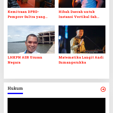
Kemitraan DPRD-
Hibah Daerah untuk
Pemprov Sultra yang
Instansi Vertikal Sah
Retak
Secara Hukum, tapi
Terikat Syarat Ketat
LHKPN ASR Urusan
Matematika Langit Andi
Negara
Sumangerukka
Hukum