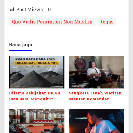
Post Views: 1
0
Quo Vadis Pemimpin Non Muslim
tegas
Baca juga
Dilema Kebijakan RKAB
Sengketa Tanah Warisan
Batu Bara, Mengukur
Mantan Komandan
Keseimbangan
Korem 143/HO, Ketika
Penerimaan Negara dan
Warisan Menjadi Arena
Kepastian Investasi
Pemerasan