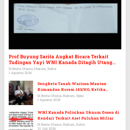
Prof Buyung Sarita Angkat Bicara Terkait
Tudingan Yayi WNI Kanada Ditagih Utang
Rp3,6 Miliar
Di Berita Utama, Hukum, Sultra
1 Agustus 2026
Sengketa Tanah Warisan Mantan
Komandan Korem 143/HO, Ketika
Warisan Menjadi Arena Pemerasan
Di Berita Utama, Hukum, Opini
1 Agustus 2026
WNI Kanada Polisikan Oknum Dosen di
Kendari Terkait Aset Puluhan Miliar
Di Berita Utama, Hukum, Sultra
31 Juli 2026