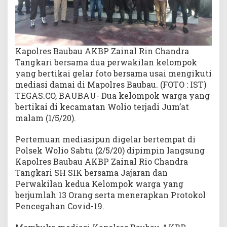
n
g
B
e
Kapolres Baubau AKBP Zainal Rin Chandra
r
t
Tangkari bersama dua perwakilan kelompok
i
yang bertikai gelar foto bersama usai mengikuti
k
mediasi damai di Mapolres Baubau. (FOTO : IST)
a
TEGAS.CO, BAUBAU- Dua kelompok warga yang
i
bertikai di kecamatan Wolio terjadi Jum’at
malam (1/5/20).
Pertemuan mediasipun digelar bertempat di
Polsek Wolio Sabtu (2/5/20) dipimpin langsung
Kapolres Baubau AKBP Zainal Rio Chandra
Tangkari SH SIK bersama Jajaran dan
Perwakilan kedua Kelompok warga yang
berjumlah 13 Orang serta menerapkan Protokol
Pencegahan Covid-19.