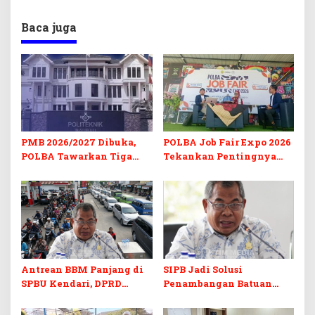
Baca juga
PMB 2026/2027 Dibuka,
POLBA Job Fair Expo 2026
POLBA Tawarkan Tiga
Tekankan Pentingnya
Prodi Baru dan Program
Skill dan Sertifikasi di Era
Kuliah Gratis
Digital
Antrean BBM Panjang di
SIPB Jadi Solusi
SPBU Kendari, DPRD
Penambangan Batuan
Sultra Duga Sistem
Komoditas ex-Golongan C
Barcode Curang
di Sultra