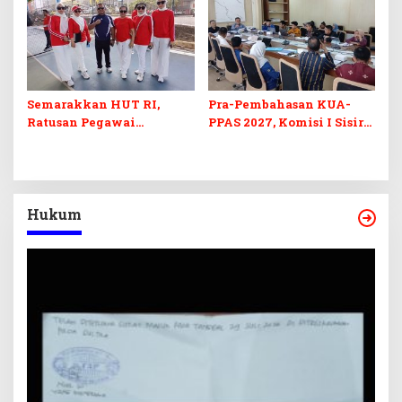
Semarakkan HUT RI,
Pra-Pembahasan KUA-
Ratusan Pegawai
PPAS 2027, Komisi I Sisir
Sekretariat DPRD Sultra
Program Prioritas
Ikuti Lomba Bola Gotong
Berkelanjutan
Hukum