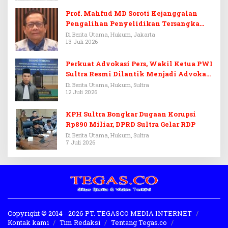
Prof. Mahfud MD Soroti Kejanggalan
Pengalihan Penyelidikan Tersangka
Febrie Adriansyah
Di Berita Utama, Hukum, Jakarta
13 Juli 2026
Perkuat Advokasi Pers, Wakil Ketua PWI
Sultra Resmi Dilantik Menjadi Advokat
PERADI
Di Berita Utama, Hukum, Sultra
12 Juli 2026
KPH Sultra Bongkar Dugaan Korupsi
Rp890 Miliar, DPRD Sultra Gelar RDP
Di Berita Utama, Hukum, Sultra
7 Juli 2026
Copyright © 2014 - 2026 PT. TEGASCO MEDIA INTERNET
Kontak kami
Tim Redaksi
Tentang Tegas.co