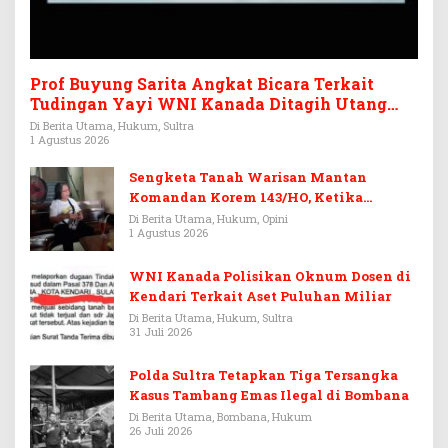
Prof Buyung Sarita Angkat Bicara Terkait
Tudingan Yayi WNI Kanada Ditagih Utang
Rp3,6 Miliar
Di Berita Utama, Hukum, Sultra
1 Agustus 2026
Sengketa Tanah Warisan Mantan
Komandan Korem 143/HO, Ketika
Warisan Menjadi Arena Pemerasan
Di Berita Utama, Hukum, Opini
1 Agustus 2026
WNI Kanada Polisikan Oknum Dosen di
Kendari Terkait Aset Puluhan Miliar
Di Berita Utama, Hukum, Sultra
31 Juli 2026
Polda Sultra Tetapkan Tiga Tersangka
Kasus Tambang Emas Ilegal di Bombana
Di Berita Utama, Bombana, Hukum
26 Juli 2026