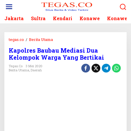
L
e
w
Jakarta
Sultra
Kendari
Konawe
Konawe S
a
t
i
k
tegas.co
/
Berita Utama
K
e
a
k
Kapolres Baubau Mediasi Dua
p
o
Kelompok Warga Yang Bertikai
o
n
l
Tegas.co
3 Mei 2020
t
r
Berita Utama
,
Daerah
e
e
n
s
B
a
u
b
a
u
M
e