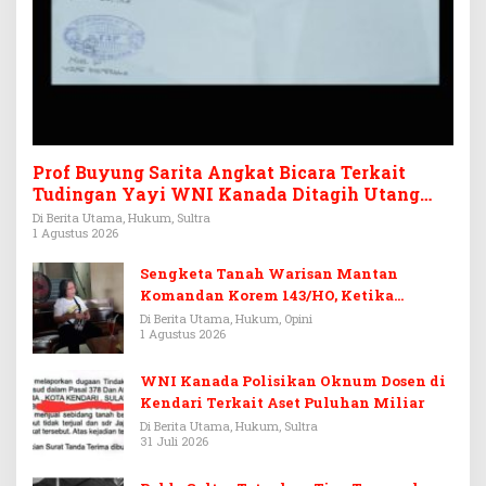
Prof Buyung Sarita Angkat Bicara Terkait
Tudingan Yayi WNI Kanada Ditagih Utang
Rp3,6 Miliar
Di Berita Utama, Hukum, Sultra
1 Agustus 2026
Sengketa Tanah Warisan Mantan
Komandan Korem 143/HO, Ketika
Warisan Menjadi Arena Pemerasan
Di Berita Utama, Hukum, Opini
1 Agustus 2026
WNI Kanada Polisikan Oknum Dosen di
Kendari Terkait Aset Puluhan Miliar
Di Berita Utama, Hukum, Sultra
31 Juli 2026