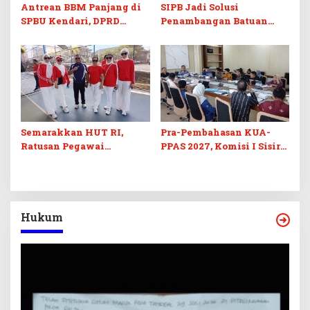
Antrean BBM Panjang di
SIPB Jadi Solusi
SPBU Kendari, DPRD
Penambangan Batuan
Sultra Duga Sistem
Komoditas ex-Golongan C
Barcode Curang
di Sultra
Semarakkan HUT RI,
Pra-Pembahasan KUA-
Ratusan Pegawai
PPAS 2027, Komisi I Sisir
Sekretariat DPRD Sultra
Program Prioritas
Ikuti Lomba Bola Gotong
Berkelanjutan
Hukum