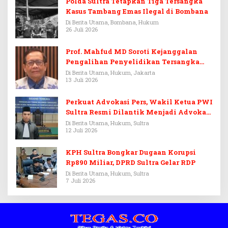
Polda Sultra Tetapkan Tiga Tersangka
Kasus Tambang Emas Ilegal di Bombana
Di Berita Utama, Bombana, Hukum
26 Juli 2026
Prof. Mahfud MD Soroti Kejanggalan
Pengalihan Penyelidikan Tersangka
Febrie Adriansyah
Di Berita Utama, Hukum, Jakarta
13 Juli 2026
Perkuat Advokasi Pers, Wakil Ketua PWI
Sultra Resmi Dilantik Menjadi Advokat
PERADI
Di Berita Utama, Hukum, Sultra
12 Juli 2026
KPH Sultra Bongkar Dugaan Korupsi
Rp890 Miliar, DPRD Sultra Gelar RDP
Di Berita Utama, Hukum, Sultra
7 Juli 2026