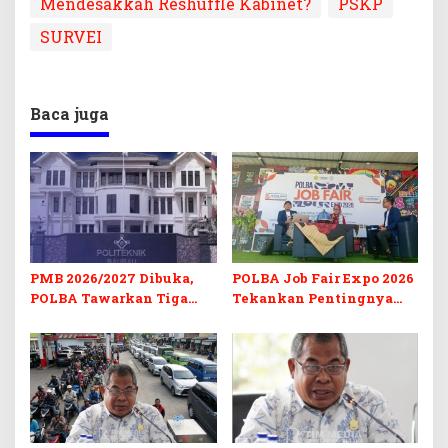
Mendesakkah Reshuffle Kabinet?
PSKP
SURVEI
Baca juga
PMB 2026/2027 Dibuka,
POLBA Job Fair Expo 2026
POLBA Tawarkan Tiga
Tekankan Pentingnya
Prodi Baru dan Program
Skill dan Sertifikasi di Era
Kuliah Gratis
Digital