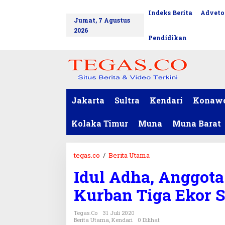
L
Indeks Berita
Adveto
tutup
e
Jumat, 7 Agustus
w
2026
a
Pendidikan
t
i
k
e
k
o
Jakarta
Sultra
Kendari
Konaw
n
t
Kolaka Timur
Muna
Muna Barat
e
n
tegas.co
/
Berita Utama
I
d
Idul Adha, Anggota
u
l
Kurban Tiga Ekor S
A
d
Tegas.co
31 Juli 2020
h
Berita Utama
,
Kendari
0 Dilihat