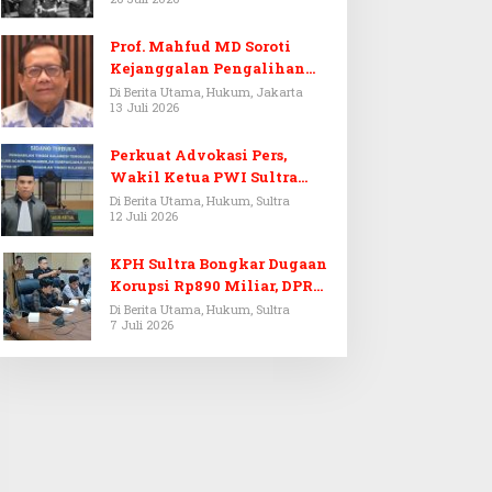
Prof. Mahfud MD Soroti
Kejanggalan Pengalihan
Penyelidikan Tersangka
Di Berita Utama, Hukum, Jakarta
13 Juli 2026
Febrie Adriansyah
Perkuat Advokasi Pers,
Wakil Ketua PWI Sultra
Resmi Dilantik Menjadi
Di Berita Utama, Hukum, Sultra
12 Juli 2026
Advokat PERADI
KPH Sultra Bongkar Dugaan
Korupsi Rp890 Miliar, DPRD
Sultra Gelar RDP
Di Berita Utama, Hukum, Sultra
7 Juli 2026