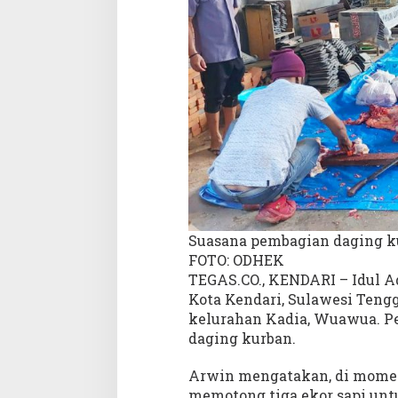
i
I
n
i
K
u
r
b
a
n
T
i
g
Suasana pembagian daging k
a
FOTO: ODHEK
E
TEGAS.CO., KENDARI – Idul Ad
k
o
Kota Kendari, Sulawesi Teng
r
kelurahan Kadia, Wuawua. P
S
daging kurban.
a
p
Arwin mengatakan, di momen 
i
memotong tiga ekor sapi un