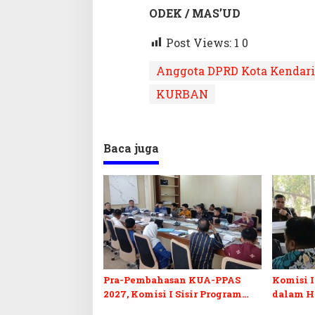
ODEK / MAS’UD
Post Views: 1
0
Anggota DPRD Kota Kendari 
KURBAN
Baca juga
Pra-Pembahasan KUA-PPAS
Komisi I
2027, Komisi I Sisir Program
dalam H
Prioritas Berkelanjutan
2027 da