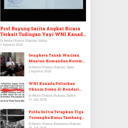
Prof Buyung Sarita Angkat Bicara
Terkait Tudingan Yayi WNI Kanada
Ditagih Utang Rp3,6 Miliar
Di Berita Utama, Hukum, Sultra
1 Agustus 2026
Sengketa Tanah Warisan
Mantan Komandan Korem
143/HO, Ketika Warisan
Di Berita Utama, Hukum, Opini
1 Agustus 2026
Menjadi Arena Pemerasan
WNI Kanada Polisikan
Oknum Dosen di Kendari
Terkait Aset Puluhan Miliar
Di Berita Utama, Hukum, Sultra
31 Juli 2026
Polda Sultra Tetapkan Tiga
Tersangka Kasus Tambang
Emas Ilegal di Bombana
Di Berita Utama, Bombana, Hukum
26 Juli 2026