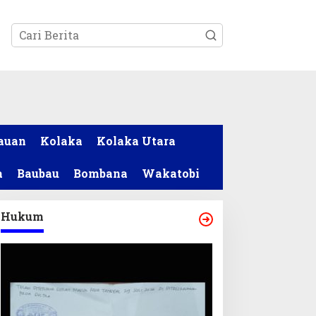
tutup
auan
Kolaka
Kolaka Utara
a
Baubau
Bombana
Wakatobi
Hukum