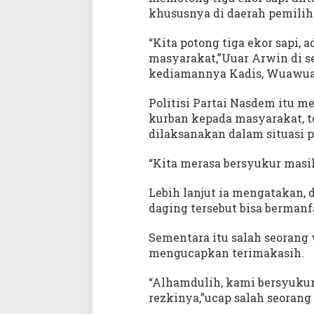
khususnya di daerah pemili
“Kita potong tiga ekor sapi, 
masyarakat,”Uuar Arwin di se
kediamannya Kadis, Wuawua K
Politisi Partai Nasdem itu 
kurban kepada masyarakat, te
dilaksanakan dalam situasi 
“Kita merasa bersyukur masih
Lebih lanjut ia mengatakan,
daging tersebut bisa berman
Sementara itu salah seoran
mengucapkan terimakasih.
“Alhamdulih, kami bersyuku
rezkinya,”ucap salah seoran