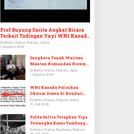
Prof Buyung Sarita Angkat Bicara
Terkait Tudingan Yayi WNI Kanada
Ditagih Utang Rp3,6 Miliar
Di Berita Utama, Hukum, Sultra
1 Agustus 2026
Sengketa Tanah Warisan
Mantan Komandan Korem
143/HO, Ketika Warisan
Di Berita Utama, Hukum, Opini
1 Agustus 2026
Menjadi Arena Pemerasan
WNI Kanada Polisikan
Oknum Dosen di Kendari
Terkait Aset Puluhan Miliar
Di Berita Utama, Hukum, Sultra
31 Juli 2026
Polda Sultra Tetapkan Tiga
Tersangka Kasus Tambang
Emas Ilegal di Bombana
Di Berita Utama, Bombana, Hukum
26 Juli 2026