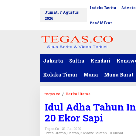
L
Indeks Berita
Adveto
tutup
e
Jumat, 7 Agustus
w
2026
a
Pendidikan
t
i
k
e
k
o
Jakarta
Sultra
Kendari
Konaw
n
t
Kolaka Timur
Muna
Muna Barat
e
n
tegas.co
/
Berita Utama
I
d
Idul Adha Tahun I
u
l
20 Ekor Sapi
A
d
Tegas.co
31 Juli 2020
h
Berita Utama
,
Daerah
,
Konawe Selatan
0 Dilihat