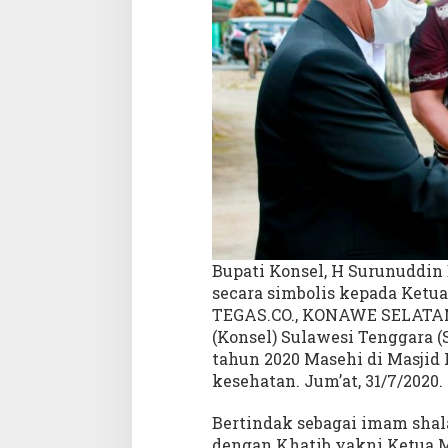
r
b
a
n
2
0
E
k
o
r
S
a
p
Bupati Konsel, H Surunuddin
i
secara simbolis kepada Ket
TEGAS.CO., KONAWE SELATAN
(Konsel) Sulawesi Tenggara (
tahun 2020 Masehi di Masjid
kesehatan. Jum’at, 31/7/2020.
Bertindak sebagai imam shal
dengan Khatib yakni Ketua M