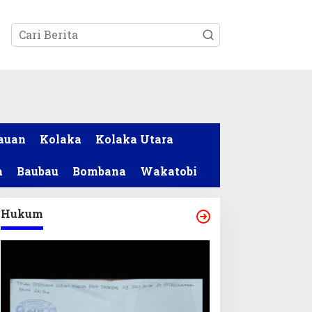
tutup
auan
Kolaka
Kolaka Utara
a
Baubau
Bombana
Wakatobi
Hukum