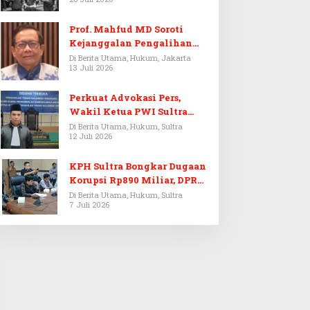
Prof. Mahfud MD Soroti
Kejanggalan Pengalihan
Penyelidikan Tersangka
Di Berita Utama, Hukum, Jakarta
13 Juli 2026
Febrie Adriansyah
Perkuat Advokasi Pers,
Wakil Ketua PWI Sultra
Resmi Dilantik Menjadi
Di Berita Utama, Hukum, Sultra
12 Juli 2026
Advokat PERADI
KPH Sultra Bongkar Dugaan
Korupsi Rp890 Miliar, DPRD
Sultra Gelar RDP
Di Berita Utama, Hukum, Sultra
7 Juli 2026