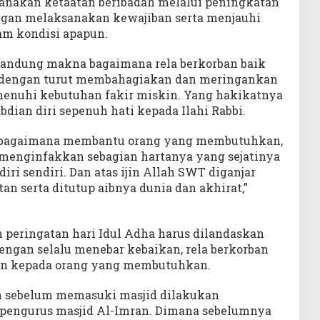
nakan ketaatan beribadah melalui peningkatan
ngan melaksanakan kewajiban serta menjauhi
am kondisi apapun.
andung makna bagaimana rela berkorban baik
 dengan turut membahagiakan dan meringankan
emenuhi kebutuhan fakir miskin. Yang hakikatnya
dian diri sepenuh hati kepada Ilahi Rabbi.
h bagaimana membantu orang yang membutuhkan,
menginfakkan sebagian hartanya yang sejatinya
diri sendiri. Dan atas ijin Allah SWT diganjar
tan serta ditutup aibnya dunia dan akhirat,”
n peringatan hari Idul Adha harus dilandaskan
ngan selalu menebar kebaikan, rela berkorban
aan kepada orang yang membutuhkan.
ah sebelum memasuki masjid dilakukan
 pengurus masjid Al-Imran. Dimana sebelumnya