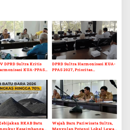
V DPRD Sultra Kritis
DPRD Sultra Harmonisasi KUA-
armonisasi KUA-PPAS
PPAS 2027, Prioritas
n Perubahan APBD 2026
Pendidikan, Kebudayaan, dan
Pelunasan Utang Infrastruktur
Kebijakan RKAB Batu
Wajah Baru Pariwisata Sultra,
engukur Keseimbangan
Menyulap Potensi Lokal Lewat