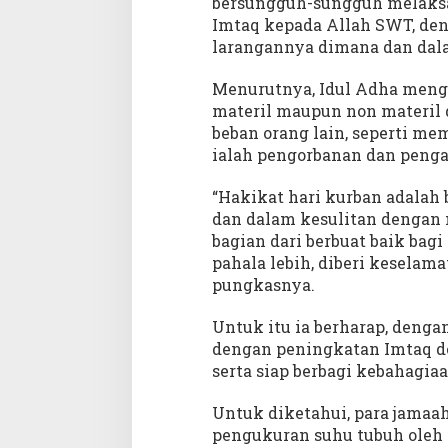
bersungguh-sungguh melaksa
Imtaq kepada Allah SWT, de
larangannya dimana dan dal
Menurutnya, Idul Adha meng
materil maupun non materil
beban orang lain, seperti m
ialah pengorbanan dan pengab
“Hakikat hari kurban adala
dan dalam kesulitan dengan 
bagian dari berbuat baik bagi 
pahala lebih, diberi keselama
pungkasnya.
Untuk itu ia berharap, denga
dengan peningkatan Imtaq de
serta siap berbagi kebahagi
Untuk diketahui, para jama
pengukuran suhu tubuh oleh