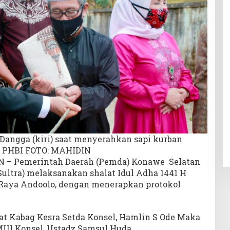
 Dangga (kiri) saat menyerahkan sapi kurban
ua PHBI FOTO: MAHIDIN
 – Pemerintah Daerah (Pemda) Konawe Selatan
Sultra) melaksanakan shalat Idul Adha 1441 H
 Raya Andoolo, dengan menerapkan protokol
at Kabag Kesra Setda Konsel, Hamlin S Ode Maka
UI Konsel, Ustadz Samsul Huda.