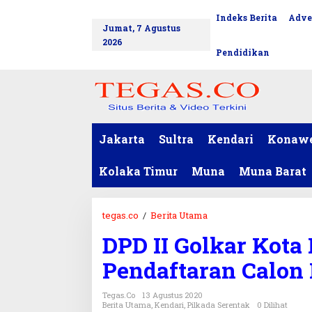
L
Indeks Berita
Adve
tutup
e
Jumat, 7 Agustus
w
2026
a
Pendidikan
t
i
k
e
k
o
Jakarta
Sultra
Kendari
Konaw
n
t
Kolaka Timur
Muna
Muna Barat
e
n
tegas.co
/
Berita Utama
D
P
DPD II Golkar Kota
D
I
Pendaftaran Calon 
I
G
Tegas.co
13 Agustus 2020
o
Berita Utama
,
Kendari
,
Pilkada Serentak
0 Dilihat