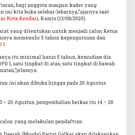
aftaran, bagi anggota maupun kader yang
ini kita buka selebar-lebarnya,”ujarnya saat
ar Kota Kendari
, Kamis (13/08/2020).
arat yang ditentukan untuk menjadi calon Ketua
satunya memenuhi 5 tahun kepengurusan dan
 I
.
anya itu minimal harus 5 tahun, kemudian dia
D I, satu tingkat di atas, satu tingkat di bawah
atan,”jelasnya.
aran ini akan dibuka hingga pada 20 Agustus
3 – 20 Agustus, pengembalian berkas itu 14 – 20
a calon yang melakulan pendaftran.
Daerah (Musda) Partai Golkar akan dilaksankan