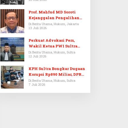
Prof. Mahfud MD Soroti
Kejanggalan Pengalihan
Penyelidikan Tersangka
Di Berita Utama, Hukum, Jakarta
13 Juli 2026
Febrie Adriansyah
Perkuat Advokasi Pers,
Wakil Ketua PWI Sultra
Resmi Dilantik Menjadi
Di Berita Utama, Hukum, Sultra
12 Juli 2026
Advokat PERADI
KPH Sultra Bongkar Dugaan
Korupsi Rp890 Miliar, DPRD
Sultra Gelar RDP
Di Berita Utama, Hukum, Sultra
7 Juli 2026