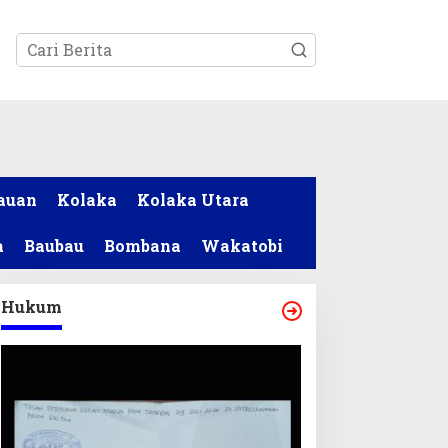
tutup
auan
Kolaka
Kolaka Utara
a
Baubau
Bombana
Wakatobi
Hukum