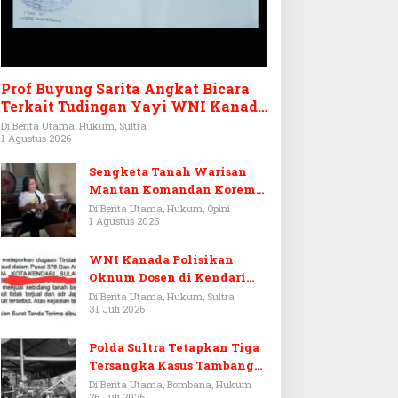
Prof Buyung Sarita Angkat Bicara
Terkait Tudingan Yayi WNI Kanada
Ditagih Utang Rp3,6 Miliar
Di Berita Utama, Hukum, Sultra
1 Agustus 2026
Sengketa Tanah Warisan
Mantan Komandan Korem
143/HO, Ketika Warisan
Di Berita Utama, Hukum, Opini
1 Agustus 2026
Menjadi Arena Pemerasan
WNI Kanada Polisikan
Oknum Dosen di Kendari
Terkait Aset Puluhan Miliar
Di Berita Utama, Hukum, Sultra
31 Juli 2026
Polda Sultra Tetapkan Tiga
Tersangka Kasus Tambang
Emas Ilegal di Bombana
Di Berita Utama, Bombana, Hukum
26 Juli 2026