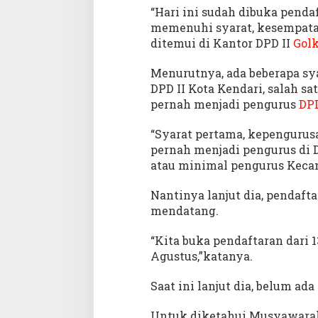
d
“Hari ini sudah dibuka pend
e
memenuhi syarat, kesempatan 
2
ditemui di Kantor DPD II
Golk
0
2
Menurutnya, ada beberapa sy
0
DPD II Kota Kendari, salah 
-
pernah menjadi pengurus
2
DPD
0
2
“Syarat pertama, kepengurus
5
pernah menjadi pengurus di DP
atau minimal pengurus Kecam
Nantinya lanjut dia, pendaft
mendatang.
“Kita buka pendaftaran dari 1
Agustus,”katanya.
Saat ini lanjut dia, belum ad
Untuk diketahui Musyawarah 