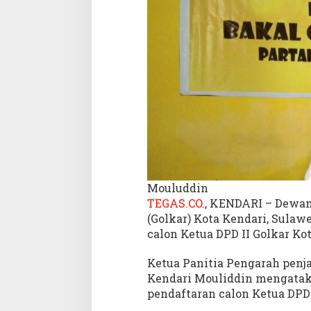
a
f
t
a
r
a
n
C
a
l
o
n
K
Mouluddin
e
TEGAS.CO
., KENDARI – Dewan
t
(Golkar) Kota Kendari, Sulaw
u
a
calon Ketua DPD II Golkar Kot
P
e
Ketua Panitia Pengarah penja
r
Kendari Mouliddin mengatak
i
pendaftaran calon Ketua DPD
o