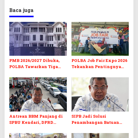
Baca juga
PMB 2026/2027 Dibuka,
POLBA Job Fair Expo 2026
POLBA Tawarkan Tiga
Tekankan Pentingnya
Prodi Baru dan Program
Skill dan Sertifikasi di Era
Kuliah Gratis
Digital
Antrean BBM Panjang di
SIPB Jadi Solusi
SPBU Kendari, DPRD
Penambangan Batuan
Sultra Duga Sistem
Komoditas ex-Golongan C
Barcode Curang
di Sultra