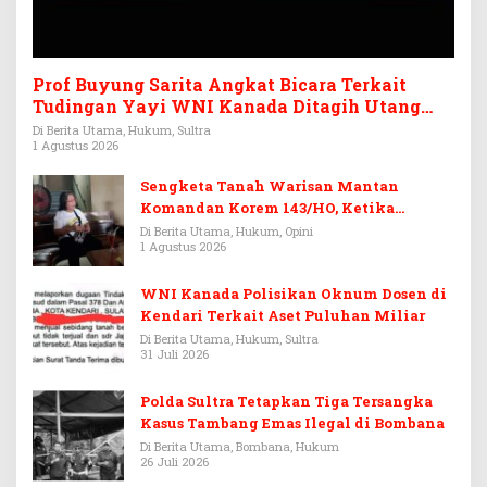
Prof Buyung Sarita Angkat Bicara Terkait
Tudingan Yayi WNI Kanada Ditagih Utang
Rp3,6 Miliar
Di Berita Utama, Hukum, Sultra
1 Agustus 2026
Sengketa Tanah Warisan Mantan
Komandan Korem 143/HO, Ketika
Warisan Menjadi Arena Pemerasan
Di Berita Utama, Hukum, Opini
1 Agustus 2026
WNI Kanada Polisikan Oknum Dosen di
Kendari Terkait Aset Puluhan Miliar
Di Berita Utama, Hukum, Sultra
31 Juli 2026
Polda Sultra Tetapkan Tiga Tersangka
Kasus Tambang Emas Ilegal di Bombana
Di Berita Utama, Bombana, Hukum
26 Juli 2026