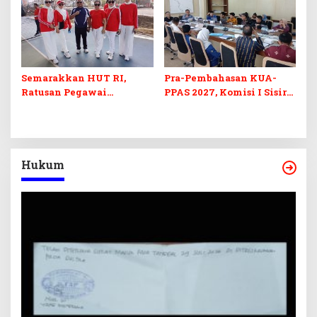
Semarakkan HUT RI,
Pra-Pembahasan KUA-
Ratusan Pegawai
PPAS 2027, Komisi I Sisir
Sekretariat DPRD Sultra
Program Prioritas
Ikuti Lomba Bola Gotong
Berkelanjutan
Hukum