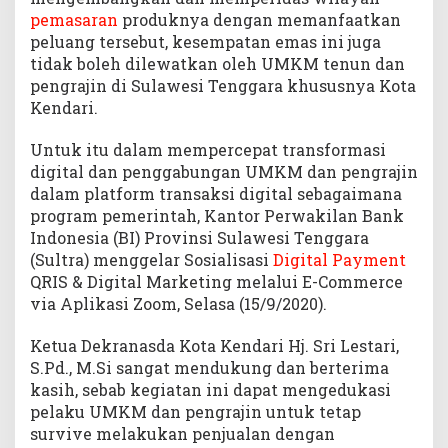
a
pemasaran
produknya dengan memanfaatkan
l
peluang tersebut, kesempatan emas ini juga
P
tidak boleh dilewatkan oleh UMKM tenun dan
a
pengrajin di Sulawesi Tenggara khususnya Kota
y
Kendari.
m
e
Untuk itu dalam mempercepat transformasi
n
digital dan penggabungan UMKM dan pengrajin
t
Q
dalam platform transaksi digital sebagaimana
R
program pemerintah, Kantor Perwakilan Bank
I
Indonesia (BI) Provinsi Sulawesi Tenggara
S
(Sultra) menggelar Sosialisasi
Digital
Payment
d
QRIS & Digital Marketing melalui E-Commerce
a
via Aplikasi Zoom, Selasa (15/9/2020).
n
M
Ketua Dekranasda Kota Kendari Hj. Sri Lestari,
a
S.Pd., M.Si sangat mendukung dan berterima
r
kasih, sebab kegiatan ini dapat mengedukasi
k
pelaku UMKM dan pengrajin untuk tetap
e
t
survive melakukan penjualan dengan