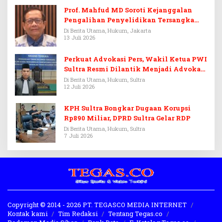
Prof. Mahfud MD Soroti Kejanggalan
Pengalihan Penyelidikan Tersangka
Febrie Adriansyah
Di Berita Utama, Hukum, Jakarta
13 Juli 2026
Perkuat Advokasi Pers, Wakil Ketua PWI
Sultra Resmi Dilantik Menjadi Advokat
PERADI
Di Berita Utama, Hukum, Sultra
12 Juli 2026
KPH Sultra Bongkar Dugaan Korupsi
Rp890 Miliar, DPRD Sultra Gelar RDP
Di Berita Utama, Hukum, Sultra
7 Juli 2026
Copyright © 2014 - 2026 PT. TEGASCO MEDIA INTERNET
Kontak kami
Tim Redaksi
Tentang Tegas.co