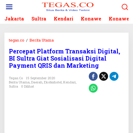
L
e
w
Jakarta
Sultra
Kendari
Konawe
Konawe S
a
t
i
k
tegas.co
/
Berita Utama
P
e
e
k
Percepat Platform Transaksi Digital,
r
o
BI Sultra Giat Sosialisasi Digital
c
n
e
Payment QRIS dan Marketing
t
p
e
a
Tegas.co
15 September 2020
n
t
Berita Utama
,
Daerah
,
Ekobishotel
,
Kendari
,
Sultra
0 Dilihat
P
l
a
t
f
o
r
m