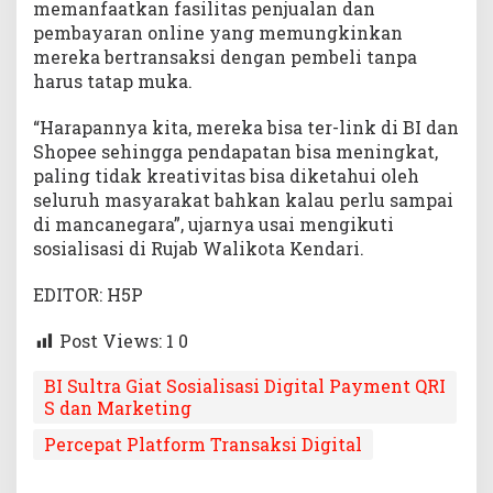
i
memanfaatkan fasilitas penjualan dan
n
pembayaran online yang memungkinkan
g
mereka bertransaksi dengan pembeli tanpa
harus tatap muka.
“Harapannya kita, mereka bisa ter-link di BI dan
Shopee sehingga pendapatan bisa meningkat,
paling tidak kreativitas bisa diketahui oleh
seluruh masyarakat bahkan kalau perlu sampai
di mancanegara”, ujarnya usai mengikuti
sosialisasi di Rujab Walikota Kendari.
EDITOR: H5P
Post Views: 1
0
BI Sultra Giat Sosialisasi Digital Payment QRI
S dan Marketing
Percepat Platform Transaksi Digital