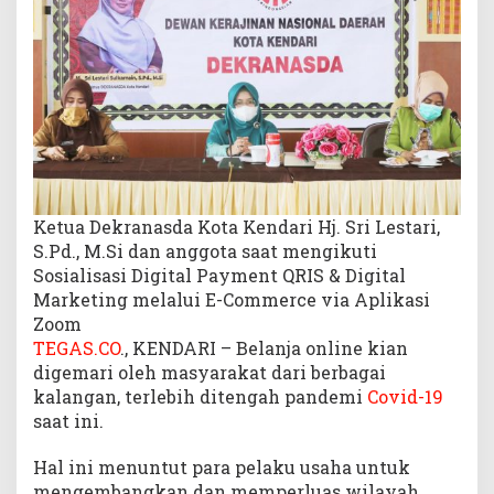
r
a
G
i
a
t
S
o
s
i
Ketua Dekranasda Kota Kendari Hj. Sri Lestari,
a
S.Pd., M.Si dan anggota saat mengikuti
l
Sosialisasi Digital Payment QRIS & Digital
i
Marketing melalui E-Commerce via Aplikasi
s
Zoom
a
TEGAS.CO
., KENDARI – Belanja online kian
s
digemari oleh masyarakat dari berbagai
i
kalangan, terlebih ditengah pandemi
Covid-19
D
i
saat ini.
g
i
Hal ini menuntut para pelaku usaha untuk
t
mengembangkan dan memperluas wilayah