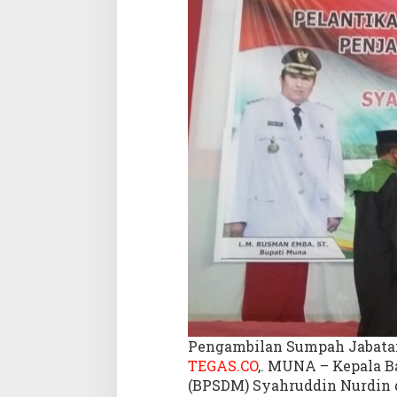
i
P
e
j
a
b
a
t
S
e
k
d
a
K
a
b
u
p
a
Pengambilan Sumpah Jabatan
t
TEGAS.CO
,. MUNA – Kepala 
e
(BPSDM) Syahruddin Nurdin d
n