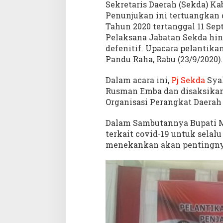
M
Sekretaris Daerah (Sekda) Ka
u
Penunjukan ini tertuangkan 
n
Tahun 2020 tertanggal 11 Sep
a
Pelaksana Jabatan Sekda hin
defenitif. Upacara pelantika
Pandu Raha, Rabu (23/9/2020).
Dalam acara ini,
Pj Sekda
Sya
Rusman Emba dan disaksikan
Organisasi Perangkat Daerah
Dalam Sambutannya Bupati
terkait covid-19 untuk selal
menekankan akan pentingnya