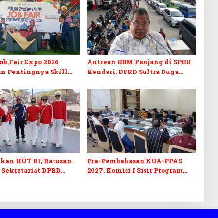
b Fair Expo 2026
Antrean BBM Panjang di SPBU
n Pentingnya Skill
Kendari, DPRD Sultra Duga
fikasi di Era Digital
Sistem Barcode Curang
kan HUT RI, Ratusan
Pra-Pembahasan KUA-PPAS
 Sekretariat DPRD
2027, Komisi I Sisir Program
kuti Lomba Bola Gotong
Prioritas Berkelanjutan