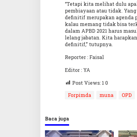
“Tetapi kita melihat dulu ap
pembiayaan atau tidak. Yang
definitif merupakan agenda 
kalau memang tidak bisa terk
dalam APBD 2021 harus masuk.
lelang jabatan. Kita harapka
definitif,” tutupnya.
Reporter : Faisal
Editor : YA
Post Views: 1
0
Forpimda
muna
OPD
Baca juga