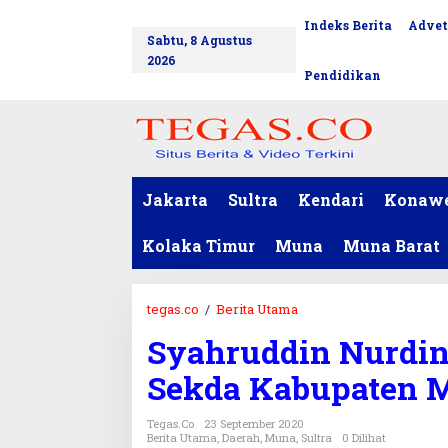
L
Indeks Berita
Advet
tutup
e
Sabtu, 8 Agustus
w
2026
a
Pendidikan
t
i
k
e
k
o
Jakarta
Sultra
Kendari
Konaw
n
t
Kolaka Timur
Muna
Muna Barat
e
n
tegas.co
/
Berita Utama
S
y
Syahruddin Nurdin 
a
h
Sekda Kabupaten 
r
u
Tegas.co
23 September 2020
d
Berita Utama
,
Daerah
,
Muna
,
Sultra
0 Dilihat