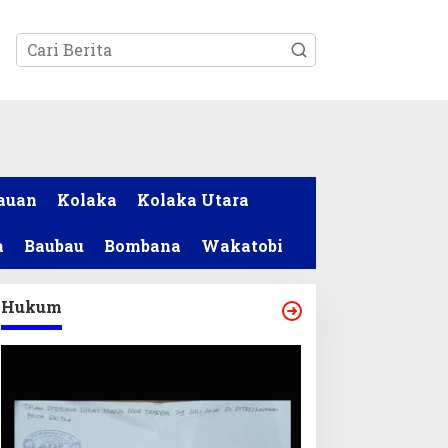
tutup
auan
Kolaka
Kolaka Utara
a
Baubau
Bombana
Wakatobi
Hukum