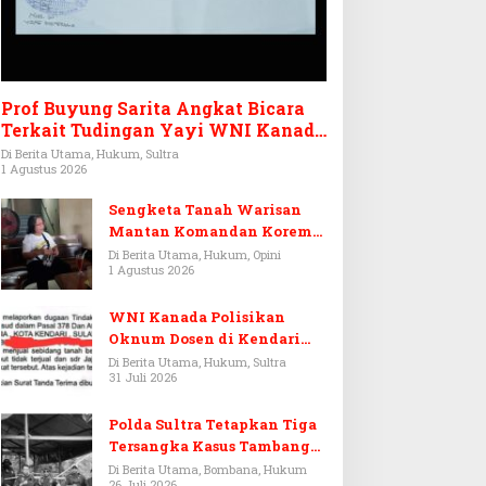
Prof Buyung Sarita Angkat Bicara
Terkait Tudingan Yayi WNI Kanada
Ditagih Utang Rp3,6 Miliar
Di Berita Utama, Hukum, Sultra
1 Agustus 2026
Sengketa Tanah Warisan
Mantan Komandan Korem
143/HO, Ketika Warisan
Di Berita Utama, Hukum, Opini
1 Agustus 2026
Menjadi Arena Pemerasan
WNI Kanada Polisikan
Oknum Dosen di Kendari
Terkait Aset Puluhan Miliar
Di Berita Utama, Hukum, Sultra
31 Juli 2026
Polda Sultra Tetapkan Tiga
Tersangka Kasus Tambang
Emas Ilegal di Bombana
Di Berita Utama, Bombana, Hukum
26 Juli 2026