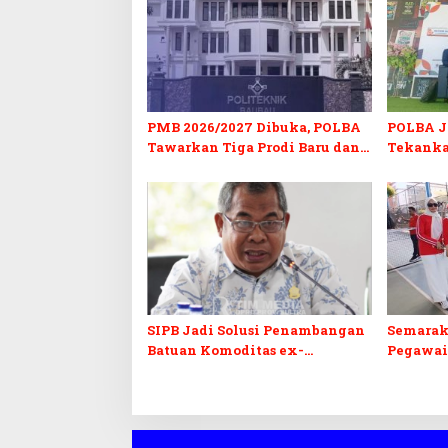
PMB 2026/2027 Dibuka, POLBA
POLBA Jo
Tawarkan Tiga Prodi Baru dan
Tekanka
Program Kuliah Gratis
dan Serti
SIPB Jadi Solusi Penambangan
Semarak
Batuan Komoditas ex-
Pegawai
Golongan C di Sultra
Sultra I