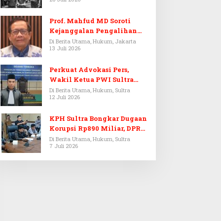
Prof. Mahfud MD Soroti
Kejanggalan Pengalihan
Penyelidikan Tersangka
Di Berita Utama, Hukum, Jakarta
13 Juli 2026
Febrie Adriansyah
Perkuat Advokasi Pers,
Wakil Ketua PWI Sultra
Resmi Dilantik Menjadi
Di Berita Utama, Hukum, Sultra
12 Juli 2026
Advokat PERADI
KPH Sultra Bongkar Dugaan
Korupsi Rp890 Miliar, DPRD
Sultra Gelar RDP
Di Berita Utama, Hukum, Sultra
7 Juli 2026