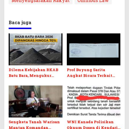
Menyengsarakan Rakyat
Omnibus Law
Baca juga
Dilema Kebijakan RKAB
Prof Buyung Sarita
Batu Bara, Mengukur
Angkat Bicara Terkait
Keseimbangan
Tudingan Yayi WNI
Penerimaan Negara dan
Kanada Ditagih Utang
Kepastian Investasi
Rp3,6 Miliar
Sengketa Tanah Warisan
WNI Kanada Polisikan
Mantan Komandan
Oknum Dosen di Kendari