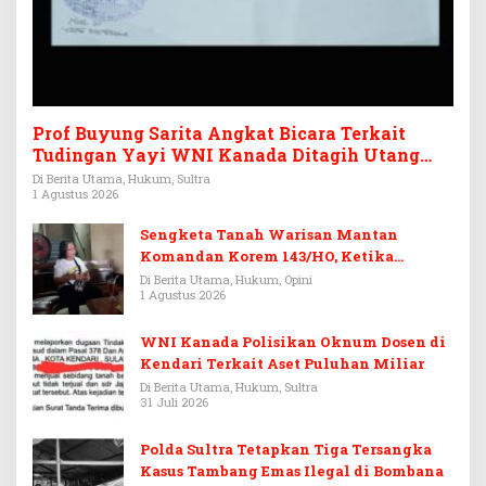
Prof Buyung Sarita Angkat Bicara Terkait
Tudingan Yayi WNI Kanada Ditagih Utang
Rp3,6 Miliar
Di Berita Utama, Hukum, Sultra
1 Agustus 2026
Sengketa Tanah Warisan Mantan
Komandan Korem 143/HO, Ketika
Warisan Menjadi Arena Pemerasan
Di Berita Utama, Hukum, Opini
1 Agustus 2026
WNI Kanada Polisikan Oknum Dosen di
Kendari Terkait Aset Puluhan Miliar
Di Berita Utama, Hukum, Sultra
31 Juli 2026
Polda Sultra Tetapkan Tiga Tersangka
Kasus Tambang Emas Ilegal di Bombana