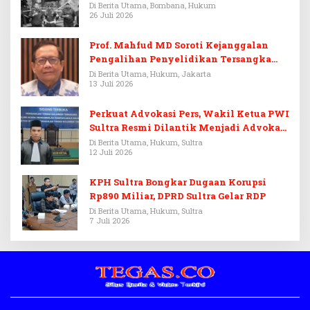
Di Berita Utama, Bombana, Hukum
26 Juli 2026
Prof. Mahfud MD Soroti Kejanggalan
Pengalihan Penyelidikan Tersangka
Febrie Adriansyah
Di Berita Utama, Hukum, Jakarta
13 Juli 2026
Perkuat Advokasi Pers, Wakil Ketua PWI
Sultra Resmi Dilantik Menjadi Advokat
PERADI
Di Berita Utama, Hukum, Sultra
12 Juli 2026
KPH Sultra Bongkar Dugaan Korupsi
Rp890 Miliar, DPRD Sultra Gelar RDP
Di Berita Utama, Hukum, Sultra
7 Juli 2026