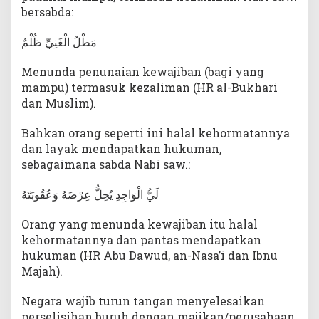
bersabda:
مَطْلُ الْغَنِيِّ ظُلْمٌ
Menunda penunaian kewajiban (bagi yang
mampu) termasuk kezaliman (HR al-Bukhari
dan Muslim).
Bahkan orang seperti ini halal kehormatannya
dan layak mendapatkan hukuman,
sebagaimana sabda Nabi saw.:
لَيُّ الْوَاجِدِ يُحِلُّ عِرْضَهُ وَعُقُوبَتَهُ
Orang yang menunda kewajiban itu halal
kehormatannya dan pantas mendapatkan
hukuman (HR Abu Dawud, an-Nasa’i dan Ibnu
Majah).
Negara wajib turun tangan menyelesaikan
perselisihan buruh dengan majikan/perusahaan.