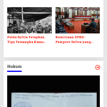
Korem 143/HO, Ketika
Terkait Aset Puluhan
Warisan Menjadi Arena
Miliar
Pemerasan
Polda Sultra Tetapkan
Kemitraan DPRD-
Tiga Tersangka Kasus
Pemprov Sultra yang
Tambang Emas Ilegal di
Retak
Bombana
Hukum